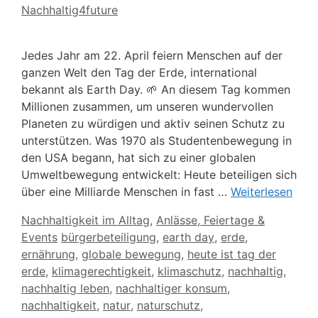
Nachhaltig4future
Jedes Jahr am 22. April feiern Menschen auf der
ganzen Welt den Tag der Erde, international
bekannt als Earth Day. 🌱 An diesem Tag kommen
Millionen zusammen, um unseren wundervollen
Planeten zu würdigen und aktiv seinen Schutz zu
unterstützen. Was 1970 als Studentenbewegung in
den USA begann, hat sich zu einer globalen
Umweltbewegung entwickelt: Heute beteiligen sich
über eine Milliarde Menschen in fast …
Weiterlesen
Kategorien
Nachhaltigkeit im Alltag
,
Anlässe, Feiertage &
Schlagwörter
Events
bürgerbeteiligung
,
earth day
,
erde
,
ernährung
,
globale bewegung
,
heute ist tag der
erde
,
klimagerechtigkeit
,
klimaschutz
,
nachhaltig
,
nachhaltig leben
,
nachhaltiger konsum
,
nachhaltigkeit
,
natur
,
naturschutz
,