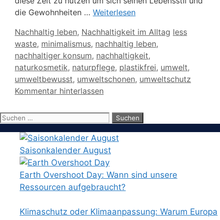
diese Zeit zu nutzen um sich seinen Lebensstil und
die Gewohnheiten …
Weiterlesen
Kategorien
Schlagwörte
Nachhaltig leben
,
Nachhaltigkeit im Alltag
less
waste
,
minimalismus
,
nachhaltig leben
,
nachhaltiger konsum
,
nachhaltigkeit
,
naturkosmetik
,
naturpflege
,
plastikfrei
,
umwelt
,
umweltbewusst
,
umweltschonen
,
umweltschutz
Kommentar hinterlassen
Suchen
nach:
Saisonkalender August
Earth Overshoot Day: Wann sind unsere
Ressourcen aufgebraucht?
Klimaschutz oder Klimaanpassung: Warum Europa