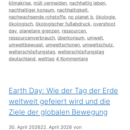
klimakrise
,
müll vermeiden
,
nachhaltig leben
,
nachhaltiger konsum
,
nachhaltigkeit
,
nachwachsende rohstoffe
,
no planet b
,
ökologie
,
ökologisch
,
ökologischer fußabdruck
,
overshoot
day
,
planetare grenzen
,
ressourcen
,
ressourcenverbrauch
,
überkonsum
,
umwelt
,
umweltbewusst
,
umweltschonen
,
umweltschutz
,
welterschöpfungstag
,
welterschöpfungstag
deutschland
,
welttag
4 Kommentare
Earth Day: Wie der Tag der Erde
weltweit gefeiert wird und die
Ziele der globalen Bewegung
30. April 2026
22. April 2026
von