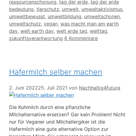
ressourcenschonung
,
tag der erde
,
tag der erde
bedeutung
,
tierschutz
,
umwelt
,
umweltaktivismus
,
umweltbewusst
,
umweltbildung
,
umweltschonen
,
umweltschutz
,
vegan
,
was macht man am earth
day
,
welt earth day
,
welt erde tag
,
welttag
,
zukunftsverantwortung
6 Kommentare
Hafermilch selber machen
2. Juni 2022
25. Juli 2021
von
Nachhaltig4future
Die Kuhmilch durch eine pflanzliche
Milchalternative ersetzen? Gar kein Problem! Nicht
nur für Veganer und Milchallergiker ist die
Hafermilch eine gute alternative Option zur