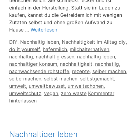
tierischen Milch. Sie schmeckt lecker und ist
einfach in der Herstellung. Statt sie im Laden zu
kaufen, kannst du die Getreidemilch mit wenigen
Zutaten selbst und ohne großen Aufwand zu
Hause …
Weiterlesen
Kategorien
Schlagw
DIY
,
Nachhaltig leben
,
Nachhaltigkeit im Alltag
diy
,
do it yourself
,
hafermilch
,
milchalternativen
,
nachhaltig
,
nachhaltig essen
,
nachhaltig leben
,
nachhaltiger konsum
,
nachhaltigkeit
,
nachhatlig
,
nachwachsende rohstoffe
,
rezepte
,
selber machen
,
selbermachen
,
selbst machen
,
selbstgemacht
,
umwelt
,
umweltbewusst
,
umweltschonen
,
umweltschutz
,
vegan
,
zero waste
Kommentar
hinterlassen
Nachhaltiger leben