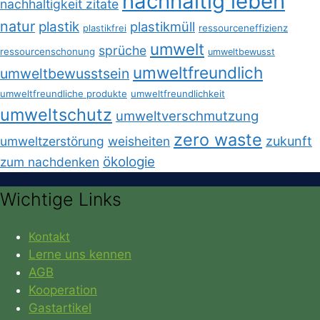
nachhaltig leben
nachhaltigkeit zitate
natur
plastik
plastikmüll
plastikfrei
ressourceneffizienz
umwelt
sprüche
ressourcenschonung
umweltbewusst
umweltfreundlich
umweltbewusstsein
umweltfreundliche produkte
umweltfreundlichkeit
umweltschutz
umweltverschmutzung
zero waste
umweltzerstörung
weisheiten
zukunft
ökologie
zum nachdenken
Wichtige Links
Kontakt
Lerne uns kennen
AGB
Kooperation
Gastartikel