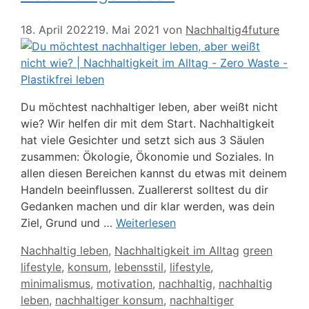
18. April 2022
19. Mai 2021
von
Nachhaltig4future
Du möchtest nachhaltiger leben, aber weißt nicht
wie? Wir helfen dir mit dem Start. Nachhaltigkeit
hat viele Gesichter und setzt sich aus 3 Säulen
zusammen: Ökologie, Ökonomie und Soziales. In
allen diesen Bereichen kannst du etwas mit deinem
Handeln beeinflussen. Zuallererst solltest du dir
Gedanken machen und dir klar werden, was dein
Ziel, Grund und …
Weiterlesen
Kategorien
Schlagwörte
Nachhaltig leben
,
Nachhaltigkeit im Alltag
green
lifestyle
,
konsum
,
lebensstil
,
lifestyle
,
minimalismus
,
motivation
,
nachhaltig
,
nachhaltig
leben
,
nachhaltiger konsum
,
nachhaltiger