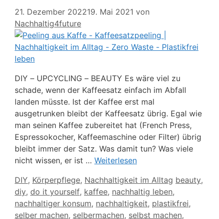
21. Dezember 2022
19. Mai 2021
von
Nachhaltig4future
DIY – UPCYCLING – BEAUTY Es wäre viel zu
schade, wenn der Kaffeesatz einfach im Abfall
landen müsste. Ist der Kaffee erst mal
ausgetrunken bleibt der Kaffeesatz übrig. Egal wie
man seinen Kaffee zubereitet hat (French Press,
Espressokocher, Kaffeemaschine oder Filter) übrig
bleibt immer der Satz. Was damit tun? Was viele
nicht wissen, er ist …
Weiterlesen
Kategorien
Schlagwört
DIY
,
Körperpflege
,
Nachhaltigkeit im Alltag
beauty
,
diy
,
do it yourself
,
kaffee
,
nachhaltig leben
,
nachhaltiger konsum
,
nachhaltigkeit
,
plastikfrei
,
selber machen
,
selbermachen
,
selbst machen
,