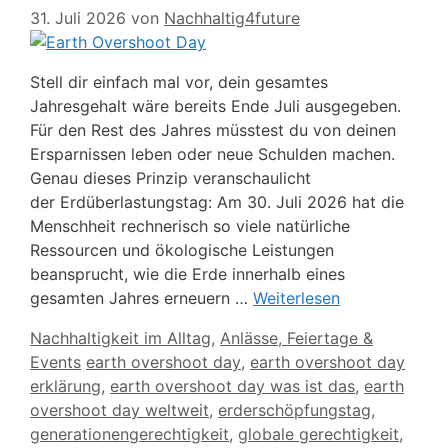
31. Juli 2026
von
Nachhaltig4future
Stell dir einfach mal vor, dein gesamtes
Jahresgehalt wäre bereits Ende Juli ausgegeben.
Für den Rest des Jahres müsstest du von deinen
Ersparnissen leben oder neue Schulden machen.
Genau dieses Prinzip veranschaulicht
der Erdüberlastungstag: Am 30. Juli 2026 hat die
Menschheit rechnerisch so viele natürliche
Ressourcen und ökologische Leistungen
beansprucht, wie die Erde innerhalb eines
gesamten Jahres erneuern …
Weiterlesen
Kategorien
Nachhaltigkeit im Alltag
,
Anlässe, Feiertage &
Schlagwörter
Events
earth overshoot day
,
earth overshoot day
erklärung
,
earth overshoot day was ist das
,
earth
overshoot day weltweit
,
erderschöpfungstag
,
generationengerechtigkeit
,
globale gerechtigkeit
,