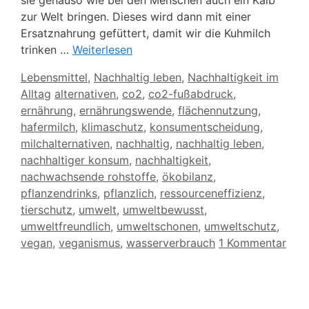
zur Welt bringen. Dieses wird dann mit einer
Ersatznahrung gefüttert, damit wir die Kuhmilch
trinken …
Weiterlesen
Kategorien
Lebensmittel
,
Nachhaltig leben
,
Nachhaltigkeit im
Schlagwörter
Alltag
alternativen
,
co2
,
co2-fußabdruck
,
ernährung
,
ernährungswende
,
flächennutzung
,
hafermilch
,
klimaschutz
,
konsumentscheidung
,
milchalternativen
,
nachhaltig
,
nachhaltig leben
,
nachhaltiger konsum
,
nachhaltigkeit
,
nachwachsende rohstoffe
,
ökobilanz
,
pflanzendrinks
,
pflanzlich
,
ressourceneffizienz
,
tierschutz
,
umwelt
,
umweltbewusst
,
umweltfreundlich
,
umweltschonen
,
umweltschutz
,
vegan
,
veganismus
,
wasserverbrauch
1 Kommentar