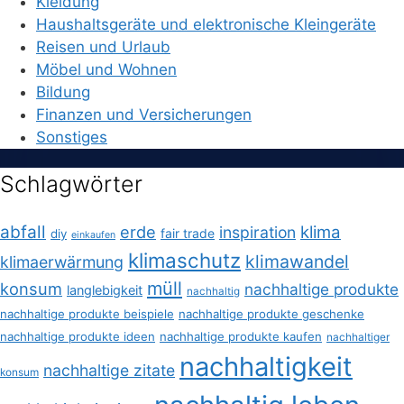
Kleidung
Haushaltsgeräte und elektronische Kleingeräte
Reisen und Urlaub
Möbel und Wohnen
Bildung
Finanzen und Versicherungen
Sonstiges
Schlagwörter
abfall
erde
klima
inspiration
fair trade
diy
einkaufen
klimaschutz
klimawandel
klimaerwärmung
müll
konsum
nachhaltige produkte
langlebigkeit
nachhaltig
nachhaltige produkte beispiele
nachhaltige produkte geschenke
nachhaltige produkte ideen
nachhaltige produkte kaufen
nachhaltiger
nachhaltigkeit
nachhaltige zitate
konsum