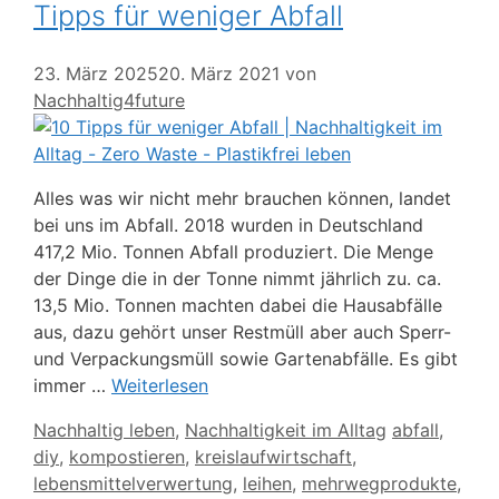
Tipps für weniger Abfall
23. März 2025
20. März 2021
von
Nachhaltig4future
Alles was wir nicht mehr brauchen können, landet
bei uns im Abfall. 2018 wurden in Deutschland
417,2 Mio. Tonnen Abfall produziert. Die Menge
der Dinge die in der Tonne nimmt jährlich zu. ca.
13,5 Mio. Tonnen machten dabei die Hausabfälle
aus, dazu gehört unser Restmüll aber auch Sperr-
und Verpackungsmüll sowie Gartenabfälle. Es gibt
immer …
Weiterlesen
Kategorien
Schlagwörte
Nachhaltig leben
,
Nachhaltigkeit im Alltag
abfall
,
diy
,
kompostieren
,
kreislaufwirtschaft
,
lebensmittelverwertung
,
leihen
,
mehrwegprodukte
,