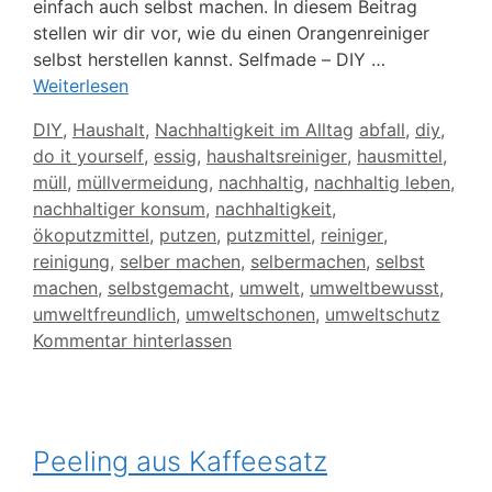
einfach auch selbst machen. In diesem Beitrag
stellen wir dir vor, wie du einen Orangenreiniger
selbst herstellen kannst. Selfmade – DIY …
Weiterlesen
Kategorien
Schlagwörter
DIY
,
Haushalt
,
Nachhaltigkeit im Alltag
abfall
,
diy
,
do it yourself
,
essig
,
haushaltsreiniger
,
hausmittel
,
müll
,
müllvermeidung
,
nachhaltig
,
nachhaltig leben
,
nachhaltiger konsum
,
nachhaltigkeit
,
ökoputzmittel
,
putzen
,
putzmittel
,
reiniger
,
reinigung
,
selber machen
,
selbermachen
,
selbst
machen
,
selbstgemacht
,
umwelt
,
umweltbewusst
,
umweltfreundlich
,
umweltschonen
,
umweltschutz
Kommentar hinterlassen
Peeling aus Kaffeesatz