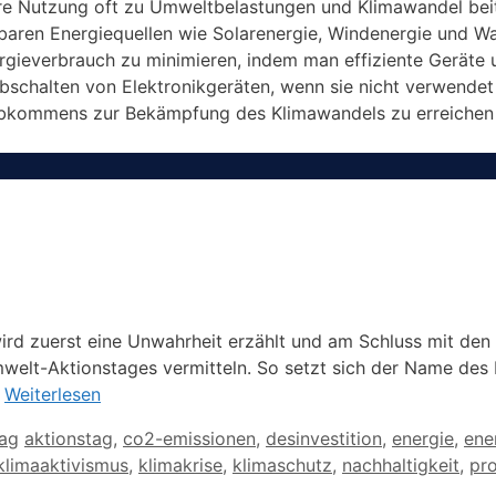
 ihre Nutzung oft zu Umweltbelastungen und Klimawandel bei
baren Energiequellen wie Solarenergie, Windenergie und W
nergieverbrauch zu minimieren, indem man effiziente Gerät
bschalten von Elektronikgeräten, wenn sie nicht verwendet
Abkommens zur Bekämpfung des Klimawandels zu erreichen u
wird zuerst eine Unwahrheit erzählt und am Schluss mit den 
welt-Aktionstages vermitteln. So setzt sich der Name des 
…
Weiterlesen
Schlagwörter
tag
aktionstag
,
co2-emissionen
,
desinvestition
,
energie
,
ene
klimaaktivismus
,
klimakrise
,
klimaschutz
,
nachhaltigkeit
,
pro