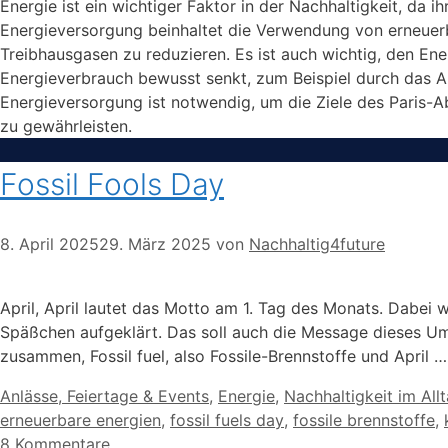
Energie ist ein wichtiger Faktor in der Nachhaltigkeit, da
Energieversorgung beinhaltet die Verwendung von erneuer
Treibhausgasen zu reduzieren. Es ist auch wichtig, den E
Energieverbrauch bewusst senkt, zum Beispiel durch das A
Energieversorgung ist notwendig, um die Ziele des Paris-
zu gewährleisten.
Fossil Fools Day
8. April 2025
29. März 2025
von
Nachhaltig4future
April, April lautet das Motto am 1. Tag des Monats. Dabei 
Späßchen aufgeklärt. Das soll auch die Message dieses Um
zusammen, Fossil fuel, also Fossile-Brennstoffe und April 
Kategorien
Anlässe, Feiertage & Events
,
Energie
,
Nachhaltigkeit im All
erneuerbare energien
,
fossil fuels day
,
fossile brennstoffe
,
8 Kommentare