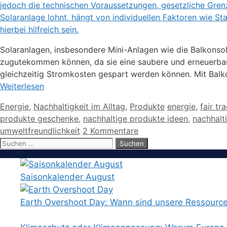
Solaranlagen, insbesondere Mini-Anlagen wie die Balkonso
zugutekommen können, da sie eine saubere und erneuerbar
gleichzeitig Stromkosten gespart werden können. Mit Bal
Weiterlesen
Kategorien
Schlagwörter
Energie
,
Nachhaltigkeit im Alltag
,
Produkte
energie
,
fair tr
produkte geschenke
,
nachhaltige produkte ideen
,
nachhalt
umweltfreundlichkeit
2 Kommentare
Suchen
nach:
Saisonkalender August
Earth Overshoot Day: Wann sind unsere Ressourc