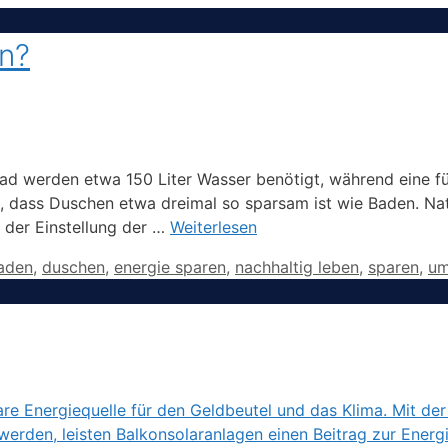
en?
lbad werden etwa 150 Liter Wasser benötigt, während eine 
 dass Duschen etwa dreimal so sparsam ist wie Baden. Natü
der Einstellung der …
Weiterlesen
chlagwörter
aden
,
duschen
,
energie sparen
,
nachhaltig leben
,
sparen
,
um