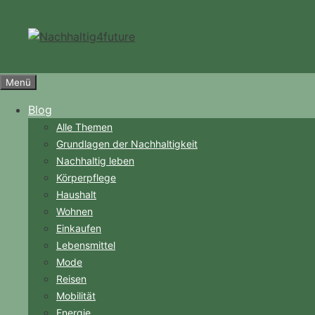
Zum
Inhalt
springen
Menü
Blog
Alle Themen
Grundlagen der Nachhaltigkeit
Nachhaltig leben
Körperpflege
Haushalt
Wohnen
Einkaufen
Lebensmittel
Mode
Reisen
Mobilität
Energie