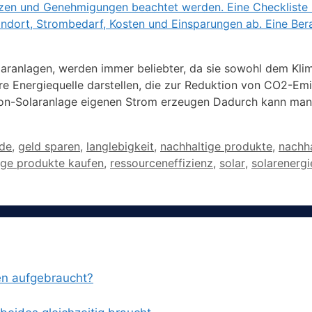
laranlagen, werden immer beliebter, da sie sowohl dem Kli
e Energiequelle darstellen, die zur Reduktion von CO2-Em
kon-Solaranlage eigenen Strom erzeugen Dadurch kann man
ade
,
geld sparen
,
langlebigkeit
,
nachhaltige produkte
,
nachha
ige produkte kaufen
,
ressourceneffizienz
,
solar
,
solarenergi
en aufgebraucht?