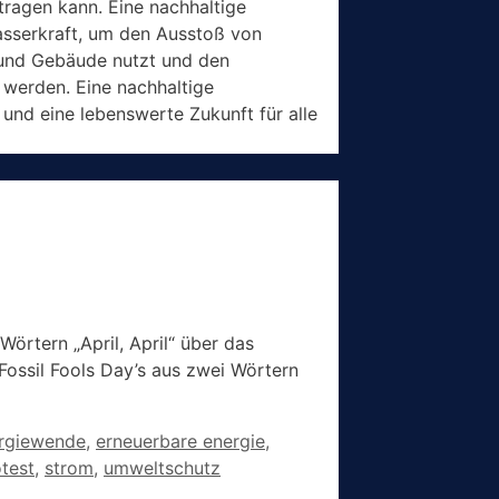
tragen kann. Eine nachhaltige
asserkraft, um den Ausstoß von
e und Gebäude nutzt und den
 werden. Eine nachhaltige
nd eine lebenswerte Zukunft für alle
Wörtern „April, April“ über das
Fossil Fools Day’s aus zwei Wörtern
rgiewende
,
erneuerbare energie
,
test
,
strom
,
umweltschutz