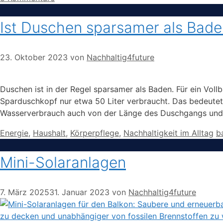
Ist Duschen sparsamer als Bad
23. Oktober 2023
von
Nachhaltig4future
Duschen ist in der Regel sparsamer als Baden. Für ein Vol
Sparduschkopf nur etwa 50 Liter verbraucht. Das bedeutet,
Wasserverbrauch auch von der Länge des Duschgangs und 
Kategorien
S
Energie
,
Haushalt
,
Körperpflege
,
Nachhaltigkeit im Alltag
b
Mini-Solaranlagen
7. März 2025
31. Januar 2023
von
Nachhaltig4future