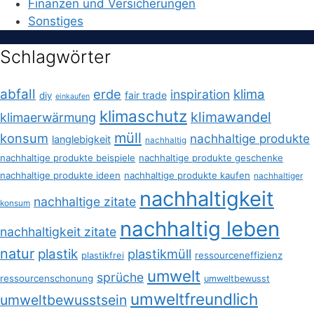
Finanzen und Versicherungen
Sonstiges
Schlagwörter
abfall
erde
klima
inspiration
fair trade
diy
einkaufen
klimaschutz
klimawandel
klimaerwärmung
müll
konsum
nachhaltige produkte
langlebigkeit
nachhaltig
nachhaltige produkte beispiele
nachhaltige produkte geschenke
nachhaltige produkte ideen
nachhaltige produkte kaufen
nachhaltiger
nachhaltigkeit
nachhaltige zitate
konsum
nachhaltig leben
nachhaltigkeit zitate
natur
plastik
plastikmüll
plastikfrei
ressourceneffizienz
umwelt
sprüche
ressourcenschonung
umweltbewusst
umweltfreundlich
umweltbewusstsein