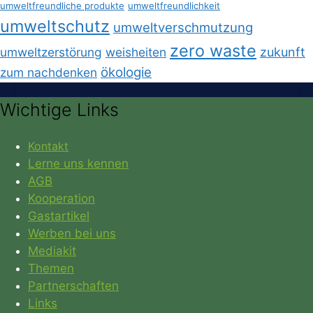
umweltfreundliche produkte
umweltfreundlichkeit
umweltschutz
umweltverschmutzung
zero waste
umweltzerstörung
weisheiten
zukunft
ökologie
zum nachdenken
Wichtige Links
Kontakt
Lerne uns kennen
AGB
Kooperation
Gastartikel
Werben bei uns
Mediakit
Themen
Partnerschaften
Links