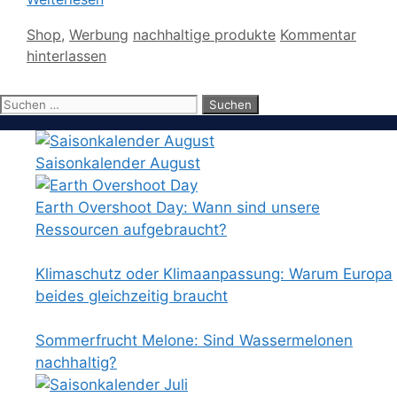
Kategorien
Schlagwörter
Shop
,
Werbung
nachhaltige produkte
Kommentar
hinterlassen
Suchen
nach:
Saisonkalender August
Earth Overshoot Day: Wann sind unsere
Ressourcen aufgebraucht?
Klimaschutz oder Klimaanpassung: Warum Europa
beides gleichzeitig braucht
Sommerfrucht Melone: Sind Wassermelonen
nachhaltig?