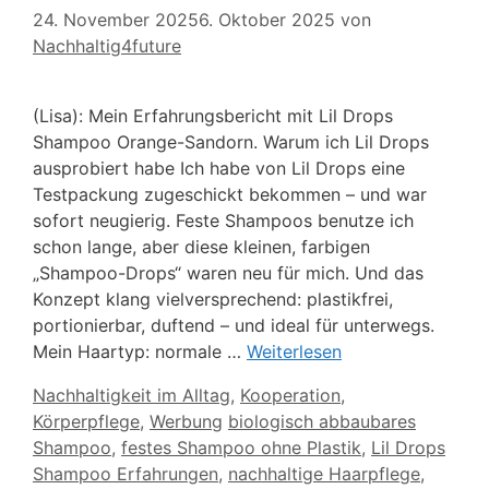
24. November 2025
6. Oktober 2025
von
Nachhaltig4future
(Lisa): Mein Erfahrungsbericht mit Lil Drops
Shampoo Orange-Sandorn. Warum ich Lil Drops
ausprobiert habe Ich habe von Lil Drops eine
Testpackung zugeschickt bekommen – und war
sofort neugierig. Feste Shampoos benutze ich
schon lange, aber diese kleinen, farbigen
„Shampoo-Drops“ waren neu für mich. Und das
Konzept klang vielversprechend: plastikfrei,
portionierbar, duftend – und ideal für unterwegs.
Mein Haartyp: normale …
Weiterlesen
Kategorien
Nachhaltigkeit im Alltag
,
Kooperation
,
Schlagwörter
Körperpflege
,
Werbung
biologisch abbaubares
Shampoo
,
festes Shampoo ohne Plastik
,
Lil Drops
Shampoo Erfahrungen
,
nachhaltige Haarpflege
,