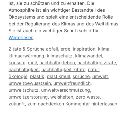
ist, sie zu schützen und zu erhalten. Die
Atmosphäre ist ein wichtiger Bestandteil des
Ökosystems und spielt eine entscheidende Rolle
bei der Regulierung des Klimas und des Weltklimas.
Sie ist auch ein wichtiger Schutzschild für …
Weiterlesen
Kategorien
Schlagwörter
Zitate & Sprüche
abfall
,
erde
,
inspiration
,
klima
,
klimaerwärmung
,
klimaschutz
,
klimawandel
,
konsum
,
müll
,
nachhaltig leben
,
nachhaltige zitate
,
nachhaltigkeit
,
nachhaltigkeit zitate
,
natur
,
ökologie
,
plastik
,
plastikmüll
,
sprüche
,
umwelt
,
umweltbewusstsein
,
umweltfreundlich
,
umweltschutz
,
umweltverschmutzung
,
umweltzerstörung
,
weisheiten
,
zero waste
,
zukunft
,
zum nachdenken
Kommentar hinterlassen