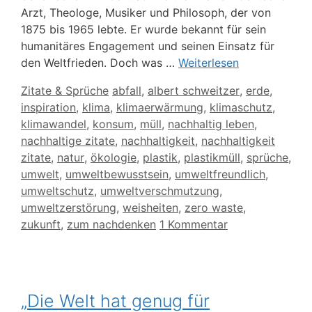
Arzt, Theologe, Musiker und Philosoph, der von
1875 bis 1965 lebte. Er wurde bekannt für sein
humanitäres Engagement und seinen Einsatz für
den Weltfrieden. Doch was …
Weiterlesen
Kategorien
Schlagwörter
Zitate & Sprüche
abfall
,
albert schweitzer
,
erde
,
inspiration
,
klima
,
klimaerwärmung
,
klimaschutz
,
klimawandel
,
konsum
,
müll
,
nachhaltig leben
,
nachhaltige zitate
,
nachhaltigkeit
,
nachhaltigkeit
zitate
,
natur
,
ökologie
,
plastik
,
plastikmüll
,
sprüche
,
umwelt
,
umweltbewusstsein
,
umweltfreundlich
,
umweltschutz
,
umweltverschmutzung
,
umweltzerstörung
,
weisheiten
,
zero waste
,
zukunft
,
zum nachdenken
1 Kommentar
„Die Welt hat genug für