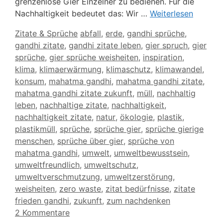
grenzenlose Gier Einzelner zu bedienen. Für die
Nachhaltigkeit bedeutet das: Wir …
Weiterlesen
Kategorien
Schlagwörter
Zitate & Sprüche
abfall
,
erde
,
gandhi sprüche
,
gandhi zitate
,
gandhi zitate leben
,
gier spruch
,
gier
sprüche
,
gier sprüche weisheiten
,
inspiration
,
klima
,
klimaerwärmung
,
klimaschutz
,
klimawandel
,
konsum
,
mahatma gandhi
,
mahatma gandhi zitate
,
mahatma gandhi zitate zukunft
,
müll
,
nachhaltig
leben
,
nachhaltige zitate
,
nachhaltigkeit
,
nachhaltigkeit zitate
,
natur
,
ökologie
,
plastik
,
plastikmüll
,
sprüche
,
sprüche gier
,
sprüche gierige
menschen
,
sprüche über gier
,
sprüche von
mahatma gandhi
,
umwelt
,
umweltbewusstsein
,
umweltfreundlich
,
umweltschutz
,
umweltverschmutzung
,
umweltzerstörung
,
weisheiten
,
zero waste
,
zitat bedürfnisse
,
zitate
frieden gandhi
,
zukunft
,
zum nachdenken
2 Kommentare