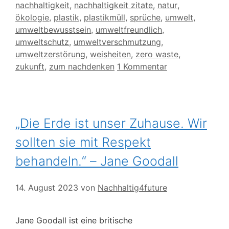
nachhaltigkeit
,
nachhaltigkeit zitate
,
natur
,
ökologie
,
plastik
,
plastikmüll
,
sprüche
,
umwelt
,
umweltbewusstsein
,
umweltfreundlich
,
umweltschutz
,
umweltverschmutzung
,
umweltzerstörung
,
weisheiten
,
zero waste
,
zukunft
,
zum nachdenken
1 Kommentar
„Die Erde ist unser Zuhause. Wir
sollten sie mit Respekt
behandeln.“ – Jane Goodall
14. August 2023
von
Nachhaltig4future
Jane Goodall ist eine britische