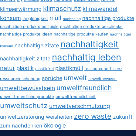
klimaschutz
klimawandel
klimaerwärmung
müll
konsum
nachhaltige produkte
langlebigkeit
nachhaltig
nachhaltige produkte beispiele
nachhaltige produkte geschenke
nachhaltige produkte ideen
nachhaltige produkte kaufen
nachhaltiger
nachhaltigkeit
nachhaltige zitate
konsum
nachhaltig leben
nachhaltigkeit zitate
natur
plastik
plastikmüll
plastikfrei
ressourceneffizienz
umwelt
sprüche
ressourcenschonung
umweltbewusst
umweltfreundlich
umweltbewusstsein
umweltfreundliche produkte
umweltfreundlichkeit
umweltschutz
umweltverschmutzung
zero waste
umweltzerstörung
weisheiten
zukunft
ökologie
zum nachdenken