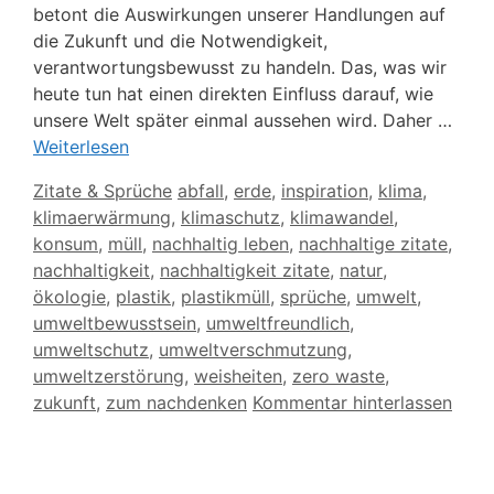
betont die Auswirkungen unserer Handlungen auf
die Zukunft und die Notwendigkeit,
verantwortungsbewusst zu handeln. Das, was wir
heute tun hat einen direkten Einfluss darauf, wie
unsere Welt später einmal aussehen wird. Daher …
Weiterlesen
Kategorien
Schlagwörter
Zitate & Sprüche
abfall
,
erde
,
inspiration
,
klima
,
klimaerwärmung
,
klimaschutz
,
klimawandel
,
konsum
,
müll
,
nachhaltig leben
,
nachhaltige zitate
,
nachhaltigkeit
,
nachhaltigkeit zitate
,
natur
,
ökologie
,
plastik
,
plastikmüll
,
sprüche
,
umwelt
,
umweltbewusstsein
,
umweltfreundlich
,
umweltschutz
,
umweltverschmutzung
,
umweltzerstörung
,
weisheiten
,
zero waste
,
zukunft
,
zum nachdenken
Kommentar hinterlassen