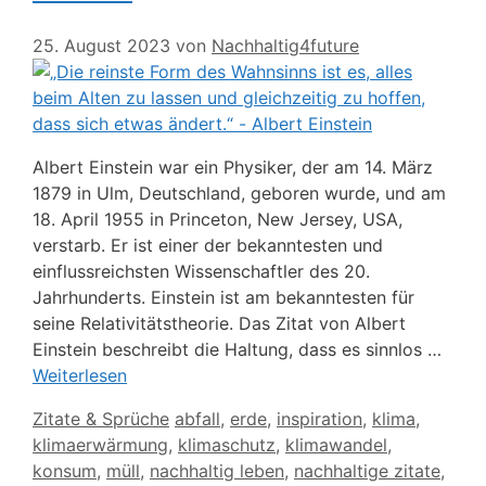
25. August 2023
von
Nachhaltig4future
Albert Einstein war ein Physiker, der am 14. März
1879 in Ulm, Deutschland, geboren wurde, und am
18. April 1955 in Princeton, New Jersey, USA,
verstarb. Er ist einer der bekanntesten und
einflussreichsten Wissenschaftler des 20.
Jahrhunderts. Einstein ist am bekanntesten für
seine Relativitätstheorie. Das Zitat von Albert
Einstein beschreibt die Haltung, dass es sinnlos …
Weiterlesen
Kategorien
Schlagwörter
Zitate & Sprüche
abfall
,
erde
,
inspiration
,
klima
,
klimaerwärmung
,
klimaschutz
,
klimawandel
,
konsum
,
müll
,
nachhaltig leben
,
nachhaltige zitate
,