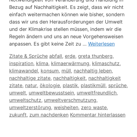
Bezug auf Nachhaltigkeit. Es zeigt, dass wir nicht
einfach weitermachen können wie bisher, sondern
dass wir uns den Herausforderungen der Umwelt
und der Klimakrise stellen müssen, indem wir die
Regeln ändern und uns an neue Vorgehensweisen
anpassen. Es gibt keine Zeit zu …
Weiterlesen
Kategorien
Schlagwörter
Zitate & Sprüche
abfall
,
erde
,
greta thunberg
,
inspiration
,
klima
,
klimaerwärmung
,
klimaschutz
,
klimawandel
,
konsum
,
müll
,
nachhaltig leben
,
nachhaltige zitate
,
nachhaltigkeit
,
nachhaltigkeit
zitate
,
natur
,
ökologie
,
plastik
,
plastikmüll
,
sprüche
,
umwelt
,
umweltbewusstsein
,
umweltfreundlich
,
umweltschutz
,
umweltverschmutzung
,
umweltzerstörung
,
weisheiten
,
zero waste
,
zukunft
,
zum nachdenken
Kommentar hinterlassen