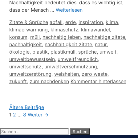
Nachhaltigkeit bedeutet dies, dass es wichtig ist,
dass der Mensch …
Weiterlesen
Kategorien
Schlagwörter
Zitate & Sprüche
abfall
,
erde
,
inspiration
,
klima
,
klimaerwärmung
,
klimaschutz
,
klimawandel
,
konsum
,
müll
,
nachhaltig leben
,
nachhaltige zitate
,
nachhaltigkeit
,
nachhaltigkeit zitate
,
natur
,
ökologie
,
plastik
,
plastikmüll
,
sprüche
,
umwelt
,
umweltbewusstsein
,
umweltfreundlich
,
umweltschutz
,
umweltverschmutzung
,
umweltzerstörung
,
weisheiten
,
zero waste
,
zukunft
,
zum nachdenken
Kommentar hinterlassen
Ältere Beiträge
Seite
Seite
Seite
1
2
…
8
Weiter
→
Suchen