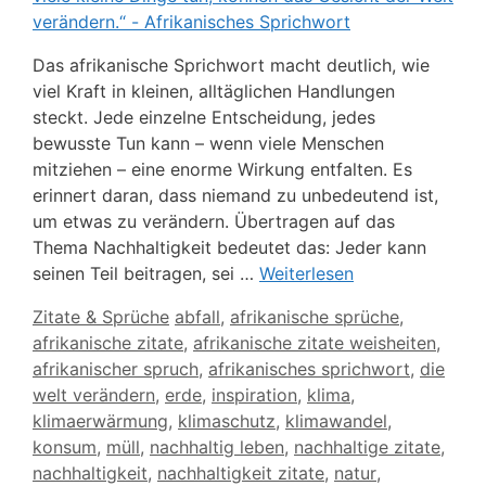
Das afrikanische Sprichwort macht deutlich, wie
viel Kraft in kleinen, alltäglichen Handlungen
steckt. Jede einzelne Entscheidung, jedes
bewusste Tun kann – wenn viele Menschen
mitziehen – eine enorme Wirkung entfalten. Es
erinnert daran, dass niemand zu unbedeutend ist,
um etwas zu verändern. Übertragen auf das
Thema Nachhaltigkeit bedeutet das: Jeder kann
seinen Teil beitragen, sei …
Weiterlesen
Kategorien
Schlagwörter
Zitate & Sprüche
abfall
,
afrikanische sprüche
,
afrikanische zitate
,
afrikanische zitate weisheiten
,
afrikanischer spruch
,
afrikanisches sprichwort
,
die
welt verändern
,
erde
,
inspiration
,
klima
,
klimaerwärmung
,
klimaschutz
,
klimawandel
,
konsum
,
müll
,
nachhaltig leben
,
nachhaltige zitate
,
nachhaltigkeit
,
nachhaltigkeit zitate
,
natur
,