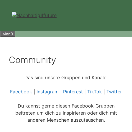
Zum
Inhalt
springen
Menü
Community
Das sind unsere Gruppen und Kanäle.
Facebook
|
Instagram
|
Pinterest
|
TikTok
|
Twitter
Du kannst gerne diesen Facebook-Gruppen
beitreten um dich zu inspirieren oder dich mit
anderen Menschen auszutauschen.