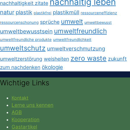
nachhaltig leben
nachhaltigkeit zitate
natur
plastik
plastikmüll
plastikfrei
ressourceneffizienz
umwelt
sprüche
ressourcenschonung
umweltbewusst
umweltfreundlich
umweltbewusstsein
umweltfreundliche produkte
umweltfreundlichkeit
umweltschutz
umweltverschmutzung
zero waste
umweltzerstörung
weisheiten
zukunft
ökologie
zum nachdenken
Wichtige Links
Kontakt
Lerne uns kennen
AGB
Kooperation
Gastartikel