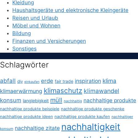
Kleidung
Haushaltsgeräte und elektronische Kleingeräte
Reisen und Urlaub
Möbel und Wohnen
Bildung
Finanzen und Versicherungen
Sonstiges
Schlagwörter
abfall
erde
klima
inspiration
fair trade
diy
einkaufen
klimaschutz
klimawandel
klimaerwärmung
müll
konsum
nachhaltige produkte
langlebigkeit
nachhaltig
nachhaltige produkte beispiele
nachhaltige produkte geschenke
nachhaltige produkte ideen
nachhaltige produkte kaufen
nachhaltiger
nachhaltigkeit
nachhaltige zitate
konsum