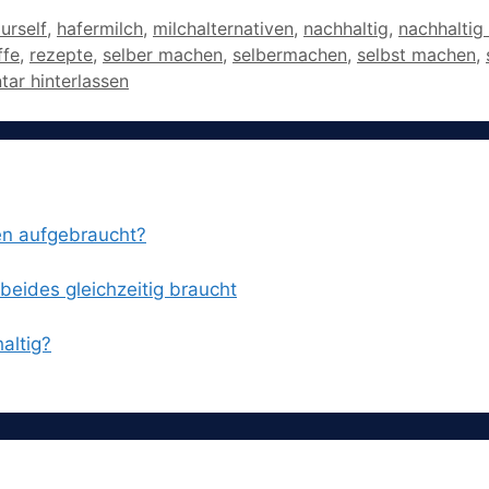
er
urself
,
hafermilch
,
milchalternativen
,
nachhaltig
,
nachhaltig
ffe
,
rezepte
,
selber machen
,
selbermachen
,
selbst machen
,
ar hinterlassen
en aufgebraucht?
eides gleichzeitig braucht
altig?