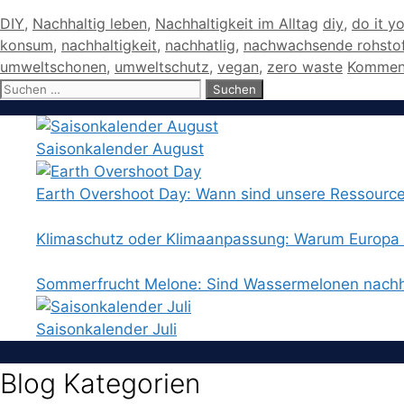
Kategorien
Schlagwört
DIY
,
Nachhaltig leben
,
Nachhaltigkeit im Alltag
diy
,
do it yo
konsum
,
nachhaltigkeit
,
nachhatlig
,
nachwachsende rohsto
umweltschonen
,
umweltschutz
,
vegan
,
zero waste
Komment
Suchen
nach:
Saisonkalender August
Earth Overshoot Day: Wann sind unsere Ressourc
Klimaschutz oder Klimaanpassung: Warum Europa b
Sommerfrucht Melone: Sind Wassermelonen nachh
Saisonkalender Juli
Blog Kategorien