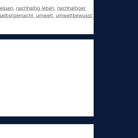
 essen
,
nachhaltig leben
,
nachhaltiger
selbstgemacht
,
umwelt
,
umweltbewusst
,