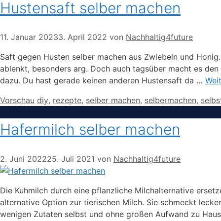
Hustensaft selber machen
11. Januar 2023
3. April 2022
von
Nachhaltig4future
Saft gegen Husten selber machen aus Zwiebeln und Honig. 
ablenkt, besonders arg. Doch auch tagsüber macht es de
dazu. Du hast gerade keinen anderen Hustensaft da …
Weit
Kategorien
Schlagwörter
Vorschau
diy
,
rezepte
,
selber machen
,
selbermachen
,
selb
Hafermilch selber machen
2. Juni 2022
25. Juli 2021
von
Nachhaltig4future
Die Kuhmilch durch eine pflanzliche Milchalternative ersetz
alternative Option zur tierischen Milch. Sie schmeckt lecker
wenigen Zutaten selbst und ohne großen Aufwand zu Hau