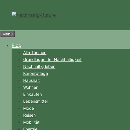
Zum
Inhalt
springen
Menü
Blog
Alle Themen
Grundlagen der Nachhaltigkeit
Nachhaltig leben
Körperpflege
Haushalt
Wohnen
Einkaufen
Lebensmittel
Mode
Reisen
Mobilität
Energie