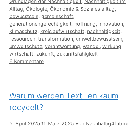
Kategorien
Grundlagen der Nachhaltigkeit
,
Nachhaltigkeit im
Schlagwörter
Alltag
,
Ökologie, Ökonomie & Soziales
alltag
,
bewusstsein
,
gemeinschaft
,
generationengerechtigkeit
,
hoffnung
,
innovation
,
klimaschutz
,
kreislaufwirtschaft
,
nachhaltigkeit
,
ressourcen
,
transformation
,
umweltbewusstsein
,
umweltschutz
,
verantwortung
,
wandel
,
wirkung
,
wirtschaft
,
zukunft
,
zukunftsfähigkeit
6 Kommentare
Warum werden Textilien kaum
recycelt?
5. April 2025
31. März 2025
von
Nachhaltig4future