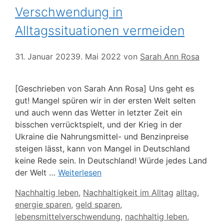
Verschwendung in
Alltagssituationen vermeiden
31. Januar 2023
9. Mai 2022
von
Sarah Ann Rosa
[Geschrieben von Sarah Ann Rosa] Uns geht es
gut! Mangel spüren wir in der ersten Welt selten
und auch wenn das Wetter in letzter Zeit ein
bisschen verrücktspielt, und der Krieg in der
Ukraine die Nahrungsmittel- und Benzinpreise
steigen lässt, kann von Mangel in Deutschland
keine Rede sein. In Deutschland! Würde jedes Land
der Welt …
Weiterlesen
Kategorien
Schlagwörte
Nachhaltig leben
,
Nachhaltigkeit im Alltag
alltag
,
energie sparen
,
geld sparen
,
lebensmittelverschwendung
,
nachhaltig leben
,