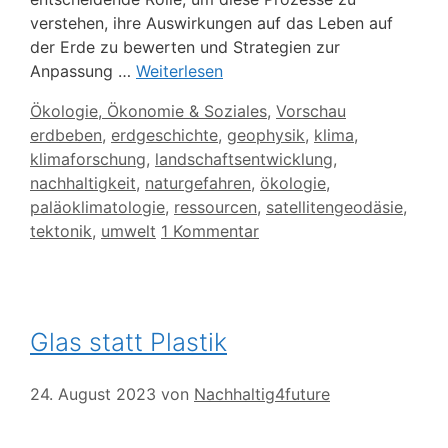
verstehen, ihre Auswirkungen auf das Leben auf
der Erde zu bewerten und Strategien zur
Anpassung …
Weiterlesen
Kategorien
Ökologie, Ökonomie & Soziales
,
Vorschau
Schlagwörter
erdbeben
,
erdgeschichte
,
geophysik
,
klima
,
klimaforschung
,
landschaftsentwicklung
,
nachhaltigkeit
,
naturgefahren
,
ökologie
,
paläoklimatologie
,
ressourcen
,
satellitengeodäsie
,
tektonik
,
umwelt
1 Kommentar
Glas statt Plastik
24. August 2023
von
Nachhaltig4future