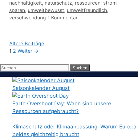
nachhaltigkeit
,
naturschutz
,
ressourcen
,
strom
sparen
,
umweltbewusst
,
umweltfreundlich
,
verschwendung
1 Kommentar
Ältere Beiträge
Seite
Seite
1
2
Weiter
→
Suchen
nach:
Saisonkalender August
Earth Overshoot Day: Wann sind unsere
Ressourcen aufgebraucht?
Klimaschutz oder Klimaanpassung: Warum Europa
beides gleichzeitig braucht