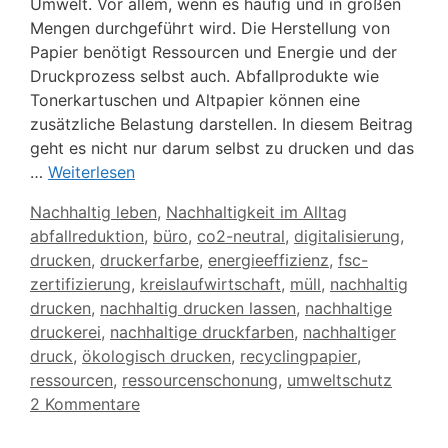
Umwelt. Vor allem, wenn es häufig und in großen
Mengen durchgeführt wird. Die Herstellung von
Papier benötigt Ressourcen und Energie und der
Druckprozess selbst auch. Abfallprodukte wie
Tonerkartuschen und Altpapier können eine
zusätzliche Belastung darstellen. In diesem Beitrag
geht es nicht nur darum selbst zu drucken und das
…
Weiterlesen
Kategorien
Nachhaltig leben
,
Nachhaltigkeit im Alltag
Schlagwörter
abfallreduktion
,
büro
,
co2-neutral
,
digitalisierung
,
drucken
,
druckerfarbe
,
energieeffizienz
,
fsc-
zertifizierung
,
kreislaufwirtschaft
,
müll
,
nachhaltig
drucken
,
nachhaltig drucken lassen
,
nachhaltige
druckerei
,
nachhaltige druckfarben
,
nachhaltiger
druck
,
ökologisch drucken
,
recyclingpapier
,
ressourcen
,
ressourcenschonung
,
umweltschutz
2 Kommentare