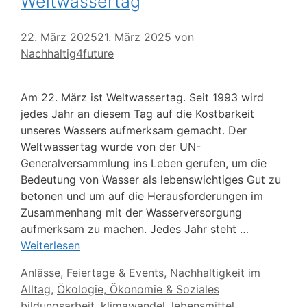
Weltwassertag
22. März 2025
21. März 2025
von
Nachhaltig4future
Am 22. März ist Weltwassertag. Seit 1993 wird
jedes Jahr an diesem Tag auf die Kostbarkeit
unseres Wassers aufmerksam gemacht. Der
Weltwassertag wurde von der UN-
Generalversammlung ins Leben gerufen, um die
Bedeutung von Wasser als lebenswichtiges Gut zu
betonen und um auf die Herausforderungen im
Zusammenhang mit der Wasserversorgung
aufmerksam zu machen. Jedes Jahr steht …
Weiterlesen
Kategorien
Anlässe, Feiertage & Events
,
Nachhaltigkeit im
Alltag
,
Ökologie, Ökonomie & Soziales
Schlagwörter
bildungsarbeit
,
klimawandel
,
lebensmittel
,