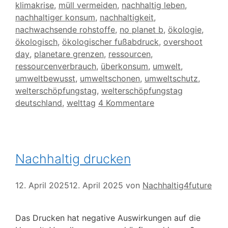
klimakrise
,
müll vermeiden
,
nachhaltig leben
,
nachhaltiger konsum
,
nachhaltigkeit
,
nachwachsende rohstoffe
,
no planet b
,
ökologie
,
ökologisch
,
ökologischer fußabdruck
,
overshoot
day
,
planetare grenzen
,
ressourcen
,
ressourcenverbrauch
,
überkonsum
,
umwelt
,
umweltbewusst
,
umweltschonen
,
umweltschutz
,
welterschöpfungstag
,
welterschöpfungstag
deutschland
,
welttag
4 Kommentare
Nachhaltig drucken
12. April 2025
12. April 2025
von
Nachhaltig4future
Das Drucken hat negative Auswirkungen auf die