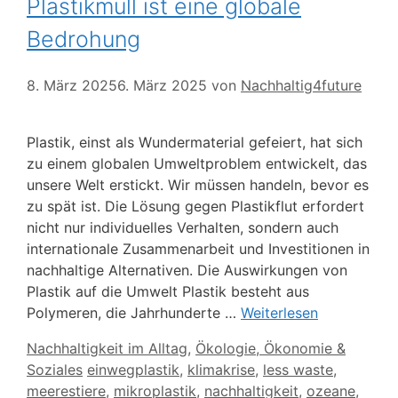
Plastikmüll ist eine globale
Bedrohung
8. März 2025
6. März 2025
von
Nachhaltig4future
Plastik, einst als Wundermaterial gefeiert, hat sich
zu einem globalen Umweltproblem entwickelt, das
unsere Welt erstickt. Wir müssen handeln, bevor es
zu spät ist. Die Lösung gegen Plastikflut erfordert
nicht nur individuelles Verhalten, sondern auch
internationale Zusammenarbeit und Investitionen in
nachhaltige Alternativen. Die Auswirkungen von
Plastik auf die Umwelt Plastik besteht aus
Polymeren, die Jahrhunderte …
Weiterlesen
Kategorien
Nachhaltigkeit im Alltag
,
Ökologie, Ökonomie &
Schlagwörter
Soziales
einwegplastik
,
klimakrise
,
less waste
,
meerestiere
,
mikroplastik
,
nachhaltigkeit
,
ozeane
,