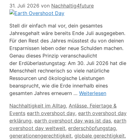
31. Juli 2026
von
Nachhaltig4future
Stell dir einfach mal vor, dein gesamtes
Jahresgehalt wäre bereits Ende Juli ausgegeben.
Für den Rest des Jahres müsstest du von deinen
Ersparnissen leben oder neue Schulden machen.
Genau dieses Prinzip veranschaulicht
der Erdüberlastungstag: Am 30. Juli 2026 hat die
Menschheit rechnerisch so viele natürliche
Ressourcen und ökologische Leistungen
beansprucht, wie die Erde innerhalb eines
gesamten Jahres erneuern …
Weiterlesen
Kategorien
Nachhaltigkeit im Alltag
,
Anlässe, Feiertage &
Schlagwörter
Events
earth overshoot day
,
earth overshoot day
erklärung
,
earth overshoot day was ist das
,
earth
overshoot day weltweit
,
erderschöpfungstag
,
generationengerechtigkeit
,
globale gerechtigkeit
,