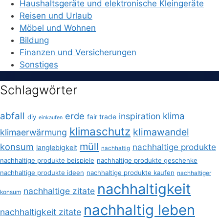
Haushaltsgeräte und elektronische Kleingeräte
Reisen und Urlaub
Möbel und Wohnen
Bildung
Finanzen und Versicherungen
Sonstiges
Schlagwörter
abfall
erde
klima
inspiration
fair trade
diy
einkaufen
klimaschutz
klimawandel
klimaerwärmung
müll
konsum
nachhaltige produkte
langlebigkeit
nachhaltig
nachhaltige produkte beispiele
nachhaltige produkte geschenke
nachhaltige produkte ideen
nachhaltige produkte kaufen
nachhaltiger
nachhaltigkeit
nachhaltige zitate
konsum
nachhaltig leben
nachhaltigkeit zitate