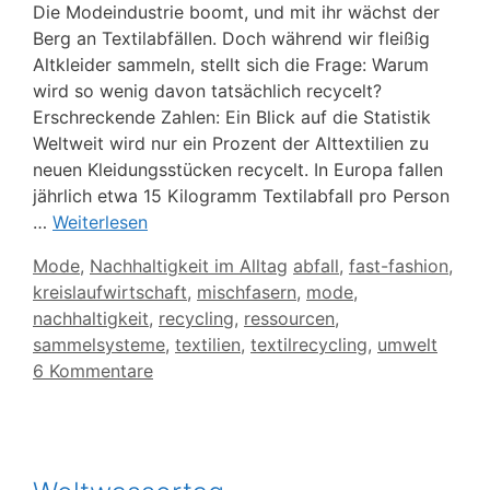
Die Modeindustrie boomt, und mit ihr wächst der
Berg an Textilabfällen. Doch während wir fleißig
Altkleider sammeln, stellt sich die Frage: Warum
wird so wenig davon tatsächlich recycelt?​
Erschreckende Zahlen: Ein Blick auf die Statistik
Weltweit wird nur ein Prozent der Alttextilien zu
neuen Kleidungsstücken recycelt. In Europa fallen
jährlich etwa 15 Kilogramm Textilabfall pro Person
…
Weiterlesen
Kategorien
Schlagwörter
Mode
,
Nachhaltigkeit im Alltag
abfall
,
fast-fashion
,
kreislaufwirtschaft
,
mischfasern
,
mode
,
nachhaltigkeit
,
recycling
,
ressourcen
,
sammelsysteme
,
textilien
,
textilrecycling
,
umwelt
6 Kommentare