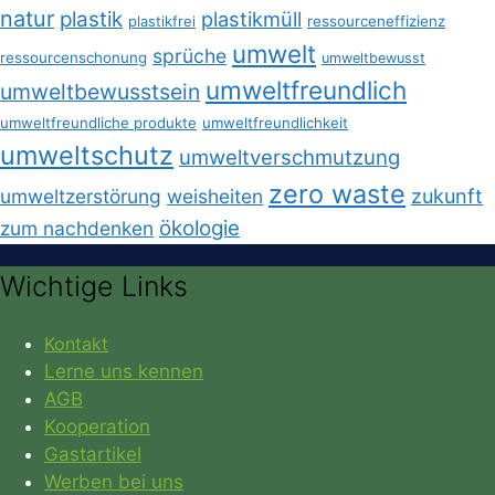
natur
plastik
plastikmüll
plastikfrei
ressourceneffizienz
umwelt
sprüche
ressourcenschonung
umweltbewusst
umweltfreundlich
umweltbewusstsein
umweltfreundliche produkte
umweltfreundlichkeit
umweltschutz
umweltverschmutzung
zero waste
umweltzerstörung
weisheiten
zukunft
ökologie
zum nachdenken
Wichtige Links
Kontakt
Lerne uns kennen
AGB
Kooperation
Gastartikel
Werben bei uns