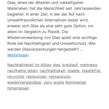
Glas, eines der ältesten und vielseitigsten
Materialien, hat die Menschheit seit Jahrtausenden
begleitet. In einer Zeit, in der der Ruf nach
umweltfreundlichen Alternativen lauter wird,
erweist sich Glas als eine sehr gute Option, vor
allem im Vergleich zu Plastik. Die
Wiederverwendung von Glas spielt eine wichtige
Rolle bei Nachhaltigkeit und Umweltschutz. Wie
werden Glasverpackungen hergestellt? …
Weiterlesen
Kategorien
Schlagwörter
Nachhaltigkeit im Alltag
glas
,
kreislauf
,
mehrweg
,
nachhaltig leben
,
nachhaltigkeit
,
plastik
,
plastikfrei
,
recycling
,
ressourcen
,
verpackung
,
wiederverwendbar
,
zero waste
Kommentar
hinterlassen