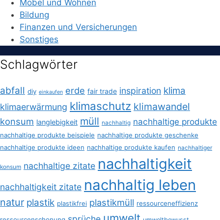
Möbel und Wohnen
Bildung
Finanzen und Versicherungen
Sonstiges
Schlagwörter
abfall
erde
klima
inspiration
fair trade
diy
einkaufen
klimaschutz
klimawandel
klimaerwärmung
müll
konsum
nachhaltige produkte
langlebigkeit
nachhaltig
nachhaltige produkte beispiele
nachhaltige produkte geschenke
nachhaltige produkte ideen
nachhaltige produkte kaufen
nachhaltiger
nachhaltigkeit
nachhaltige zitate
konsum
nachhaltig leben
nachhaltigkeit zitate
natur
plastik
plastikmüll
plastikfrei
ressourceneffizienz
umwelt
sprüche
ressourcenschonung
umweltbewusst