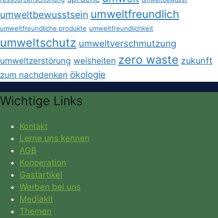
umweltfreundlich
umweltbewusstsein
umweltfreundliche produkte
umweltfreundlichkeit
umweltschutz
umweltverschmutzung
zero waste
umweltzerstörung
weisheiten
zukunft
ökologie
zum nachdenken
Wichtige Links
Kontakt
Lerne uns kennen
AGB
Kooperation
Gastartikel
Werben bei uns
Mediakit
Themen