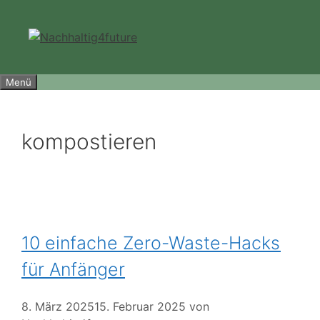
Zum
Inhalt
springen
Menü
kompostieren
10 einfache Zero-Waste-Hacks
für Anfänger
8. März 2025
15. Februar 2025
von