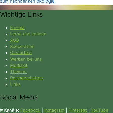
ökologie
zum nachdenken
Wichtige Links
Kontakt
Lerne uns kennen
AGB
Kooperation
Gastartikel
Werben bei uns
Mediakit
Themen
Partnerschaften
Links
Social Media
# Kanäle:
Facebook
|
Instagram
|
Pinterest
|
YouTube