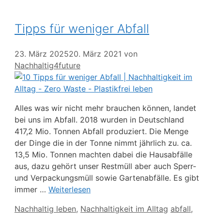
Tipps für weniger Abfall
23. März 2025
20. März 2021
von
Nachhaltig4future
Alles was wir nicht mehr brauchen können, landet
bei uns im Abfall. 2018 wurden in Deutschland
417,2 Mio. Tonnen Abfall produziert. Die Menge
der Dinge die in der Tonne nimmt jährlich zu. ca.
13,5 Mio. Tonnen machten dabei die Hausabfälle
aus, dazu gehört unser Restmüll aber auch Sperr-
und Verpackungsmüll sowie Gartenabfälle. Es gibt
immer …
Weiterlesen
Kategorien
Schlagwörte
Nachhaltig leben
,
Nachhaltigkeit im Alltag
abfall
,