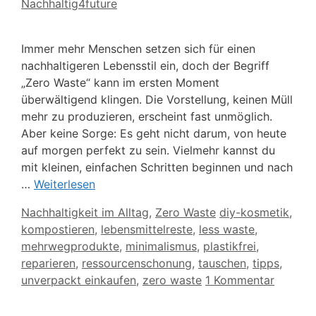
Nachhaltig4future
Immer mehr Menschen setzen sich für einen
nachhaltigeren Lebensstil ein, doch der Begriff
„Zero Waste“ kann im ersten Moment
überwältigend klingen. Die Vorstellung, keinen Müll
mehr zu produzieren, erscheint fast unmöglich.
Aber keine Sorge: Es geht nicht darum, von heute
auf morgen perfekt zu sein. Vielmehr kannst du
mit kleinen, einfachen Schritten beginnen und nach
…
Weiterlesen
Kategorien
Schlagwörter
Nachhaltigkeit im Alltag
,
Zero Waste
diy-kosmetik
,
kompostieren
,
lebensmittelreste
,
less waste
,
mehrwegprodukte
,
minimalismus
,
plastikfrei
,
reparieren
,
ressourcenschonung
,
tauschen
,
tipps
,
unverpackt einkaufen
,
zero waste
1 Kommentar