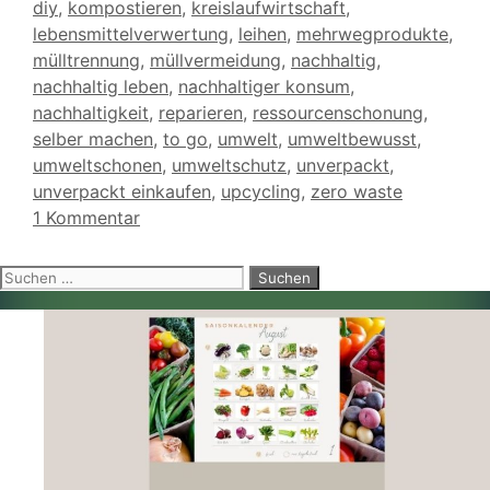
diy
,
kompostieren
,
kreislaufwirtschaft
,
lebensmittelverwertung
,
leihen
,
mehrwegprodukte
,
mülltrennung
,
müllvermeidung
,
nachhaltig
,
nachhaltig leben
,
nachhaltiger konsum
,
nachhaltigkeit
,
reparieren
,
ressourcenschonung
,
selber machen
,
to go
,
umwelt
,
umweltbewusst
,
umweltschonen
,
umweltschutz
,
unverpackt
,
unverpackt einkaufen
,
upcycling
,
zero waste
1 Kommentar
Suchen
nach: