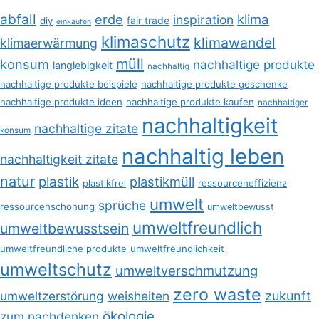
abfall
erde
klima
inspiration
fair trade
diy
einkaufen
klimaschutz
klimawandel
klimaerwärmung
müll
konsum
nachhaltige produkte
langlebigkeit
nachhaltig
nachhaltige produkte beispiele
nachhaltige produkte geschenke
nachhaltige produkte ideen
nachhaltige produkte kaufen
nachhaltiger
nachhaltigkeit
nachhaltige zitate
konsum
nachhaltig leben
nachhaltigkeit zitate
natur
plastik
plastikmüll
plastikfrei
ressourceneffizienz
umwelt
sprüche
ressourcenschonung
umweltbewusst
umweltfreundlich
umweltbewusstsein
umweltfreundliche produkte
umweltfreundlichkeit
umweltschutz
umweltverschmutzung
zero waste
umweltzerstörung
weisheiten
zukunft
ökologie
zum nachdenken