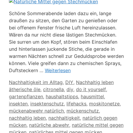
Schöne Sommerabende laden dazu ein, lange
draußen zu sitzen, den Garten zu genießen oder
bei offenem Fenster frische Luft hereinzulassen.
Wären da nur nicht diese lästigen Stechmücken.
Sie surren um den Kopf, stören beim Einschlafen
und hinterlassen juckende Stiche, die gerade in
warmen Nächten schnell zur Geduldsprobe werden
können. Viele greifen dann zu chemischen Sprays,
Duftsteckern …
Weiterlesen
Kategorien
Nachhaltigkeit im Alltag
,
DIY
,
Nachhaltig leben
Schlagwörter
ätherische öle
,
citronella
,
diy
,
do it yourself
,
gartenpflanzen
,
haushaltstipps
,
hausmittel
,
insekten
,
insektenschutz
,
lifehacks
,
moskitonetze
,
mückenabwehr natürlich
,
mückenschutz
,
nachhaltig leben
,
nachhaltigkeit
,
natürlich gegen
mücken
,
natürliche abwehr
,
natürliche mittel gegen
mücken
,
natürliches mittel gegen mücken
,