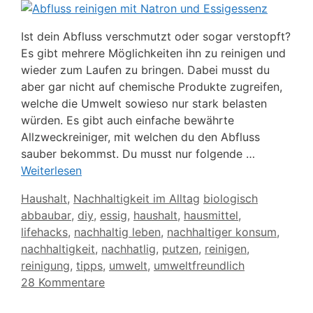
Ist dein Abfluss verschmutzt oder sogar verstopft?
Es gibt mehrere Möglichkeiten ihn zu reinigen und
wieder zum Laufen zu bringen. Dabei musst du
aber gar nicht auf chemische Produkte zugreifen,
welche die Umwelt sowieso nur stark belasten
würden. Es gibt auch einfache bewährte
Allzweckreiniger, mit welchen du den Abfluss
sauber bekommst. Du musst nur folgende …
Weiterlesen
Kategorien
Schlagwörter
Haushalt
,
Nachhaltigkeit im Alltag
biologisch
abbaubar
,
diy
,
essig
,
haushalt
,
hausmittel
,
lifehacks
,
nachhaltig leben
,
nachhaltiger konsum
,
nachhaltigkeit
,
nachhatlig
,
putzen
,
reinigen
,
reinigung
,
tipps
,
umwelt
,
umweltfreundlich
28 Kommentare