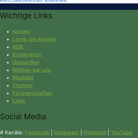
Wichtige Links
Kontakt
Lerne uns kennen
AGB
Kooperation
Gastartikel
Werben bei uns
Mediakit
Themen
Partnerschaften
Links
Social Media
# Kanäle:
Facebook
|
Instagram
|
Pinterest
|
YouTube