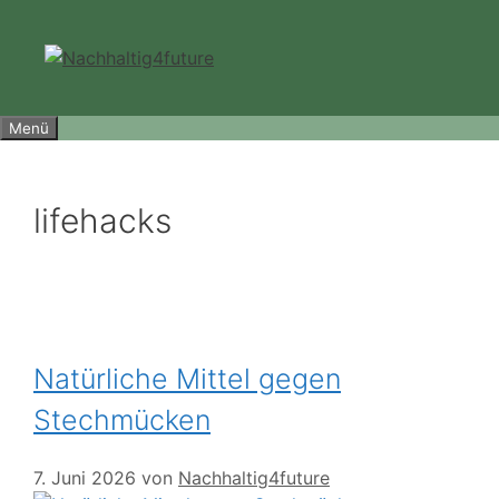
Zum
Inhalt
springen
Menü
lifehacks
Natürliche Mittel gegen
Stechmücken
7. Juni 2026
von
Nachhaltig4future