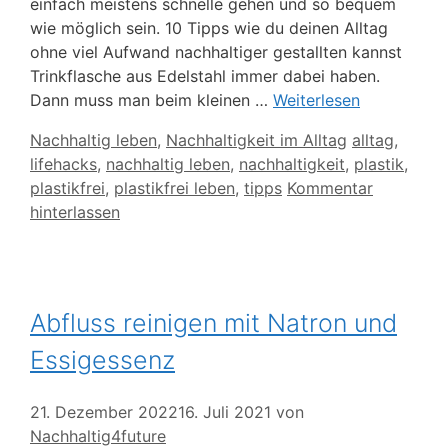
einfach meistens schnelle gehen und so bequem
wie möglich sein. 10 Tipps wie du deinen Alltag
ohne viel Aufwand nachhaltiger gestallten kannst
Trinkflasche aus Edelstahl immer dabei haben.
Dann muss man beim kleinen …
Weiterlesen
Kategorien
Schlagwörte
Nachhaltig leben
,
Nachhaltigkeit im Alltag
alltag
,
lifehacks
,
nachhaltig leben
,
nachhaltigkeit
,
plastik
,
plastikfrei
,
plastikfrei leben
,
tipps
Kommentar
hinterlassen
Abfluss reinigen mit Natron und
Essigessenz
21. Dezember 2022
16. Juli 2021
von
Nachhaltig4future