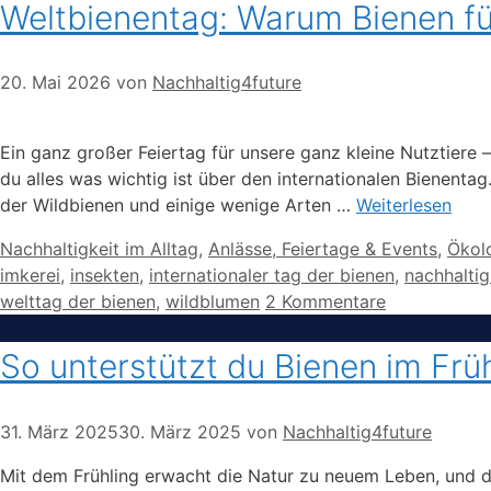
Weltbienentag: Warum Bienen fü
20. Mai 2026
von
Nachhaltig4future
Ein ganz großer Feiertag für unsere ganz kleine Nutztiere 
du alles was wichtig ist über den internationalen Bienenta
der Wildbienen und einige wenige Arten …
Weiterlesen
Kategorien
Nachhaltigkeit im Alltag
,
Anlässe, Feiertage & Events
,
Ökol
imkerei
,
insekten
,
internationaler tag der bienen
,
nachhaltig
welttag der bienen
,
wildblumen
2 Kommentare
So unterstützt du Bienen im Frü
31. März 2025
30. März 2025
von
Nachhaltig4future
Mit dem Frühling erwacht die Natur zu neuem Leben, und d