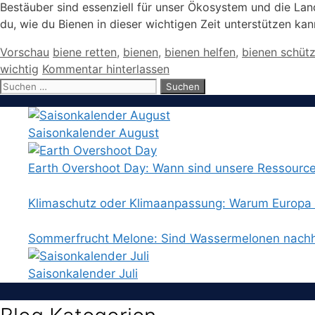
Bestäuber sind essenziell für unser Ökosystem und die Lan
du, wie du Bienen in dieser wichtigen Zeit unterstützen kann
Kategorien
Schlagwörter
Vorschau
biene retten
,
bienen
,
bienen helfen
,
bienen schüt
wichtig
Kommentar hinterlassen
Suchen
nach:
Saisonkalender August
Earth Overshoot Day: Wann sind unsere Ressourc
Klimaschutz oder Klimaanpassung: Warum Europa b
Sommerfrucht Melone: Sind Wassermelonen nachh
Saisonkalender Juli