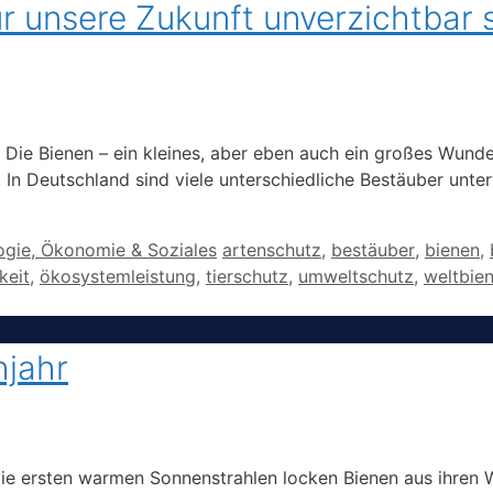
r unsere Zukunft unverzichtbar 
– Die Bienen – ein kleines, aber eben auch ein großes Wunde
g. In Deutschland sind viele unterschiedliche Bestäuber unt
Schlagwörter
ogie, Ökonomie & Soziales
artenschutz
,
bestäuber
,
bienen
,
keit
,
ökosystemleistung
,
tierschutz
,
umweltschutz
,
weltbie
hjahr
ie ersten warmen Sonnenstrahlen locken Bienen aus ihren 