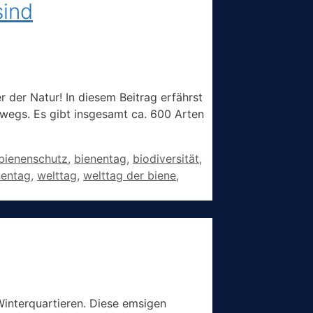
sind
r der Natur! In diesem Beitrag erfährst
erwegs. Es gibt insgesamt ca. 600 Arten
bienenschutz
,
bienentag
,
biodiversität
,
nentag
,
welttag
,
welttag der biene
,
Winterquartieren. Diese emsigen