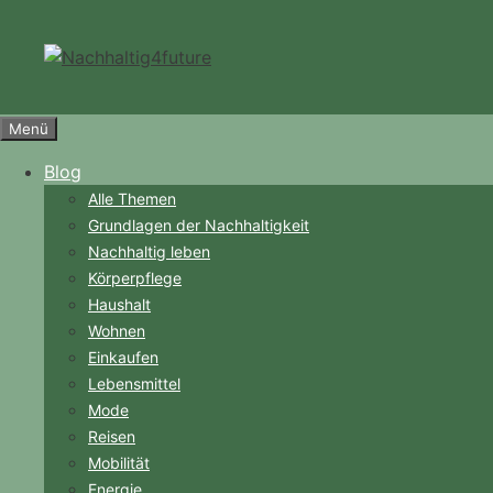
Zum
Inhalt
springen
Menü
Blog
Alle Themen
Grundlagen der Nachhaltigkeit
Nachhaltig leben
Körperpflege
Haushalt
Wohnen
Einkaufen
Lebensmittel
Mode
Reisen
Mobilität
Energie