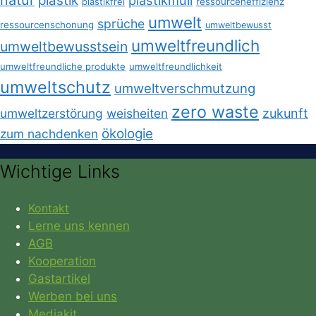
natur
plastik
plastikmüll
plastikfrei
ressourceneffizienz
umwelt
sprüche
ressourcenschonung
umweltbewusst
umweltfreundlich
umweltbewusstsein
umweltfreundliche produkte
umweltfreundlichkeit
umweltschutz
umweltverschmutzung
zero waste
umweltzerstörung
weisheiten
zukunft
ökologie
zum nachdenken
Wichtige Links
Kontakt
Lerne uns kennen
AGB
Kooperation
Gastartikel
Werben bei uns
Mediakit