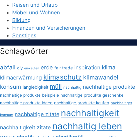
Reisen und Urlaub
Möbel und Wohnen
Bildung
Finanzen und Versicherungen
Sonstiges
Schlagwörter
abfall
erde
klima
inspiration
fair trade
diy
einkaufen
klimaschutz
klimawandel
klimaerwärmung
müll
konsum
nachhaltige produkte
langlebigkeit
nachhaltig
nachhaltige produkte beispiele
nachhaltige produkte geschenke
nachhaltige produkte ideen
nachhaltige produkte kaufen
nachhaltiger
nachhaltigkeit
nachhaltige zitate
konsum
nachhaltig leben
nachhaltigkeit zitate