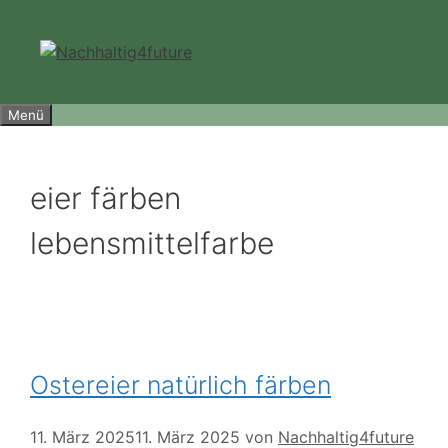
Zum
Inhalt
springen
Menü
eier färben
lebensmittelfarbe
Ostereier natürlich färben
11. März 2025
11. März 2025
von
Nachhaltig4future