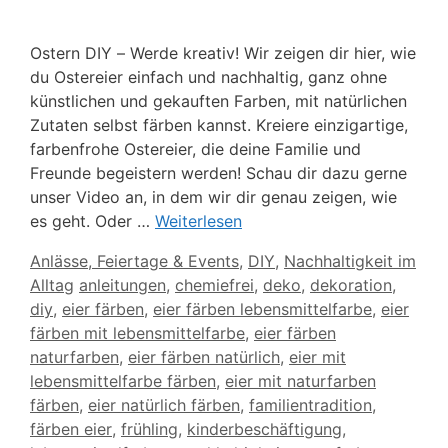
Ostern DIY – Werde kreativ! Wir zeigen dir hier, wie
du Ostereier einfach und nachhaltig, ganz ohne
künstlichen und gekauften Farben, mit natürlichen
Zutaten selbst färben kannst. Kreiere einzigartige,
farbenfrohe Ostereier, die deine Familie und
Freunde begeistern werden! Schau dir dazu gerne
unser Video an, in dem wir dir genau zeigen, wie
es geht. Oder …
Weiterlesen
Kategorien
Anlässe, Feiertage & Events
,
DIY
,
Nachhaltigkeit im
Schlagwörter
Alltag
anleitungen
,
chemiefrei
,
deko
,
dekoration
,
diy
,
eier färben
,
eier färben lebensmittelfarbe
,
eier
färben mit lebensmittelfarbe
,
eier färben
naturfarben
,
eier färben natürlich
,
eier mit
lebensmittelfarbe färben
,
eier mit naturfarben
färben
,
eier natürlich färben
,
familientradition
,
färben eier
,
frühling
,
kinderbeschäftigung
,