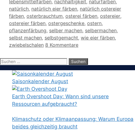
lebensmittelfarben
,
nachhaltigkeit
,
naturfarben
,
natürlich
,
natürlich eier färben
,
natürlich ostereier
färben
,
osterbrauchtum
,
osterei färben
,
ostereier
,
ostereier färben
,
ostergeschenke
,
ostern
,
pflanzenfärbung
,
selber machen
,
selbermachen
,
selbst machen
,
selbstgemacht
,
wie eier färben
,
zwiebelschalen
8 Kommentare
Suchen
nach:
Saisonkalender August
Earth Overshoot Day: Wann sind unsere
Ressourcen aufgebraucht?
Klimaschutz oder Klimaanpassung: Warum Europa
beides gleichzeitig braucht