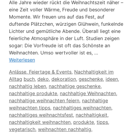
Alle Jahre wieder rückt die Weihnachtszeit näher –
eine Zeit voller Wärme, Freude und besonderer
Momente. Wir freuen uns auf das Fest, auf
duftende Plätzchen, würzigen Glühwein, funkelnde
Lichter und gemütliche Abende. Überall liegt eine
feierliche Atmosphäre in der Luft. Studien zeigen
sogar: Die Vorfreude ist oft das Schönste an
Weihnachten. Umso wertvoller ist es, …
Weiterlesen
Kategorien
Anlässe, Feiertage & Events
,
Nachhaltigkeit im
Schlagwörter
Alltag
buch
,
deko
,
dekoration
,
geschenke
,
ideen
,
nachhaltig leben
,
nachhaltige geschenke
,
nachhaltige produkte
,
nachhaltige Weihnachten
,
nachhaltige weihnachten feiern
,
nachhaltige
weihnachten tipps
,
nachhaltiges weihnachten
,
nachhaltiges weihnachtsfest
,
nachhaltigkeit
,
nachhaltigkeit weihnachten
,
produkte
,
tipps
,
vegetarisch
,
weihnachten nachhaltig
,