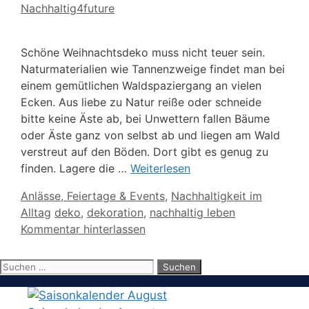
Nachhaltig4future
Schöne Weihnachtsdeko muss nicht teuer sein.
Naturmaterialien wie Tannenzweige findet man bei
einem gemütlichen Waldspaziergang an vielen
Ecken. Aus liebe zu Natur reiße oder schneide
bitte keine Äste ab, bei Unwettern fallen Bäume
oder Äste ganz von selbst ab und liegen am Wald
verstreut auf den Böden. Dort gibt es genug zu
finden. Lagere die …
Weiterlesen
Kategorien
Anlässe, Feiertage & Events
,
Nachhaltigkeit im
Schlagwörter
Alltag
deko
,
dekoration
,
nachhaltig leben
Kommentar hinterlassen
Suchen
nach: