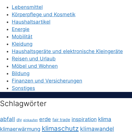
Lebensmittel
Körperpflege und Kosmetik
Haushaltsartikel
Energie
Mobilität
Kleidung
Haushaltsgeräte und elektronische Kleingeräte
Reisen und Urlaub
Möbel und Wohnen
Bildung
Finanzen und Versicherungen
Sonstiges
Schlagwörter
abfall
erde
klima
inspiration
fair trade
diy
einkaufen
klimaschutz
klimawandel
klimaerwärmung