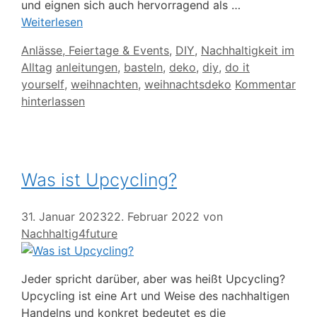
und eignen sich auch hervorragend als …
Weiterlesen
Kategorien
Anlässe, Feiertage & Events
,
DIY
,
Nachhaltigkeit im
Schlagwörter
Alltag
anleitungen
,
basteln
,
deko
,
diy
,
do it
yourself
,
weihnachten
,
weihnachtsdeko
Kommentar
hinterlassen
Was ist Upcycling?
31. Januar 2023
22. Februar 2022
von
Nachhaltig4future
Jeder spricht darüber, aber was heißt Upcycling?
Upcycling ist eine Art und Weise des nachhaltigen
Handelns und konkret bedeutet es die