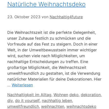
Natürliche Weihnachtsdeko
23. Oktober 2023
von
Nachhaltig4future
Die Weihnachtszeit ist die perfekte Gelegenheit,
unser Zuhause festlich zu schmücken und die
Vorfreude auf das Fest zu steigern. Doch in einer
Welt, in der Umweltbewusstsein immer wichtiger
wird, suchen viele nach Möglichkeiten, um
nachhaltige Entscheidungen zu treffen. Eine
großartige Möglichkeit, die Weihnachtszeit
umweltfreundlich zu gestalten, ist die Verwendung
natürlicher Materialien für deine Dekorationen. Hier
…
Weiterlesen
Kategorien
Schlagwörter
Nachhaltigkeit im Alltag
,
Wohnen
deko
,
dekoration
,
diy
,
do it yourself
,
nachhaltig leben
,
umweltfreundlich
,
weihnachten
,
weihnachtsdeko