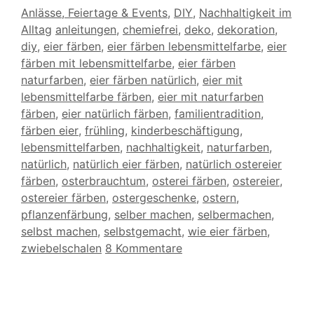
Kategorien
Anlässe, Feiertage & Events
,
DIY
,
Nachhaltigkeit im
Schlagwörter
Alltag
anleitungen
,
chemiefrei
,
deko
,
dekoration
,
diy
,
eier färben
,
eier färben lebensmittelfarbe
,
eier
färben mit lebensmittelfarbe
,
eier färben
naturfarben
,
eier färben natürlich
,
eier mit
lebensmittelfarbe färben
,
eier mit naturfarben
färben
,
eier natürlich färben
,
familientradition
,
färben eier
,
frühling
,
kinderbeschäftigung
,
lebensmittelfarben
,
nachhaltigkeit
,
naturfarben
,
natürlich
,
natürlich eier färben
,
natürlich ostereier
färben
,
osterbrauchtum
,
osterei färben
,
ostereier
,
ostereier färben
,
ostergeschenke
,
ostern
,
pflanzenfärbung
,
selber machen
,
selbermachen
,
selbst machen
,
selbstgemacht
,
wie eier färben
,
zwiebelschalen
8 Kommentare