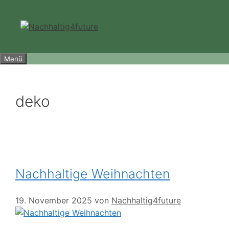
Zum
Inhalt
springen
Menü
deko
Nachhaltige Weihnachten
19. November 2025
von
Nachhaltig4future