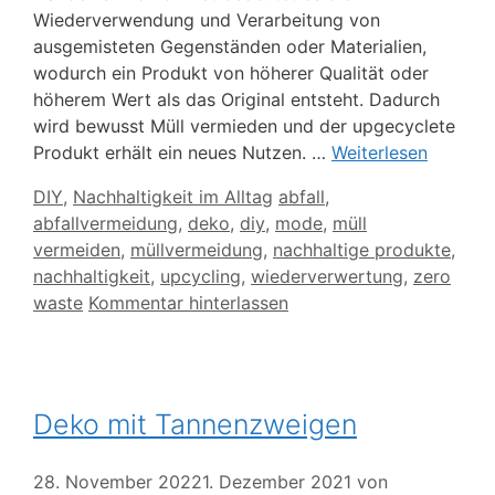
Wiederverwendung und Verarbeitung von
ausgemisteten Gegenständen oder Materialien,
wodurch ein Produkt von höherer Qualität oder
höherem Wert als das Original entsteht. Dadurch
wird bewusst Müll vermieden und der upgecyclete
Produkt erhält ein neues Nutzen. …
Weiterlesen
Kategorien
Schlagwörter
DIY
,
Nachhaltigkeit im Alltag
abfall
,
abfallvermeidung
,
deko
,
diy
,
mode
,
müll
vermeiden
,
müllvermeidung
,
nachhaltige produkte
,
nachhaltigkeit
,
upcycling
,
wiederverwertung
,
zero
waste
Kommentar hinterlassen
Deko mit Tannenzweigen
28. November 2022
1. Dezember 2021
von