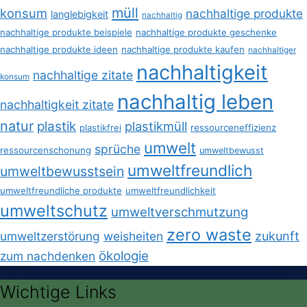
müll
konsum
nachhaltige produkte
langlebigkeit
nachhaltig
nachhaltige produkte beispiele
nachhaltige produkte geschenke
nachhaltige produkte ideen
nachhaltige produkte kaufen
nachhaltiger
nachhaltigkeit
nachhaltige zitate
konsum
nachhaltig leben
nachhaltigkeit zitate
natur
plastik
plastikmüll
plastikfrei
ressourceneffizienz
umwelt
sprüche
ressourcenschonung
umweltbewusst
umweltfreundlich
umweltbewusstsein
umweltfreundliche produkte
umweltfreundlichkeit
umweltschutz
umweltverschmutzung
zero waste
umweltzerstörung
weisheiten
zukunft
ökologie
zum nachdenken
Wichtige Links