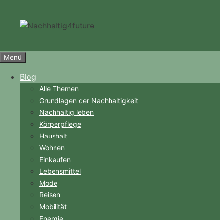
Zum
Inhalt
springen
Menü
Blog
Alle Themen
Grundlagen der Nachhaltigkeit
Nachhaltig leben
Körperpflege
Haushalt
Wohnen
Einkaufen
Lebensmittel
Mode
Reisen
Mobilität
Energie