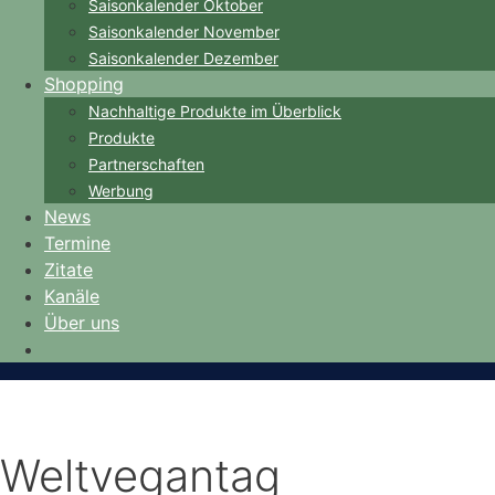
Saisonkalender Oktober
Saisonkalender November
Saisonkalender Dezember
Shopping
Nachhaltige Produkte im Überblick
Produkte
Partnerschaften
Werbung
News
Termine
Zitate
Kanäle
Über uns
Weltvegantag