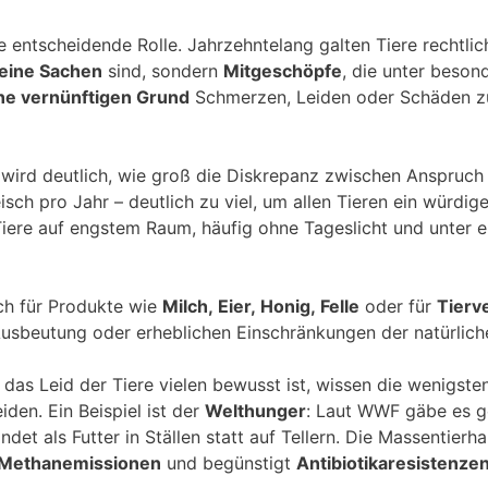
e entscheidende Rolle. Jahrzehntelang galten Tiere rechtlic
eine Sachen
sind, sondern
Mitgeschöpfe
, die unter beso
ne vernünftigen Grund
Schmerzen, Leiden oder Schäden z
ird deutlich, wie groß die Diskrepanz zwischen Anspruch un
ch pro Jahr – deutlich zu viel, um allen Tieren ein würdig
 Tiere auf engstem Raum, häufig ohne Tageslicht und unte
uch für Produkte wie
Milch, Eier, Honig, Felle
oder für
Tierv
 Ausbeutung oder erheblichen Einschränkungen der natürlich
as Leid der Tiere vielen bewusst ist, wissen die wenigste
den. Ein Beispiel ist der
Welthunger
: Laut WWF gäbe es g
andet als Futter in Ställen statt auf Tellern. Die Massenti
Methanemissionen
und begünstigt
Antibiotikaresistenze