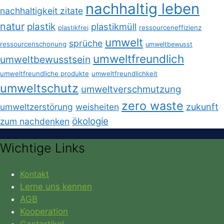
nachhaltig leben
nachhaltigkeit zitate
natur
plastik
plastikmüll
plastikfrei
ressourceneffizienz
umwelt
sprüche
ressourcenschonung
umweltbewusst
umweltfreundlich
umweltbewusstsein
umweltfreundliche produkte
umweltfreundlichkeit
umweltschutz
umweltverschmutzung
zero waste
umweltzerstörung
weisheiten
zukunft
ökologie
zum nachdenken
Wichtige Links
Kontakt
Lerne uns kennen
AGB
Kooperation
Gastartikel