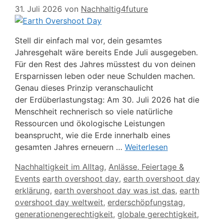
31. Juli 2026
von
Nachhaltig4future
Stell dir einfach mal vor, dein gesamtes
Jahresgehalt wäre bereits Ende Juli ausgegeben.
Für den Rest des Jahres müsstest du von deinen
Ersparnissen leben oder neue Schulden machen.
Genau dieses Prinzip veranschaulicht
der Erdüberlastungstag: Am 30. Juli 2026 hat die
Menschheit rechnerisch so viele natürliche
Ressourcen und ökologische Leistungen
beansprucht, wie die Erde innerhalb eines
gesamten Jahres erneuern …
Weiterlesen
Kategorien
Nachhaltigkeit im Alltag
,
Anlässe, Feiertage &
Schlagwörter
Events
earth overshoot day
,
earth overshoot day
erklärung
,
earth overshoot day was ist das
,
earth
overshoot day weltweit
,
erderschöpfungstag
,
generationengerechtigkeit
,
globale gerechtigkeit
,