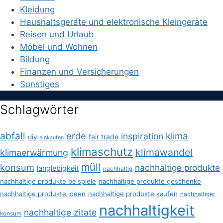
Kleidung
Haushaltsgeräte und elektronische Kleingeräte
Reisen und Urlaub
Möbel und Wohnen
Bildung
Finanzen und Versicherungen
Sonstiges
Schlagwörter
abfall
erde
klima
inspiration
fair trade
diy
einkaufen
klimaschutz
klimawandel
klimaerwärmung
müll
konsum
nachhaltige produkte
langlebigkeit
nachhaltig
nachhaltige produkte beispiele
nachhaltige produkte geschenke
nachhaltige produkte ideen
nachhaltige produkte kaufen
nachhaltiger
nachhaltigkeit
nachhaltige zitate
konsum