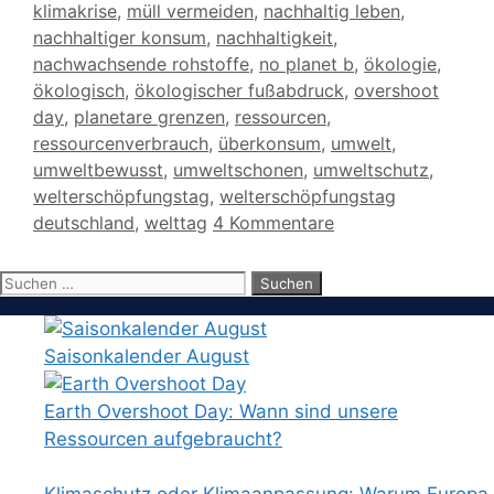
klimakrise
,
müll vermeiden
,
nachhaltig leben
,
nachhaltiger konsum
,
nachhaltigkeit
,
nachwachsende rohstoffe
,
no planet b
,
ökologie
,
ökologisch
,
ökologischer fußabdruck
,
overshoot
day
,
planetare grenzen
,
ressourcen
,
ressourcenverbrauch
,
überkonsum
,
umwelt
,
umweltbewusst
,
umweltschonen
,
umweltschutz
,
welterschöpfungstag
,
welterschöpfungstag
deutschland
,
welttag
4 Kommentare
Suchen
nach:
Saisonkalender August
Earth Overshoot Day: Wann sind unsere
Ressourcen aufgebraucht?
Klimaschutz oder Klimaanpassung: Warum Europa