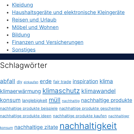
Kleidung
Haushaltsgeräte und elektronische Kleingeräte
Reisen und Urlaub
Möbel und Wohnen
Bildung
Finanzen und Versicherungen
Sonstiges
Schlagwörter
abfall
erde
klima
inspiration
fair trade
diy
einkaufen
klimaschutz
klimawandel
klimaerwärmung
müll
konsum
nachhaltige produkte
langlebigkeit
nachhaltig
nachhaltige produkte beispiele
nachhaltige produkte geschenke
nachhaltige produkte ideen
nachhaltige produkte kaufen
nachhaltiger
nachhaltigkeit
nachhaltige zitate
konsum