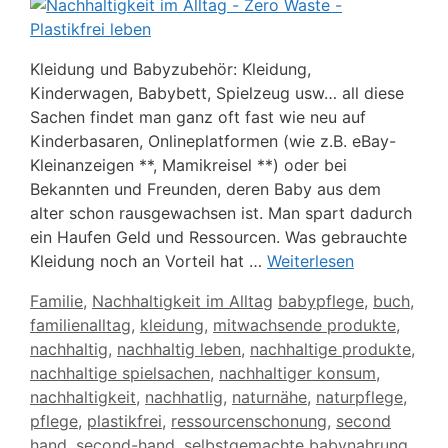
Kleidung und Babyzubehör: Kleidung,
Kinderwagen, Babybett, Spielzeug usw… all diese
Sachen findet man ganz oft fast wie neu auf
Kinderbasaren, Onlineplatformen (wie z.B. eBay-
Kleinanzeigen **, Mamikreisel **) oder bei
Bekannten und Freunden, deren Baby aus dem
alter schon rausgewachsen ist. Man spart dadurch
ein Haufen Geld und Ressourcen. Was gebrauchte
Kleidung noch an Vorteil hat …
Weiterlesen
Kategorien
Schlagwörter
Familie
,
Nachhaltigkeit im Alltag
babypflege
,
buch
,
familienalltag
,
kleidung
,
mitwachsende produkte
,
nachhaltig
,
nachhaltig leben
,
nachhaltige produkte
,
nachhaltige spielsachen
,
nachhaltiger konsum
,
nachhaltigkeit
,
nachhatlig
,
naturnähe
,
naturpflege
,
pflege
,
plastikfrei
,
ressourcenschonung
,
second
hand
,
second-hand
,
selbstgemachte babynahrung
,