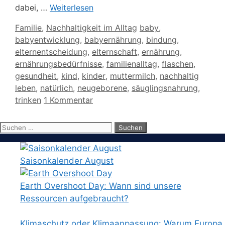
dabei, …
Weiterlesen
Kategorien
Schlagwörter
Familie
,
Nachhaltigkeit im Alltag
baby
,
babyentwicklung
,
babyernährung
,
bindung
,
elternentscheidung
,
elternschaft
,
ernährung
,
ernährungsbedürfnisse
,
familienalltag
,
flaschen
,
gesundheit
,
kind
,
kinder
,
muttermilch
,
nachhaltig
leben
,
natürlich
,
neugeborene
,
säuglingsnahrung
,
trinken
1 Kommentar
Suchen
nach:
Saisonkalender August
Earth Overshoot Day: Wann sind unsere
Ressourcen aufgebraucht?
Klimaschutz oder Klimaanpassung: Warum Europa