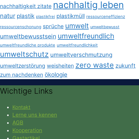
nachhaltig leben
nachhaltigkeit zitate
natur
plastik
plastikmüll
plastikfrei
ressourceneffizienz
umwelt
sprüche
ressourcenschonung
umweltbewusst
umweltfreundlich
umweltbewusstsein
umweltfreundliche produkte
umweltfreundlichkeit
umweltschutz
umweltverschmutzung
zero waste
umweltzerstörung
weisheiten
zukunft
ökologie
zum nachdenken
Wichtige Links
Kontakt
Lerne uns kennen
AGB
Kooperation
Gastartikel