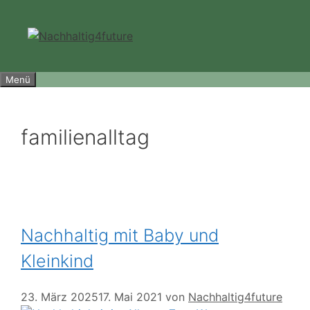
Zum
Inhalt
springen
Menü
familienalltag
Nachhaltig mit Baby und
Kleinkind
23. März 2025
17. Mai 2021
von
Nachhaltig4future