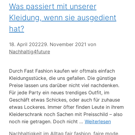
Was passiert mit unserer
Kleidung, wenn sie ausgedient
hat?
18. April 2022
29. November 2021
von
Nachhaltig4future
Durch Fast Fashion kaufen wir oftmals einfach
Kleidungsstücke, die uns gefallen. Die günstige
Preise lassen uns darüber nicht viel nachdenken.
Für jede Party ein neues trendiges Outfit, im
Geschäft etwas Schickes, oder auch für zuhause
etwas Lockeres. Immer öfter finden Leute in ihrem
Kleiderschrank noch Sachen mit Preisschild – also
noch nie getragen. Doch nicht …
Weiterlesen
Kategorien
Schlagwörter
Nachhaltigkeit im Alltag
fair fashion
,
faire mode
,