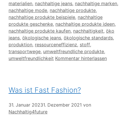
materialien
,
nachhaltige jeans
,
nachhaltige marken
,
nachhaltige mode
,
nachhaltige produkte
,
nachhaltige produkte beispiele
,
nachhaltige
produkte geschenke
,
nachhaltige produkte ideen
,
nachhaltige produkte kaufen
,
nachhaltigkeit
,
öko
jeans
,
ökologische jeans
,
ökologische standards
,
produktion
,
ressourceneffizienz
,
stoff
,
transportwege
,
umweltfreundliche produkte
,
umweltfreundlichkeit
Kommentar hinterlassen
Was ist Fast Fashion?
31. Januar 2023
1. Dezember 2021
von
Nachhaltig4future