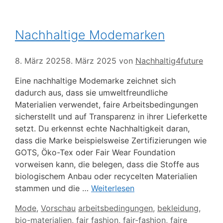
Nachhaltige Modemarken
8. März 2025
8. März 2025
von
Nachhaltig4future
Eine nachhaltige Modemarke zeichnet sich
dadurch aus, dass sie umweltfreundliche
Materialien verwendet, faire Arbeitsbedingungen
sicherstellt und auf Transparenz in ihrer Lieferkette
setzt. Du erkennst echte Nachhaltigkeit daran,
dass die Marke beispielsweise Zertifizierungen wie
GOTS, Öko-Tex oder Fair Wear Foundation
vorweisen kann, die belegen, dass die Stoffe aus
biologischem Anbau oder recycelten Materialien
stammen und die …
Weiterlesen
Kategorien
Schlagwörter
Mode
,
Vorschau
arbeitsbedingungen
,
bekleidung
,
bio-materialien
,
fair fashion
,
fair-fashion
,
faire