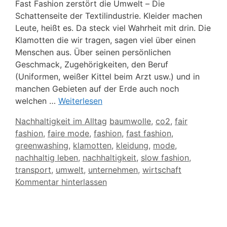
Fast Fashion zerstört die Umwelt – Die
Schattenseite der Textilindustrie. Kleider machen
Leute, heißt es. Da steck viel Wahrheit mit drin. Die
Klamotten die wir tragen, sagen viel über einen
Menschen aus. Über seinen persönlichen
Geschmack, Zugehörigkeiten, den Beruf
(Uniformen, weißer Kittel beim Arzt usw.) und in
manchen Gebieten auf der Erde auch noch
welchen …
Weiterlesen
Kategorien
Schlagwörter
Nachhaltigkeit im Alltag
baumwolle
,
co2
,
fair
fashion
,
faire mode
,
fashion
,
fast fashion
,
greenwashing
,
klamotten
,
kleidung
,
mode
,
nachhaltig leben
,
nachhaltigkeit
,
slow fashion
,
transport
,
umwelt
,
unternehmen
,
wirtschaft
Kommentar hinterlassen