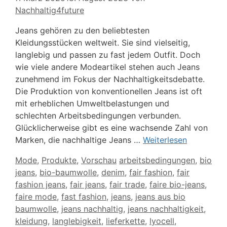
Nachhaltig4future
Jeans gehören zu den beliebtesten
Kleidungsstücken weltweit. Sie sind vielseitig,
langlebig und passen zu fast jedem Outfit. Doch
wie viele andere Modeartikel stehen auch Jeans
zunehmend im Fokus der Nachhaltigkeitsdebatte.
Die Produktion von konventionellen Jeans ist oft
mit erheblichen Umweltbelastungen und
schlechten Arbeitsbedingungen verbunden.
Glücklicherweise gibt es eine wachsende Zahl von
Marken, die nachhaltige Jeans …
Weiterlesen
Kategorien
Schlagwörter
Mode
,
Produkte
,
Vorschau
arbeitsbedingungen
,
bio
jeans
,
bio-baumwolle
,
denim
,
fair fashion
,
fair
fashion jeans
,
fair jeans
,
fair trade
,
faire bio-jeans
,
faire mode
,
fast fashion
,
jeans
,
jeans aus bio
baumwolle
,
jeans nachhaltig
,
jeans nachhaltigkeit
,
kleidung
,
langlebigkeit
,
lieferkette
,
lyocell
,