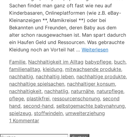
Sachen findet man ganz oft fast wie neu auf
Kinderbasaren, Onlineplatformen (wie z.B. eBay-
Kleinanzeigen **, Mamikreisel **) oder bei
Bekannten und Freunden, deren Baby aus dem
alter schon rausgewachsen ist. Man spart dadurch
ein Haufen Geld und Ressourcen. Was gebrauchte
Kleidung noch an Vorteil hat …
Weiterlesen
Kategorien
Schlagwörter
Familie
,
Nachhaltigkeit im Alltag
babypflege
,
buch
,
familienalltag
,
kleidung
,
mitwachsende produkte
,
nachhaltig
,
nachhaltig leben
,
nachhaltige produkte
,
nachhaltige spielsachen
,
nachhaltiger konsum
,
nachhaltigkeit
,
nachhatlig
,
naturnähe
,
naturpflege
,
pflege
,
plastikfrei
,
ressourcenschonung
,
second
hand
,
second-hand
,
selbstgemachte babynahrung
,
spielzeug
,
stoffwindeln
,
umwelterziehung
1 Kommentar
Suchen