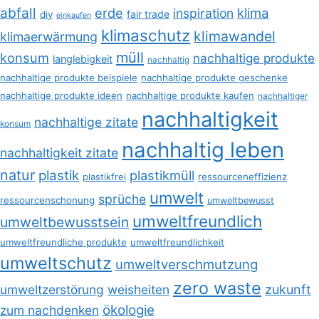
abfall
erde
klima
inspiration
fair trade
diy
einkaufen
klimaschutz
klimawandel
klimaerwärmung
müll
konsum
nachhaltige produkte
langlebigkeit
nachhaltig
nachhaltige produkte beispiele
nachhaltige produkte geschenke
nachhaltige produkte ideen
nachhaltige produkte kaufen
nachhaltiger
nachhaltigkeit
nachhaltige zitate
konsum
nachhaltig leben
nachhaltigkeit zitate
natur
plastik
plastikmüll
plastikfrei
ressourceneffizienz
umwelt
sprüche
ressourcenschonung
umweltbewusst
umweltfreundlich
umweltbewusstsein
umweltfreundliche produkte
umweltfreundlichkeit
umweltschutz
umweltverschmutzung
zero waste
umweltzerstörung
weisheiten
zukunft
ökologie
zum nachdenken