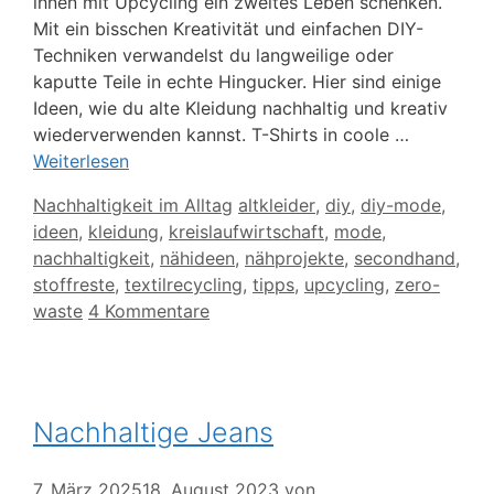
ihnen mit Upcycling ein zweites Leben schenken.
Mit ein bisschen Kreativität und einfachen DIY-
Techniken verwandelst du langweilige oder
kaputte Teile in echte Hingucker. Hier sind einige
Ideen, wie du alte Kleidung nachhaltig und kreativ
wiederverwenden kannst. T-Shirts in coole …
Weiterlesen
Kategorien
Schlagwörter
Nachhaltigkeit im Alltag
altkleider
,
diy
,
diy-mode
,
ideen
,
kleidung
,
kreislaufwirtschaft
,
mode
,
nachhaltigkeit
,
nähideen
,
nähprojekte
,
secondhand
,
stoffreste
,
textilrecycling
,
tipps
,
upcycling
,
zero-
waste
4 Kommentare
Nachhaltige Jeans
7. März 2025
18. August 2023
von