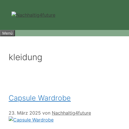
Zum
Inhalt
springen
Menü
kleidung
Capsule Wardrobe
23. März 2025
von
Nachhaltig4future