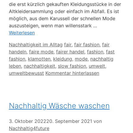
die erst kürzlich gekauften Kleidungsstücke in der
Altkleidersammlung oder einfach im Abfall. Es ist
möglich, aus dem Karussell der schnellen Mode
auszusteigen, wenn man willensstark …
Weiterlesen
Kategorien
Schlagwörter
Nachhaltigkeit im Alltag
fair
,
fair fashion
,
fair
handeln
,
faire mode
,
fairer handel
,
fashion
,
fast
fashion
,
klamotten
,
kleidung
,
mode
,
nachhaltig
leben
,
nachhaltigkeit
,
slow fashion
,
umwelt
,
umweltbewusst
Kommentar hinterlassen
Nachhaltig Wäsche waschen
3. Oktober 2022
20. September 2021
von
Nachhaltig4future