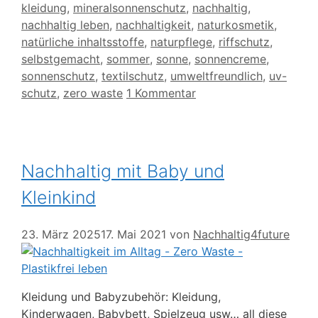
kleidung
,
mineralsonnenschutz
,
nachhaltig
,
nachhaltig leben
,
nachhaltigkeit
,
naturkosmetik
,
natürliche inhaltsstoffe
,
naturpflege
,
riffschutz
,
selbstgemacht
,
sommer
,
sonne
,
sonnencreme
,
sonnenschutz
,
textilschutz
,
umweltfreundlich
,
uv-
schutz
,
zero waste
1 Kommentar
Nachhaltig mit Baby und
Kleinkind
23. März 2025
17. Mai 2021
von
Nachhaltig4future
Kleidung und Babyzubehör: Kleidung,
Kinderwagen, Babybett, Spielzeug usw… all diese