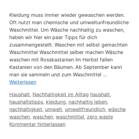
Kleidung muss immer wieder gewaschen werden.
Oft nutzt man chemische und umweltunfreundliche
Waschmittel. Um Wäsche nachhaltig zu waschen,
haben wir hier ein paar Tipps für dich
zusammengestellt. Waschen mit selbst gemachten
Waschmittel Waschmittel selber machen Wäsche
waschen mit Rosskastanien Im Herbst fallen
Kastanien von den Bäumen. Ab September kann
man sie sammeln und zum Waschmittel …
Weiterlesen
Kategorien
Schlagwörter
Haushalt
,
Nachhaltigkeit im Alltag
haushalt
,
haushaltstipps
,
kleidung
,
nachhaltig leben
,
nachhaltigkeit
,
umwelt
,
umweltfreundlich
,
wäsche
waschen
,
waschen
,
waschmittel
,
zero waste
Kommentar hinterlassen