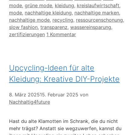
mode
,
grüne mode
,
kleidung
,
kreislaufwirtschaft
,
mode
,
nachhaltige kleidung
,
nachhaltige marken
,
nachhaltige mode
,
recycling
,
ressourcenschonung
,
slow fashion
,
transparenz
,
wassereinsparung
,
zertifizierungen
1 Kommentar
Upcycling-Ideen für alte
Kleidung: Kreative DIY-Projekte
8. März 2025
15. Februar 2025
von
Nachhaltig4future
Hast du alte Klamotten im Schrank, die du nicht
mehr trägst? Anstatt sie wegzuwerfen, kannst du