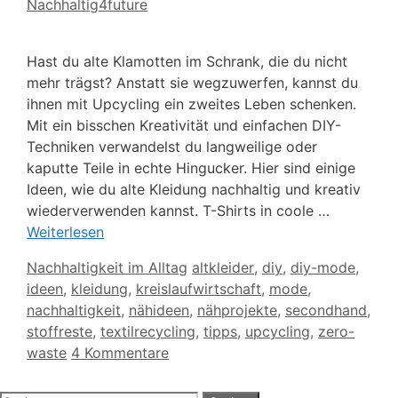
Nachhaltig4future
Hast du alte Klamotten im Schrank, die du nicht
mehr trägst? Anstatt sie wegzuwerfen, kannst du
ihnen mit Upcycling ein zweites Leben schenken.
Mit ein bisschen Kreativität und einfachen DIY-
Techniken verwandelst du langweilige oder
kaputte Teile in echte Hingucker. Hier sind einige
Ideen, wie du alte Kleidung nachhaltig und kreativ
wiederverwenden kannst. T-Shirts in coole …
Weiterlesen
Kategorien
Schlagwörter
Nachhaltigkeit im Alltag
altkleider
,
diy
,
diy-mode
,
ideen
,
kleidung
,
kreislaufwirtschaft
,
mode
,
nachhaltigkeit
,
nähideen
,
nähprojekte
,
secondhand
,
stoffreste
,
textilrecycling
,
tipps
,
upcycling
,
zero-
waste
4 Kommentare