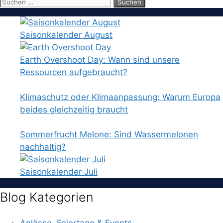
Suchen
nach:
Saisonkalender August
Earth Overshoot Day: Wann sind unsere
Ressourcen aufgebraucht?
Klimaschutz oder Klimaanpassung: Warum Europa
beides gleichzeitig braucht
Sommerfrucht Melone: Sind Wassermelonen
nachhaltig?
Saisonkalender Juli
Blog Kategorien