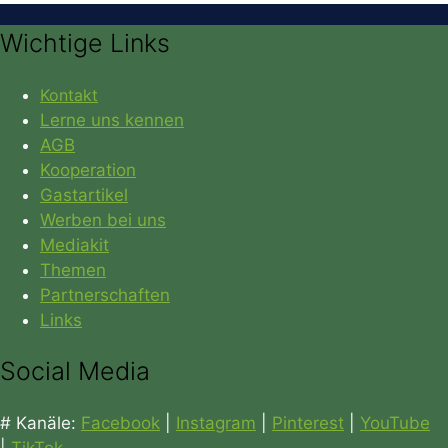
Wichtige Links
Kontakt
Lerne uns kennen
AGB
Kooperation
Gastartikel
Werben bei uns
Mediakit
Themen
Partnerschaften
Links
Social Media
# Kanäle:
Facebook
|
Instagram
|
Pinterest
|
YouTube