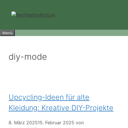
Zum
Inhalt
springen
Menü
diy-mode
Upcycling-Ideen für alte
Kleidung: Kreative DIY-Projekte
8. März 2025
15. Februar 2025
von