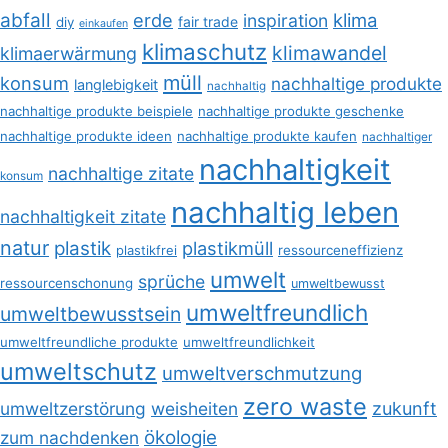
abfall
erde
klima
inspiration
fair trade
diy
einkaufen
klimaschutz
klimawandel
klimaerwärmung
müll
konsum
nachhaltige produkte
langlebigkeit
nachhaltig
nachhaltige produkte beispiele
nachhaltige produkte geschenke
nachhaltige produkte ideen
nachhaltige produkte kaufen
nachhaltiger
nachhaltigkeit
nachhaltige zitate
konsum
nachhaltig leben
nachhaltigkeit zitate
natur
plastik
plastikmüll
plastikfrei
ressourceneffizienz
umwelt
sprüche
ressourcenschonung
umweltbewusst
umweltfreundlich
umweltbewusstsein
umweltfreundliche produkte
umweltfreundlichkeit
umweltschutz
umweltverschmutzung
zero waste
umweltzerstörung
weisheiten
zukunft
ökologie
zum nachdenken