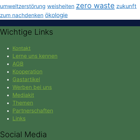
zero waste
umweltzerstörung
weisheiten
zukunft
ökologie
zum nachdenken
Wichtige Links
Kontakt
Lerne uns kennen
AGB
Kooperation
Gastartikel
Werben bei uns
Mediakit
Themen
Partnerschaften
Links
Social Media