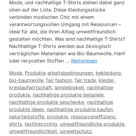
Mode, und nachhaltige T-Shirts stehen dabei ganz
oben auf der Liste. Diese Kleidungsstücke
verbinden modischen Chic mit einem
verantwortungsvollen Umgang mit Ressourcen –
ideal für alle, die ihren Alltag umweltfreundlich
gestalten möchten. Was sind nachhaltige T-Shirts?
Nachhaltige T-Shirts werden aus ökologisch
verträglichen Materialien wie Bio-Baumwolle, Hanf
oder recycelten Stoffen …
Weiterlesen
Kategorien
Schlagwörter
Mode
,
Produkte
arbeitsbedingungen
,
bekleidung
,
bio-baumwolle
,
fair fashion
,
fair trade
,
kleider
,
kreislaufwirtschaft
,
langlebigkeit
,
nachhaltige
produkte
,
nachhaltige produkte beispiele
,
nachhaltige produkte geschenke
,
nachhaltige
produkte ideen
,
nachhaltige produkte kaufen
,
naturfarbstoffe
,
produkte
,
ressourceneffizienz
,
shirts
,
textilrecycling
,
umweltfreundliche produkte
,
umweltfreundlichkeit
,
umweltschutz
,