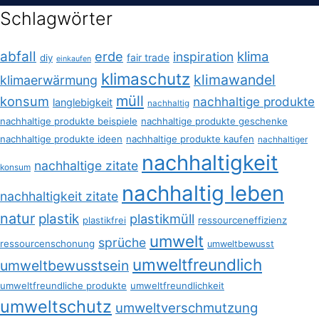
Schlagwörter
abfall
erde
klima
inspiration
fair trade
diy
einkaufen
klimaschutz
klimawandel
klimaerwärmung
müll
konsum
nachhaltige produkte
langlebigkeit
nachhaltig
nachhaltige produkte beispiele
nachhaltige produkte geschenke
nachhaltige produkte ideen
nachhaltige produkte kaufen
nachhaltiger
nachhaltigkeit
nachhaltige zitate
konsum
nachhaltig leben
nachhaltigkeit zitate
natur
plastik
plastikmüll
plastikfrei
ressourceneffizienz
umwelt
sprüche
ressourcenschonung
umweltbewusst
umweltfreundlich
umweltbewusstsein
umweltfreundliche produkte
umweltfreundlichkeit
umweltschutz
umweltverschmutzung