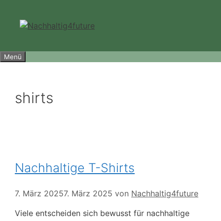
Zum
Inhalt
springen
Menü
shirts
Nachhaltige T-Shirts
7. März 2025
7. März 2025
von
Nachhaltig4future
Viele entscheiden sich bewusst für nachhaltige