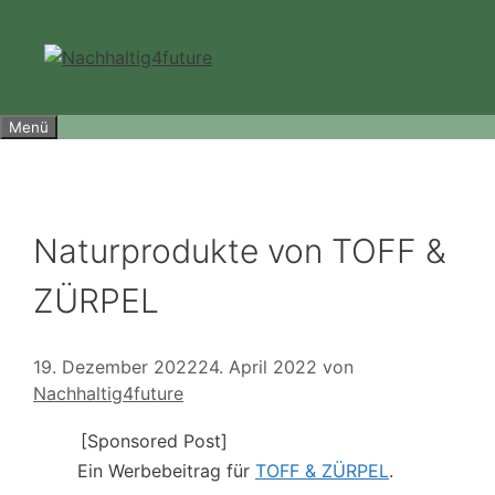
Zum
Inhalt
springen
Menü
Naturprodukte von TOFF &
ZÜRPEL
19. Dezember 2022
24. April 2022
von
Nachhaltig4future
[Sponsored Post]
Ein Werbebeitrag für
TOFF & ZÜRPEL
.