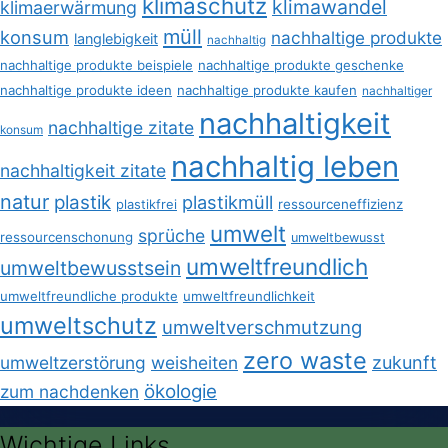
klimaschutz
klimawandel
klimaerwärmung
müll
konsum
nachhaltige produkte
langlebigkeit
nachhaltig
nachhaltige produkte beispiele
nachhaltige produkte geschenke
nachhaltige produkte ideen
nachhaltige produkte kaufen
nachhaltiger
nachhaltigkeit
nachhaltige zitate
konsum
nachhaltig leben
nachhaltigkeit zitate
natur
plastik
plastikmüll
plastikfrei
ressourceneffizienz
umwelt
sprüche
ressourcenschonung
umweltbewusst
umweltfreundlich
umweltbewusstsein
umweltfreundliche produkte
umweltfreundlichkeit
umweltschutz
umweltverschmutzung
zero waste
umweltzerstörung
weisheiten
zukunft
ökologie
zum nachdenken
Wichtige Links