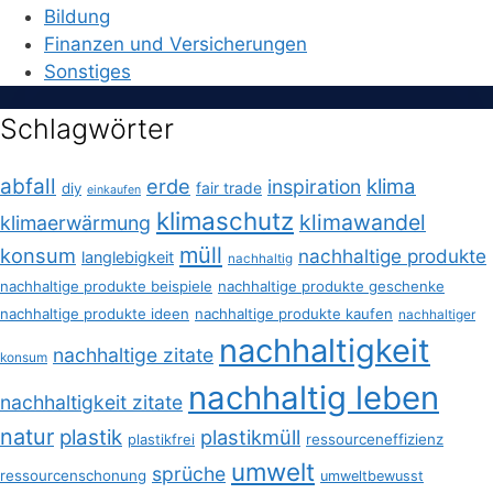
Bildung
Finanzen und Versicherungen
Sonstiges
Schlagwörter
abfall
erde
klima
inspiration
fair trade
diy
einkaufen
klimaschutz
klimawandel
klimaerwärmung
müll
konsum
nachhaltige produkte
langlebigkeit
nachhaltig
nachhaltige produkte beispiele
nachhaltige produkte geschenke
nachhaltige produkte ideen
nachhaltige produkte kaufen
nachhaltiger
nachhaltigkeit
nachhaltige zitate
konsum
nachhaltig leben
nachhaltigkeit zitate
natur
plastik
plastikmüll
plastikfrei
ressourceneffizienz
umwelt
sprüche
ressourcenschonung
umweltbewusst