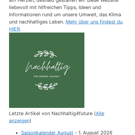
am Herzen, deshalb gestalten wir diese Website
liebevoll mit hilfreichen Tipps, Ideen und
Informationen rund um unsere Umwelt, das Klima
und nachhaltiges Leben.
Mehr über uns findest du
HIER
.
Letzte Artikel von Nachhaltig4future
(
Alle
anzeigen
)
Saisonkalender August
- 1. August 2026