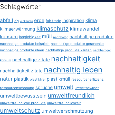
Schlagwörter
abfall
erde
klima
inspiration
fair trade
diy
einkaufen
klimaschutz
klimawandel
klimaerwärmung
müll
konsum
nachhaltige produkte
langlebigkeit
nachhaltig
nachhaltige produkte beispiele
nachhaltige produkte geschenke
nachhaltige produkte ideen
nachhaltige produkte kaufen
nachhaltiger
nachhaltigkeit
nachhaltige zitate
konsum
nachhaltig leben
nachhaltigkeit zitate
natur
plastik
plastikmüll
plastikfrei
ressourceneffizienz
umwelt
sprüche
ressourcenschonung
umweltbewusst
umweltfreundlich
umweltbewusstsein
umweltfreundliche produkte
umweltfreundlichkeit
umweltschutz
umweltverschmutzung