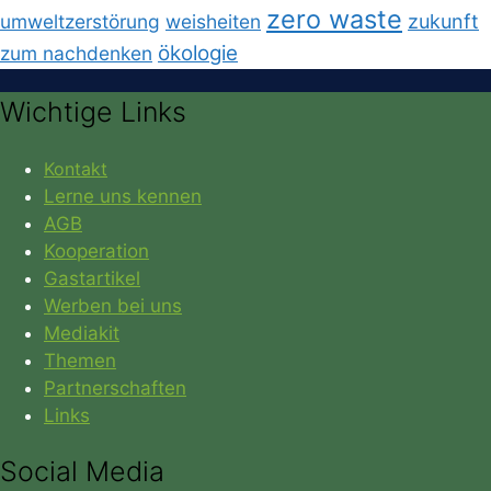
zero waste
umweltzerstörung
weisheiten
zukunft
ökologie
zum nachdenken
Wichtige Links
Kontakt
Lerne uns kennen
AGB
Kooperation
Gastartikel
Werben bei uns
Mediakit
Themen
Partnerschaften
Links
Social Media