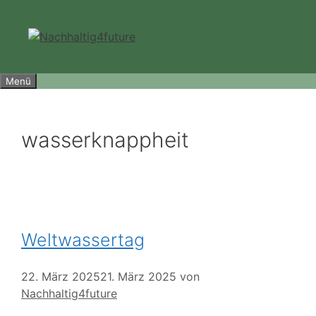
Zum
Inhalt
springen
Menü
wasserknappheit
Weltwassertag
22. März 2025
21. März 2025
von
Nachhaltig4future