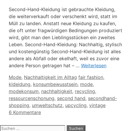
Second-Hand-Kleidung ist gebrauchte Kleidung,
die weiterverkauft oder verschenkt wird, statt im
Müll zu landen. Anstatt neue Kleidung zu kaufen,
die oft unter fragwürdigen Bedingungen produziert
wird, gibt man den Lieblingsstücken ein zweites
Leben. Second-Hand-Kleidung: Nachhaltig, stylisch
und kostengünstig Second-Hand-Kleidung ist alles
andere als Abfall oder ekelhaft, weil es zuvor eine
andere Person getragen hat – …
Weiterlesen
Kategorien
Schlagwörter
Mode
,
Nachhaltigkeit im Alltag
fair fashion
,
kldeidung
,
konsumbewusstsein
,
mode
,
modekonsum
,
nachhaltigkeit
,
recycling
,
ressourcenschonung
,
second hand
,
secondhand-
shopping
,
umweltschutz
,
upcycling
,
vintage
6 Kommentare
Suchen