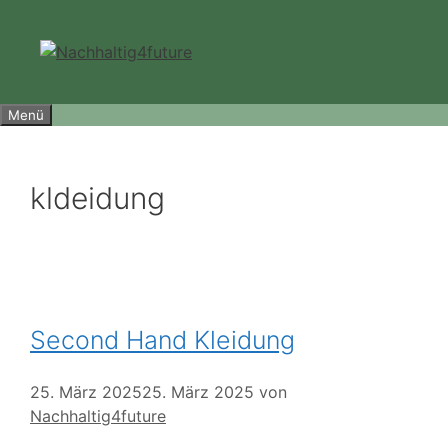
Zum
Inhalt
springen
Menü
kldeidung
Second Hand Kleidung
25. März 2025
25. März 2025
von
Nachhaltig4future