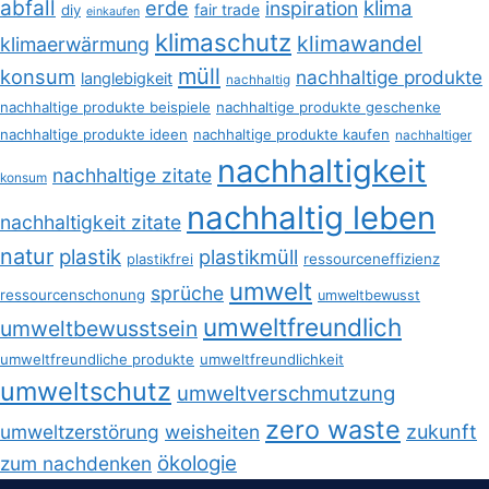
abfall
erde
klima
inspiration
fair trade
diy
einkaufen
klimaschutz
klimawandel
klimaerwärmung
müll
konsum
nachhaltige produkte
langlebigkeit
nachhaltig
nachhaltige produkte beispiele
nachhaltige produkte geschenke
nachhaltige produkte ideen
nachhaltige produkte kaufen
nachhaltiger
nachhaltigkeit
nachhaltige zitate
konsum
nachhaltig leben
nachhaltigkeit zitate
natur
plastik
plastikmüll
plastikfrei
ressourceneffizienz
umwelt
sprüche
ressourcenschonung
umweltbewusst
umweltfreundlich
umweltbewusstsein
umweltfreundliche produkte
umweltfreundlichkeit
umweltschutz
umweltverschmutzung
zero waste
umweltzerstörung
weisheiten
zukunft
ökologie
zum nachdenken