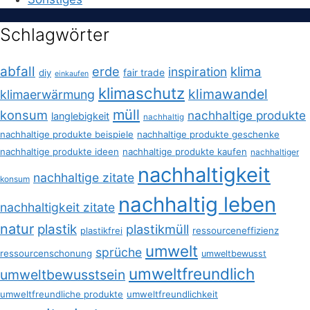
Schlagwörter
abfall
erde
klima
inspiration
fair trade
diy
einkaufen
klimaschutz
klimawandel
klimaerwärmung
müll
konsum
nachhaltige produkte
langlebigkeit
nachhaltig
nachhaltige produkte beispiele
nachhaltige produkte geschenke
nachhaltige produkte ideen
nachhaltige produkte kaufen
nachhaltiger
nachhaltigkeit
nachhaltige zitate
konsum
nachhaltig leben
nachhaltigkeit zitate
natur
plastik
plastikmüll
plastikfrei
ressourceneffizienz
umwelt
sprüche
ressourcenschonung
umweltbewusst
umweltfreundlich
umweltbewusstsein
umweltfreundliche produkte
umweltfreundlichkeit