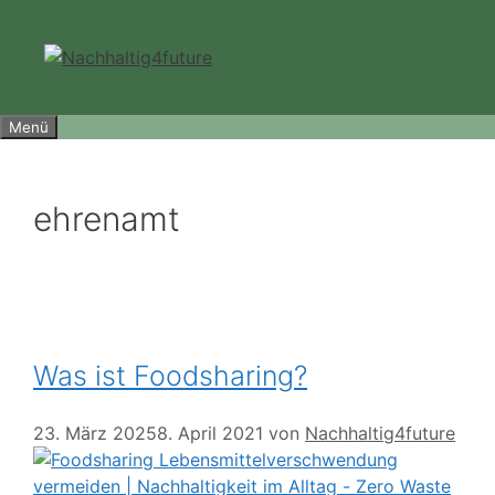
Zum
Inhalt
springen
Menü
ehrenamt
Was ist Foodsharing?
23. März 2025
8. April 2021
von
Nachhaltig4future