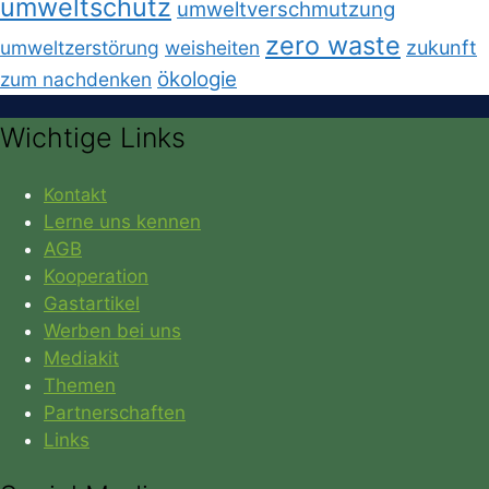
umweltschutz
umweltverschmutzung
zero waste
umweltzerstörung
weisheiten
zukunft
ökologie
zum nachdenken
Wichtige Links
Kontakt
Lerne uns kennen
AGB
Kooperation
Gastartikel
Werben bei uns
Mediakit
Themen
Partnerschaften
Links