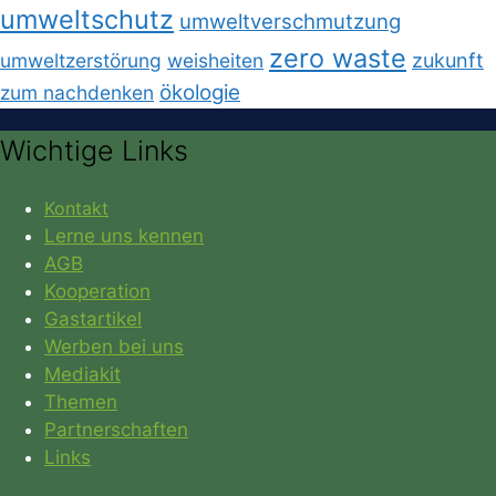
umweltschutz
umweltverschmutzung
zero waste
umweltzerstörung
weisheiten
zukunft
ökologie
zum nachdenken
Wichtige Links
Kontakt
Lerne uns kennen
AGB
Kooperation
Gastartikel
Werben bei uns
Mediakit
Themen
Partnerschaften
Links