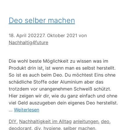
Deo selber machen
18. April 2022
27. Oktober 2021
von
Nachhaltig4future
Die wohl beste Möglichkeit zu wissen was im
Produkt drin ist, ist wenn man es selbst herstellt.
So ist es auch beim Deo. Du möchtest Eins ohne
schädliche Stoffe oder Aluminium aber das
trotzdem vor unangenehmen Schweiß schützt.
Hier zeigen wir dir, wie du ganz einfach und ohne
viel Geld auszugeben dein eigenes Deo herstellst.
…
Weiterlesen
Kategorien
Schlagwörter
DIY
,
Nachhaltigkeit im Alltag
anleitungen
,
deo
,
deodorant
,
diy
,
hygiene
,
selber machen
,