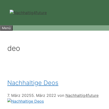
Zum
Inhalt
springen
Menü
deo
Nachhaltige Deos
7. März 2025
5. März 2022
von
Nachhaltig4future