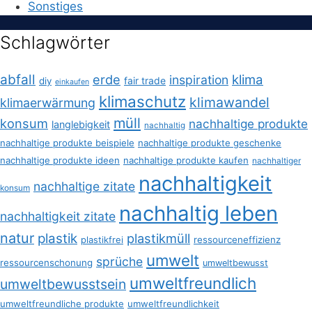
Sonstiges
Schlagwörter
abfall
erde
klima
inspiration
fair trade
diy
einkaufen
klimaschutz
klimawandel
klimaerwärmung
müll
konsum
nachhaltige produkte
langlebigkeit
nachhaltig
nachhaltige produkte beispiele
nachhaltige produkte geschenke
nachhaltige produkte ideen
nachhaltige produkte kaufen
nachhaltiger
nachhaltigkeit
nachhaltige zitate
konsum
nachhaltig leben
nachhaltigkeit zitate
natur
plastik
plastikmüll
plastikfrei
ressourceneffizienz
umwelt
sprüche
ressourcenschonung
umweltbewusst
umweltfreundlich
umweltbewusstsein
umweltfreundliche produkte
umweltfreundlichkeit