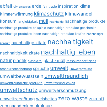
abfall
erde
klima
inspiration
fair trade
diy
einkaufen
klimaschutz
klimawandel
klimaerwärmung
müll
konsum
nachhaltige produkte
langlebigkeit
nachhaltig
nachhaltige produkte beispiele
nachhaltige produkte geschenke
nachhaltige produkte ideen
nachhaltige produkte kaufen
nachhaltiger
nachhaltigkeit
nachhaltige zitate
konsum
nachhaltig leben
nachhaltigkeit zitate
natur
plastik
plastikmüll
plastikfrei
ressourceneffizienz
umwelt
sprüche
ressourcenschonung
umweltbewusst
umweltfreundlich
umweltbewusstsein
umweltfreundliche produkte
umweltfreundlichkeit
umweltschutz
umweltverschmutzung
zero waste
umweltzerstörung
weisheiten
zukunft
ökologie
zum nachdenken