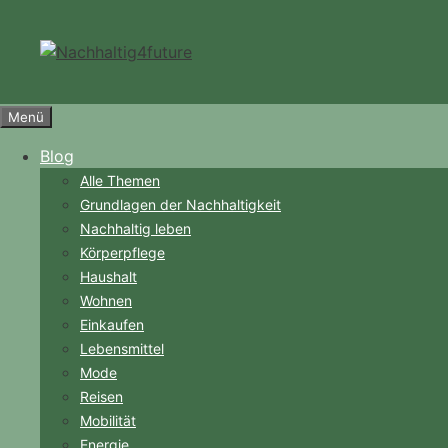
Zum
Inhalt
springen
Menü
Blog
Alle Themen
Grundlagen der Nachhaltigkeit
Nachhaltig leben
Körperpflege
Haushalt
Wohnen
Einkaufen
Lebensmittel
Mode
Reisen
Mobilität
Energie