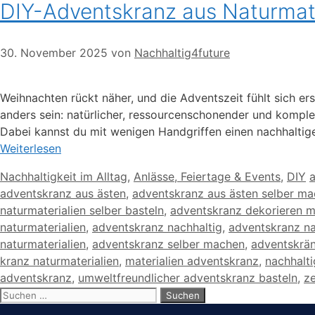
DIY-Adventskranz aus Naturmate
30. November 2025
von
Nachhaltig4future
Weihnachten rückt näher, und die Adventszeit fühlt sich er
anders sein: natürlicher, ressourcenschonender und komplett
Dabei kannst du mit wenigen Handgriffen einen nachhaltigen
Weiterlesen
Kategorien
S
Nachhaltigkeit im Alltag
,
Anlässe, Feiertage & Events
,
DIY
a
adventskranz aus ästen
,
adventskranz aus ästen selber m
naturmaterialien selber basteln
,
adventskranz dekorieren mi
naturmaterialien
,
adventskranz nachhaltig
,
adventskranz na
naturmaterialien
,
adventskranz selber machen
,
adventskrän
kranz naturmaterialien
,
materialien adventskranz
,
nachhalt
adventskranz
,
umweltfreundlicher adventskranz basteln
,
z
Suchen
nach: