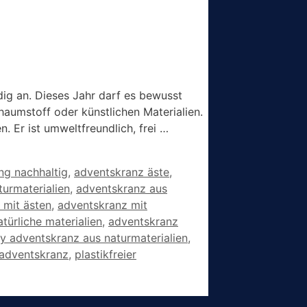
dig an. Dieses Jahr darf es bewusst
haumstoff oder künstlichen Materialien.
. Er ist umweltfreundlich, frei …
ng nachhaltig
,
adventskranz äste
,
urmaterialien
,
adventskranz aus
 mit ästen
,
adventskranz mit
türliche materialien
,
adventskranz
iy adventskranz aus naturmaterialien
,
 adventskranz
,
plastikfreier