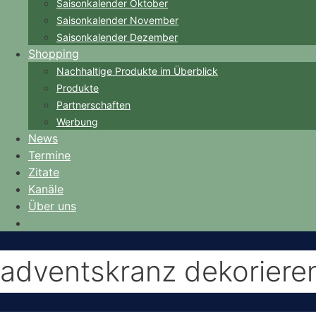
Saisonkalender Oktober
Saisonkalender November
Saisonkalender Dezember
Shopping
Nachhaltige Produkte im Überblick
Produkte
Partnerschaften
Werbung
News
Termine
Zitate
Kanäle
Über uns
adventskranz dekorieren