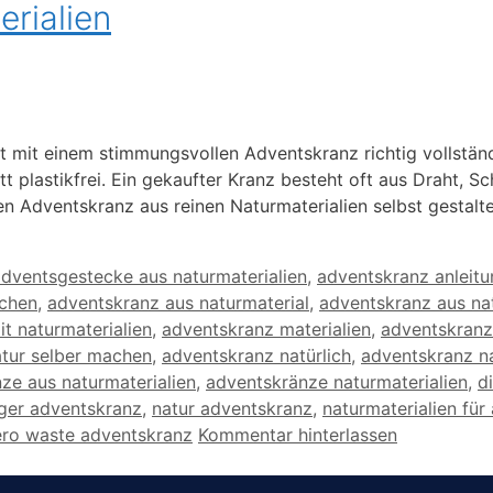
rialien
st mit einem stimmungsvollen Adventskranz richtig vollstän
 plastikfrei. Ein gekaufter Kranz besteht oft aus Draht, Sc
 Adventskranz aus reinen Naturmaterialien selbst gestalten
chlagwörter
dventsgestecke aus naturmaterialien
,
adventskranz anleitu
achen
,
adventskranz aus naturmaterial
,
adventskranz aus nat
t naturmaterialien
,
adventskranz materialien
,
adventskranz
tur selber machen
,
adventskranz natürlich
,
adventskranz na
ze aus naturmaterialien
,
adventskränze naturmaterialien
,
d
iger adventskranz
,
natur adventskranz
,
naturmaterialien für
ero waste adventskranz
Kommentar hinterlassen