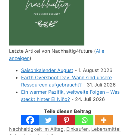
Letzte Artikel von Nachhaltig4future
(
Alle
anzeigen
)
Saisonkalender August
- 1. August 2026
Earth Overshoot Day: Wann sind unsere
Ressourcen aufgebraucht?
- 31. Juli 2026
Ein warmer Pazifik, weltweite Folgen – Was
steckt hinter El Niño?
- 24. Juli 2026
Teile diesen Beitrag
Kategorien
Nachhaltigkeit im Alltag
,
Einkaufen
,
Lebensmittel