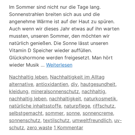
Im Sommer sind nicht nur die Tage lang.
Sonnenstrahlen breiten sich aus und die
angenehme Wärme ist auf der Haut zu spüren.
Auch wenn wir dieses Jahr etwas auf ihn warten
mussten, unseren Sommer, den möchten wir
natürlich genießen. Die Sonne lässt unseren
Vitamin D Speicher wieder auffüllen.
Glückshormone werden freigesetzt. Man hört
wieder Musik …
Weiterlesen
Kategorien
Nachhaltig leben
,
Nachhaltigkeit im Alltag
Schlagwörter
alternative
,
antioxidantien
,
diy
,
hautgesundheit
,
kleidung
,
mineralsonnenschutz
,
nachhaltig
,
nachhaltig leben
,
nachhaltigkeit
,
naturkosmetik
,
natürliche inhaltsstoffe
,
naturpflege
,
riffschutz
,
selbstgemacht
,
sommer
,
sonne
,
sonnencreme
,
sonnenschutz
,
textilschutz
,
umweltfreundlich
,
uv-
schutz
,
zero waste
1 Kommentar