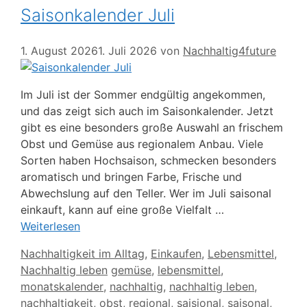
Saisonkalender Juli
1. August 2026
1. Juli 2026
von
Nachhaltig4future
Im Juli ist der Sommer endgültig angekommen,
und das zeigt sich auch im Saisonkalender. Jetzt
gibt es eine besonders große Auswahl an frischem
Obst und Gemüse aus regionalem Anbau. Viele
Sorten haben Hochsaison, schmecken besonders
aromatisch und bringen Farbe, Frische und
Abwechslung auf den Teller. Wer im Juli saisonal
einkauft, kann auf eine große Vielfalt …
Weiterlesen
Kategorien
Nachhaltigkeit im Alltag
,
Einkaufen
,
Lebensmittel
,
Schlagwörter
Nachhaltig leben
gemüse
,
lebensmittel
,
monatskalender
,
nachhaltig
,
nachhaltig leben
,
nachhaltigkeit
,
obst
,
regional
,
saisional
,
saisonal
,