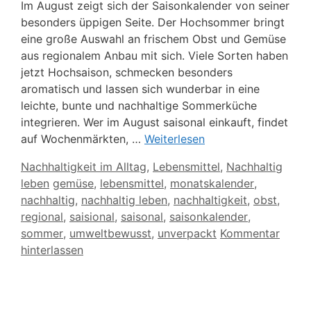
Im August zeigt sich der Saisonkalender von seiner
besonders üppigen Seite. Der Hochsommer bringt
eine große Auswahl an frischem Obst und Gemüse
aus regionalem Anbau mit sich. Viele Sorten haben
jetzt Hochsaison, schmecken besonders
aromatisch und lassen sich wunderbar in eine
leichte, bunte und nachhaltige Sommerküche
integrieren. Wer im August saisonal einkauft, findet
auf Wochenmärkten, …
Weiterlesen
Kategorien
Nachhaltigkeit im Alltag
,
Lebensmittel
,
Nachhaltig
Schlagwörter
leben
gemüse
,
lebensmittel
,
monatskalender
,
nachhaltig
,
nachhaltig leben
,
nachhaltigkeit
,
obst
,
regional
,
saisional
,
saisonal
,
saisonkalender
,
sommer
,
umweltbewusst
,
unverpackt
Kommentar
hinterlassen