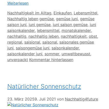
Weiterlesen
Kategorien
Nachhaltigkeit im Alltag
,
Einkaufen
,
Lebensmittel
,
Schlagwörter
Nachhaltig leben
gemüse
,
gemüse juni
,
gemüse
saison juni
,
juni gemüse
,
juni saison gemüse
,
juni
saisonkalender
,
lebensmittel
,
monatskalender
,
nachhaltig
,
nachhaltig leben
,
nachhaltigkeit
,
obst
,
regional
,
saisional
,
saisonal
,
saisonales gemüse
juni
,
saisongemüse juni
,
saisonkalender
,
saisonkalender juni
,
sommer
,
umweltbewusst
,
unverpackt
Kommentar hinterlassen
Natürlicher Sonnenschutz
23. März 2025
9. Juli 2021
von
Nachhaltig4future