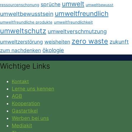
umwelt
sprüche
ressourcenschonung
umweltbewusst
umweltfreundlich
umweltbewusstsein
umweltfreundliche produkte
umweltfreundlichkeit
umweltschutz
umweltverschmutzung
zero waste
umweltzerstörung
weisheiten
zukunft
ökologie
zum nachdenken
Wichtige Links
Kontakt
Lerne uns kennen
AGB
Kooperation
Gastartikel
Werben bei uns
Mediakit