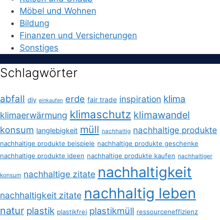
Möbel und Wohnen
Bildung
Finanzen und Versicherungen
Sonstiges
Schlagwörter
abfall
erde
klima
inspiration
fair trade
diy
einkaufen
klimaschutz
klimawandel
klimaerwärmung
müll
konsum
nachhaltige produkte
langlebigkeit
nachhaltig
nachhaltige produkte beispiele
nachhaltige produkte geschenke
nachhaltige produkte ideen
nachhaltige produkte kaufen
nachhaltiger
nachhaltigkeit
nachhaltige zitate
konsum
nachhaltig leben
nachhaltigkeit zitate
natur
plastik
plastikmüll
plastikfrei
ressourceneffizienz