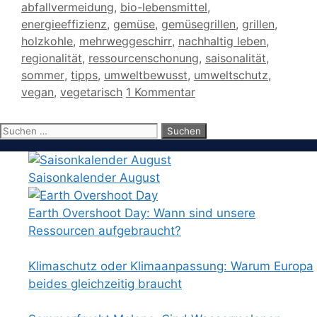
Schlagwörter
abfallvermeidung
,
bio-lebensmittel
,
energieeffizienz
,
gemüse
,
gemüsegrillen
,
grillen
,
holzkohle
,
mehrweggeschirr
,
nachhaltig leben
,
regionalität
,
ressourcenschonung
,
saisonalität
,
sommer
,
tipps
,
umweltbewusst
,
umweltschutz
,
vegan
,
vegetarisch
1 Kommentar
Suchen
nach:
Saisonkalender August
Earth Overshoot Day: Wann sind unsere
Ressourcen aufgebraucht?
Klimaschutz oder Klimaanpassung: Warum Europa
beides gleichzeitig braucht