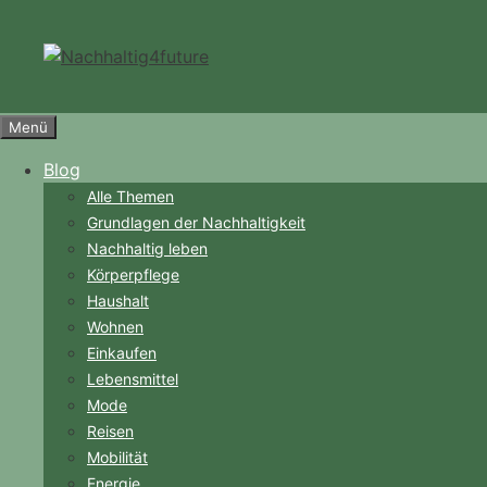
Zum
Inhalt
springen
Menü
Blog
Alle Themen
Grundlagen der Nachhaltigkeit
Nachhaltig leben
Körperpflege
Haushalt
Wohnen
Einkaufen
Lebensmittel
Mode
Reisen
Mobilität
Energie