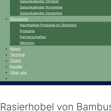
Saisonkalender Oktober
Saisonkalender November
Saisonkalender Dezember
Shopping
Nachhaltige Produkte im Überblick
Produkte
Partnerschaften
Werbung
News
Termine
Zitate
Kanäle
Über uns
Rasierhobel von Bambus