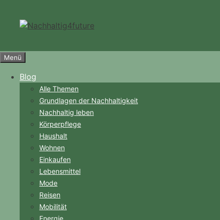
Zum
Inhalt
springen
Menü
Blog
Alle Themen
Grundlagen der Nachhaltigkeit
Nachhaltig leben
Körperpflege
Haushalt
Wohnen
Einkaufen
Lebensmittel
Mode
Reisen
Mobilität
Energie