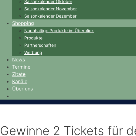
Saisonkalender Oktober
Saisonkalender November
Saisonkalender Dezember
Shopping
Nachhaltige Produkte im Überblick
Produkte
Partnerschaften
Werbung
News
Termine
Zitate
Kanäle
Über uns
Gewinne 2 Tickets für 