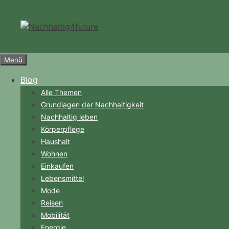
Zum
Inhalt
springen
Menü
Blog
Alle Themen
Grundlagen der Nachhaltigkeit
Nachhaltig leben
Körperpflege
Haushalt
Wohnen
Einkaufen
Lebensmittel
Mode
Reisen
Mobilität
Energie