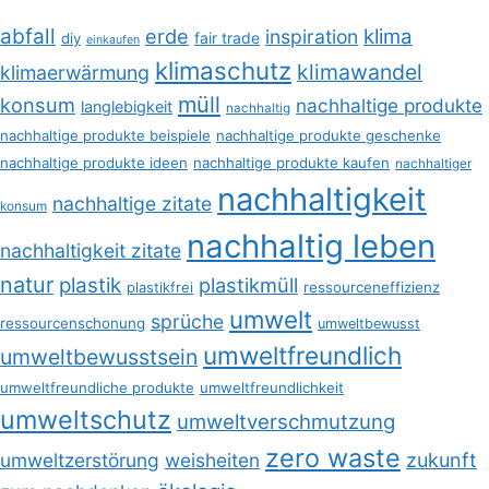
abfall
erde
klima
inspiration
fair trade
diy
einkaufen
klimaschutz
klimawandel
klimaerwärmung
müll
konsum
nachhaltige produkte
langlebigkeit
nachhaltig
nachhaltige produkte beispiele
nachhaltige produkte geschenke
nachhaltige produkte ideen
nachhaltige produkte kaufen
nachhaltiger
nachhaltigkeit
nachhaltige zitate
konsum
nachhaltig leben
nachhaltigkeit zitate
natur
plastik
plastikmüll
plastikfrei
ressourceneffizienz
umwelt
sprüche
ressourcenschonung
umweltbewusst
umweltfreundlich
umweltbewusstsein
umweltfreundliche produkte
umweltfreundlichkeit
umweltschutz
umweltverschmutzung
zero waste
umweltzerstörung
weisheiten
zukunft