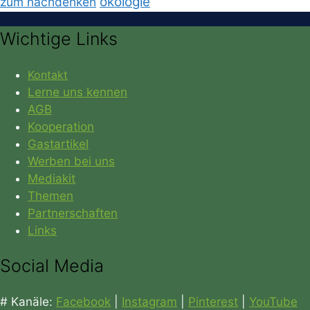
ökologie
zum nachdenken
Wichtige Links
Kontakt
Lerne uns kennen
AGB
Kooperation
Gastartikel
Werben bei uns
Mediakit
Themen
Partnerschaften
Links
Social Media
# Kanäle:
Facebook
|
Instagram
|
Pinterest
|
YouTube