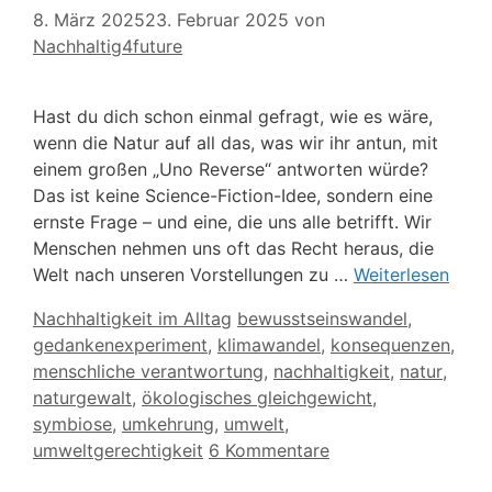
8. März 2025
23. Februar 2025
von
Nachhaltig4future
Hast du dich schon einmal gefragt, wie es wäre,
wenn die Natur auf all das, was wir ihr antun, mit
einem großen „Uno Reverse“ antworten würde?
Das ist keine Science-Fiction-Idee, sondern eine
ernste Frage – und eine, die uns alle betrifft. Wir
Menschen nehmen uns oft das Recht heraus, die
Welt nach unseren Vorstellungen zu …
Weiterlesen
Kategorien
Schlagwörter
Nachhaltigkeit im Alltag
bewusstseinswandel
,
gedankenexperiment
,
klimawandel
,
konsequenzen
,
menschliche verantwortung
,
nachhaltigkeit
,
natur
,
naturgewalt
,
ökologisches gleichgewicht
,
symbiose
,
umkehrung
,
umwelt
,
umweltgerechtigkeit
6 Kommentare