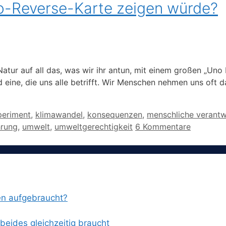
o-Reverse-Karte zeigen würde?
Natur auf all das, was wir ihr antun, mit einem großen „Un
d eine, die uns alle betrifft. Wir Menschen nehmen uns oft 
eriment
,
klimawandel
,
konsequenzen
,
menschliche verant
rung
,
umwelt
,
umweltgerechtigkeit
6 Kommentare
en aufgebraucht?
eides gleichzeitig braucht