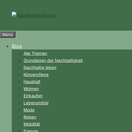
Zum
Inhalt
springen
Menü
Blog
Alle Themen
Grundlagen der Nachhaltigkeit
Nachhaltig leben
Körperpflege
Haushalt
Wohnen
Einkaufen
Lebensmittel
Mode
Reisen
Mobilität
Energie