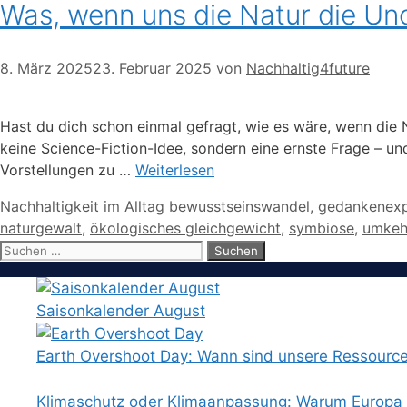
Was, wenn uns die Natur die Un
8. März 2025
23. Februar 2025
von
Nachhaltig4future
Hast du dich schon einmal gefragt, wie es wäre, wenn die 
keine Science-Fiction-Idee, sondern eine ernste Frage – un
Vorstellungen zu …
Weiterlesen
Kategorien
Schlagwörter
Nachhaltigkeit im Alltag
bewusstseinswandel
,
gedankenexp
naturgewalt
,
ökologisches gleichgewicht
,
symbiose
,
umkeh
Suchen
nach:
Saisonkalender August
Earth Overshoot Day: Wann sind unsere Ressourc
Klimaschutz oder Klimaanpassung: Warum Europa b