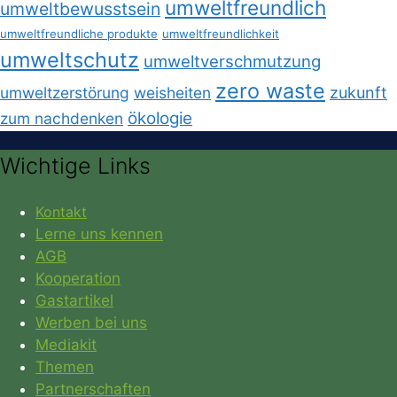
umweltfreundlich
umweltbewusstsein
umweltfreundliche produkte
umweltfreundlichkeit
umweltschutz
umweltverschmutzung
zero waste
umweltzerstörung
weisheiten
zukunft
ökologie
zum nachdenken
Wichtige Links
Kontakt
Lerne uns kennen
AGB
Kooperation
Gastartikel
Werben bei uns
Mediakit
Themen
Partnerschaften