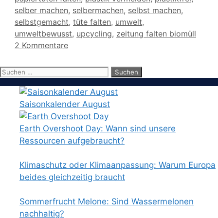
selber machen
,
selbermachen
,
selbst machen
,
selbstgemacht
,
tüte falten
,
umwelt
,
umweltbewusst
,
upcycling
,
zeitung falten biomüll
2 Kommentare
Suchen
nach:
Saisonkalender August
Earth Overshoot Day: Wann sind unsere
Ressourcen aufgebraucht?
Klimaschutz oder Klimaanpassung: Warum Europa
beides gleichzeitig braucht
Sommerfrucht Melone: Sind Wassermelonen
nachhaltig?