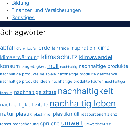
Bildung
Finanzen und Versicherungen
Sonstiges
Schlagwörter
abfall
erde
klima
inspiration
fair trade
diy
einkaufen
klimaschutz
klimawandel
klimaerwärmung
müll
konsum
nachhaltige produkte
langlebigkeit
nachhaltig
nachhaltige produkte beispiele
nachhaltige produkte geschenke
nachhaltige produkte ideen
nachhaltige produkte kaufen
nachhaltiger
nachhaltigkeit
nachhaltige zitate
konsum
nachhaltig leben
nachhaltigkeit zitate
natur
plastik
plastikmüll
plastikfrei
ressourceneffizienz
umwelt
sprüche
ressourcenschonung
umweltbewusst