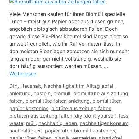
Viele Menschen kaufen für ihren Biomüll spezielle
Tüten – meist aus Papier oder aus diesen grünen,
angeblich biologisch abbaubaren Folien. Doch
gerade diese Bio-Plastikbeutel sind längst nicht so
umweltfreundlich, wie ihr Ruf vermuten lässt. In
den meisten Bioanlagen zersetzen sie sich nur sehr
langsam oder gar nicht vollständig, weshalb sie
dort häufig aussortiert werden müssen. …
Weiterlesen
Kategorien
Schlagwörter
DIY
,
Haushalt
,
Nachhaltigkeit im Alltag
abfall
,
anleitung
,
basteln
,
biomüll
,
biomülltüte aus zeitung
falten
,
biomülltüte falten anleitung
,
biomülltüten
papier kostenlos
,
biotüte aus zeitung falten
,
biotüten aus zeitung falten
,
diy
,
do it yourself
,
less
waste
,
müll
,
nachhaltig leben
,
nachhaltiger konsum
,
nachhaltigkeit
,
papiertüten biomüll kostenlos
,
papiertüten falten
,
plastik vermeiden
,
plastikfrei
,