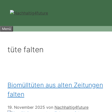
Zum
Inhalt
springen
Menü
tüte falten
Biomülltüten aus alten Zeitungen
falten
19. November 2025
von
Nachhaltig4future