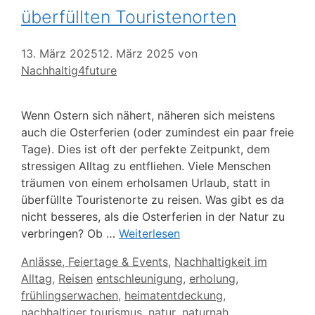
überfüllten Touristenorten
13. März 2025
12. März 2025
von
Nachhaltig4future
Wenn Ostern sich nähert, näheren sich meistens
auch die Osterferien (oder zumindest ein paar freie
Tage). Dies ist oft der perfekte Zeitpunkt, dem
stressigen Alltag zu entfliehen. Viele Menschen
träumen von einem erholsamen Urlaub, statt in
überfüllte Touristenorte zu reisen. Was gibt es da
nicht besseres, als die Osterferien in der Natur zu
verbringen? Ob …
Weiterlesen
Kategorien
Anlässe, Feiertage & Events
,
Nachhaltigkeit im
Schlagwörter
Alltag
,
Reisen
entschleunigung
,
erholung
,
frühlingserwachen
,
heimatentdeckung
,
nachhaltiger tourismus
,
natur
,
naturnah
,