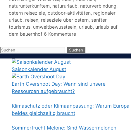
naturunterkünftem
,
natururlaub
,
naturverbindung
,
ostern reiseziele
,
outdoor-aktivitäten
,
regionaler
urlaub
,
reisen
,
reiseziele über ostern
,
sanfter
tourismus
,
umweltbewusstsein
,
urlaub
,
urlaub auf
dem bauernhof
6 Kommentare
Suchen
nach:
Saisonkalender August
Earth Overshoot Day: Wann sind unsere
Ressourcen aufgebraucht?
Klimaschutz oder Klimaanpassung: Warum Europa
beides gleichzeitig braucht
Sommerfrucht Melone: Sind Wassermelonen