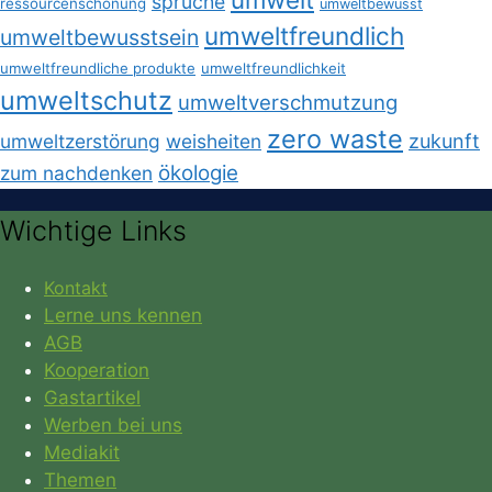
sprüche
ressourcenschonung
umweltbewusst
umweltfreundlich
umweltbewusstsein
umweltfreundliche produkte
umweltfreundlichkeit
umweltschutz
umweltverschmutzung
zero waste
umweltzerstörung
weisheiten
zukunft
ökologie
zum nachdenken
Wichtige Links
Kontakt
Lerne uns kennen
AGB
Kooperation
Gastartikel
Werben bei uns
Mediakit
Themen