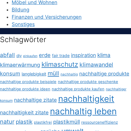
Möbel und Wohnen
Bildung
Finanzen und Versicherungen
Sonstiges
Schlagwörter
abfall
erde
klima
inspiration
fair trade
diy
einkaufen
klimaschutz
klimawandel
klimaerwärmung
müll
konsum
nachhaltige produkte
langlebigkeit
nachhaltig
nachhaltige produkte beispiele
nachhaltige produkte geschenke
nachhaltige produkte ideen
nachhaltige produkte kaufen
nachhaltiger
nachhaltigkeit
nachhaltige zitate
konsum
nachhaltig leben
nachhaltigkeit zitate
natur
plastik
plastikmüll
plastikfrei
ressourceneffizienz
umwelt