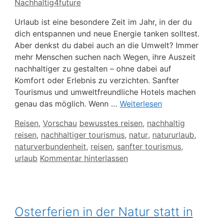
Nachhaltig4future
Urlaub ist eine besondere Zeit im Jahr, in der du
dich entspannen und neue Energie tanken solltest.
Aber denkst du dabei auch an die Umwelt? Immer
mehr Menschen suchen nach Wegen, ihre Auszeit
nachhaltiger zu gestalten – ohne dabei auf
Komfort oder Erlebnis zu verzichten. Sanfter
Tourismus und umweltfreundliche Hotels machen
genau das möglich. Wenn …
Weiterlesen
Kategorien
Schlagwörter
Reisen
,
Vorschau
bewusstes reisen
,
nachhaltig
reisen
,
nachhaltiger tourismus
,
natur
,
natururlaub
,
naturverbundenheit
,
reisen
,
sanfter tourismus
,
urlaub
Kommentar hinterlassen
Osterferien in der Natur statt in