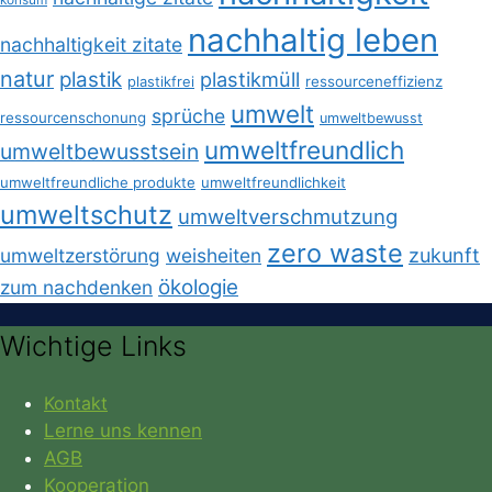
nachhaltig leben
nachhaltigkeit zitate
natur
plastik
plastikmüll
plastikfrei
ressourceneffizienz
umwelt
sprüche
ressourcenschonung
umweltbewusst
umweltfreundlich
umweltbewusstsein
umweltfreundliche produkte
umweltfreundlichkeit
umweltschutz
umweltverschmutzung
zero waste
umweltzerstörung
weisheiten
zukunft
ökologie
zum nachdenken
Wichtige Links
Kontakt
Lerne uns kennen
AGB
Kooperation