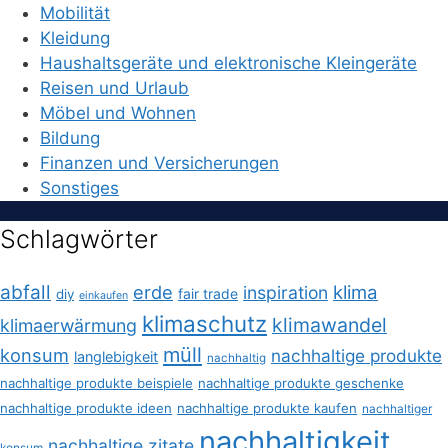
Mobilität
Kleidung
Haushaltsgeräte und elektronische Kleingeräte
Reisen und Urlaub
Möbel und Wohnen
Bildung
Finanzen und Versicherungen
Sonstiges
Schlagwörter
abfall
erde
klima
inspiration
fair trade
diy
einkaufen
klimaschutz
klimawandel
klimaerwärmung
müll
konsum
nachhaltige produkte
langlebigkeit
nachhaltig
nachhaltige produkte beispiele
nachhaltige produkte geschenke
nachhaltige produkte ideen
nachhaltige produkte kaufen
nachhaltiger
nachhaltigkeit
nachhaltige zitate
konsum