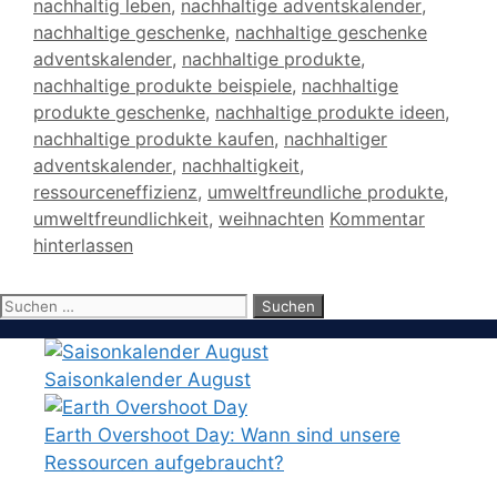
nachhaltig leben
,
nachhaltige adventskalender
,
nachhaltige geschenke
,
nachhaltige geschenke
adventskalender
,
nachhaltige produkte
,
nachhaltige produkte beispiele
,
nachhaltige
produkte geschenke
,
nachhaltige produkte ideen
,
nachhaltige produkte kaufen
,
nachhaltiger
adventskalender
,
nachhaltigkeit
,
ressourceneffizienz
,
umweltfreundliche produkte
,
umweltfreundlichkeit
,
weihnachten
Kommentar
hinterlassen
Suchen
nach:
Saisonkalender August
Earth Overshoot Day: Wann sind unsere
Ressourcen aufgebraucht?