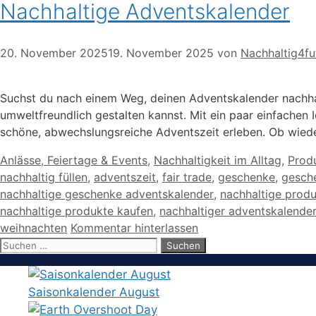
Nachhaltige Adventskalender
20. November 2025
19. November 2025
von
Nachhaltig4fu
Suchst du nach einem Weg, deinen Adventskalender nachhalt
umweltfreundlich gestalten kannst. Mit ein paar einfache
schöne, abwechslungsreiche Adventszeit erleben. Ob wiede
Kategorien
Anlässe, Feiertage & Events
,
Nachhaltigkeit im Alltag
,
Prod
nachhaltig füllen
,
adventszeit
,
fair trade
,
geschenke
,
gesch
nachhaltige geschenke adventskalender
,
nachhaltige prod
nachhaltige produkte kaufen
,
nachhaltiger adventskalende
weihnachten
Kommentar hinterlassen
Suchen
nach:
Saisonkalender August