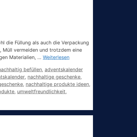
hl die Füllung als auch die Verpackung
n, Müll vermeiden und trotzdem eine
gen Materialien, …
Weiterlesen
achhaltig befüllen
,
adventskalender
ntskalender
,
nachhaltige geschenke
,
 geschenke
,
nachhaltige produkte ideen
,
odukte
,
umweltfreundlichkeit
,