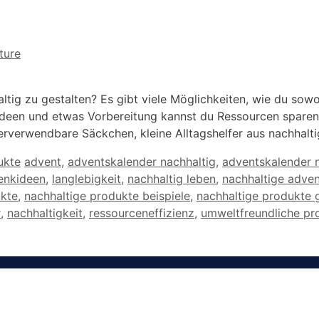
ture
ig zu gestalten? Es gibt viele Möglichkeiten, wie du sowo
n Ideen und etwas Vorbereitung kannst du Ressourcen spare
rverwendbare Säckchen, kleine Alltagshelfer aus nachhalti
Schlagwörter
ukte
advent
,
adventskalender nachhaltig
,
adventskalender n
enkideen
,
langlebigkeit
,
nachhaltig leben
,
nachhaltige adve
ukte
,
nachhaltige produkte beispiele
,
nachhaltige produkte
r
,
nachhaltigkeit
,
ressourceneffizienz
,
umweltfreundliche pr