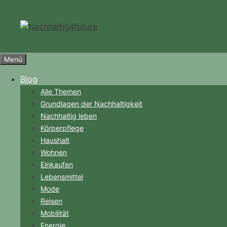
Zum
Inhalt
springen
Menü
Blog
Alle Themen
Grundlagen der Nachhaltigkeit
Nachhaltig leben
Körperpflege
Haushalt
Wohnen
Einkaufen
Lebensmittel
Mode
Reisen
Mobilität
Energie