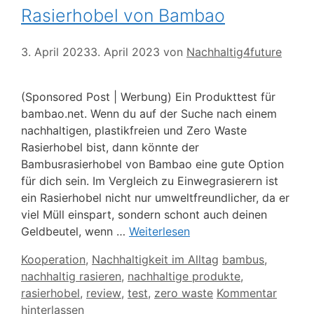
Rasierhobel von Bambao
3. April 2023
3. April 2023
von
Nachhaltig4future
(Sponsored Post | Werbung) Ein Produkttest für
bambao.net. Wenn du auf der Suche nach einem
nachhaltigen, plastikfreien und Zero Waste
Rasierhobel bist, dann könnte der
Bambusrasierhobel von Bambao eine gute Option
für dich sein. Im Vergleich zu Einwegrasierern ist
ein Rasierhobel nicht nur umweltfreundlicher, da er
viel Müll einspart, sondern schont auch deinen
Geldbeutel, wenn …
Weiterlesen
Kategorien
Schlagwörter
Kooperation
,
Nachhaltigkeit im Alltag
bambus
,
nachhaltig rasieren
,
nachhaltige produkte
,
rasierhobel
,
review
,
test
,
zero waste
Kommentar
hinterlassen