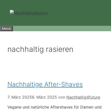
Zum
Inhalt
springen
Menü
nachhaltig rasieren
Nachhaltige After-Shaves
7. März 2025
6. März 2025
von
Nachhaltig4future
Vegane und natürliche Aftershaves für Damen und