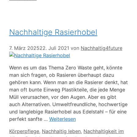
Nachhaltige Rasierhobel
7. März 2025
22. Juli 2021
von
Nachhaltig4future
Wenn es um das Thema Zero Waste geht, könnte
man sich fragen, ob Rasieren überhaupt dazu
gehören kann. Wenn man an die Rasierer denkt, hat
man oft bunte Einweg Plastikteile, die jede Menge
Müll verursachen, vor den Augen. Aber es gibt
auch Alternativen. Umweltfreundliche, hochwertige
und langlebige Rasierhobel aus Edelstahl – für eine
perfekt sanfte …
Weiterlesen
Kategorien
Körperpflege
,
Nachhaltig leben
,
Nachhaltigkeit im