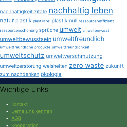
nachhaltig leben
nachhaltigkeit zitate
natur
plastik
plastikmüll
plastikfrei
ressourceneffizienz
umwelt
sprüche
ressourcenschonung
umweltbewusst
umweltfreundlich
umweltbewusstsein
umweltfreundliche produkte
umweltfreundlichkeit
umweltschutz
umweltverschmutzung
zero waste
umweltzerstörung
weisheiten
zukunft
ökologie
zum nachdenken
Wichtige Links
Kontakt
Lerne uns kennen
AGB
Kooperation