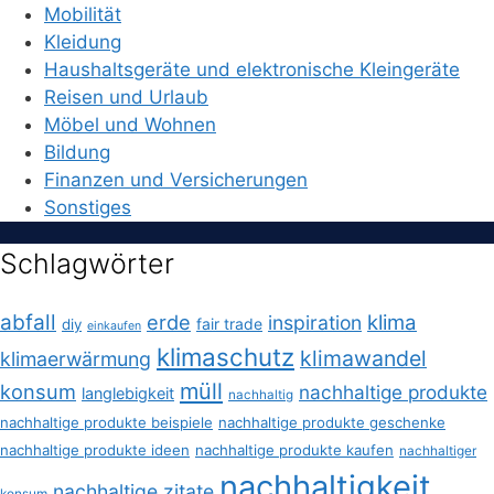
Mobilität
Kleidung
Haushaltsgeräte und elektronische Kleingeräte
Reisen und Urlaub
Möbel und Wohnen
Bildung
Finanzen und Versicherungen
Sonstiges
Schlagwörter
abfall
erde
klima
inspiration
fair trade
diy
einkaufen
klimaschutz
klimawandel
klimaerwärmung
müll
konsum
nachhaltige produkte
langlebigkeit
nachhaltig
nachhaltige produkte beispiele
nachhaltige produkte geschenke
nachhaltige produkte ideen
nachhaltige produkte kaufen
nachhaltiger
nachhaltigkeit
nachhaltige zitate
konsum