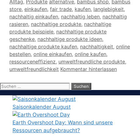
Schlagwörter
Alltag
,
Produkte
alternative
,
bambus shop
,
bambus
store
,
einkaufen
,
fair trade
,
kaufen
,
langlebigkeit
,
nachhaltig einkaufen
,
nachhaltig leben
,
nachhaltig
rasieren
,
nachhaltige produkte
,
nachhaltige
produkte beispiele
,
nachhaltige produkte
geschenke
,
nachhaltige produkte ideen
,
nachhaltige produkte kaufen
,
nachhaltigkeit
,
online
bestellen
,
online einkaufen
,
online kaufen
,
ressourceneffizienz
,
umweltfreundliche produkte
,
umweltfreundlichkeit
Kommentar hinterlassen
Suchen
nach:
Saisonkalender August
Earth Overshoot Day: Wann sind unsere
Ressourcen aufgebraucht?