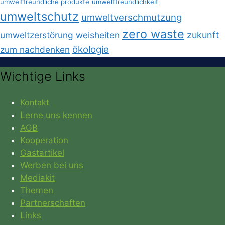
umweltfreundliche produkte
umweltfreundlichkeit
umweltschutz
umweltverschmutzung
zero waste
umweltzerstörung
weisheiten
zukunft
ökologie
zum nachdenken
Wichtige Links
Kontakt
Lerne uns kennen
AGB
Kooperation
Gastartikel
Werben bei uns
Mediakit
Themen
Partnerschaften
Links