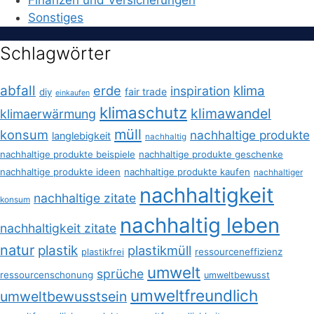
Sonstiges
Schlagwörter
abfall
erde
klima
inspiration
fair trade
diy
einkaufen
klimaschutz
klimawandel
klimaerwärmung
müll
konsum
nachhaltige produkte
langlebigkeit
nachhaltig
nachhaltige produkte beispiele
nachhaltige produkte geschenke
nachhaltige produkte ideen
nachhaltige produkte kaufen
nachhaltiger
nachhaltigkeit
nachhaltige zitate
konsum
nachhaltig leben
nachhaltigkeit zitate
natur
plastik
plastikmüll
plastikfrei
ressourceneffizienz
umwelt
sprüche
ressourcenschonung
umweltbewusst
umweltfreundlich
umweltbewusstsein