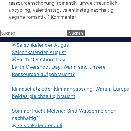
ressourcenschonung
,
romantik
,
umweltfreundlich
,
upcycling
,
valentinstag
,
valentinstag nachhaltig
,
vegane romantik
1 Kommentar
Suchen
nach:
Saisonkalender August
Earth Overshoot Day: Wann sind unsere
Ressourcen aufgebraucht?
Klimaschutz oder Klimaanpassung: Warum Europa
beides gleichzeitig braucht
Sommerfrucht Melone: Sind Wassermelonen
nachhaltig?