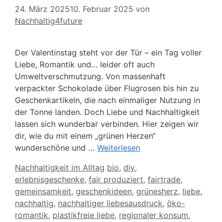
24. März 2025
10. Februar 2025
von
Nachhaltig4future
Der Valentinstag steht vor der Tür – ein Tag voller
Liebe, Romantik und… leider oft auch
Umweltverschmutzung. Von massenhaft
verpackter Schokolade über Flugrosen bis hin zu
Geschenkartikeln, die nach einmaliger Nutzung in
der Tonne landen. Doch Liebe und Nachhaltigkeit
lassen sich wunderbar verbinden. Hier zeigen wir
dir, wie du mit einem „grünen Herzen“
wunderschöne und …
Weiterlesen
Kategorien
Schlagwörter
Nachhaltigkeit im Alltag
bio
,
diy
,
erlebnisgeschenke
,
fair produziert
,
fairtrade
,
gemeinsamkeit
,
geschenkideen
,
grünesherz
,
liebe
,
nachhaltig
,
nachhaltiger liebesausdruck
,
öko-
romantik
,
plastikfreie liebe
,
regionaler konsum
,