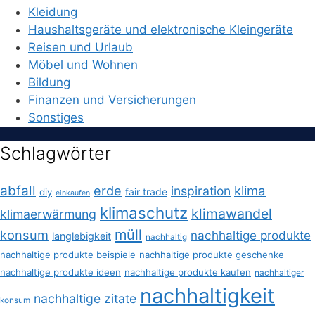
Kleidung
Haushaltsgeräte und elektronische Kleingeräte
Reisen und Urlaub
Möbel und Wohnen
Bildung
Finanzen und Versicherungen
Sonstiges
Schlagwörter
abfall
erde
klima
inspiration
fair trade
diy
einkaufen
klimaschutz
klimawandel
klimaerwärmung
müll
konsum
nachhaltige produkte
langlebigkeit
nachhaltig
nachhaltige produkte beispiele
nachhaltige produkte geschenke
nachhaltige produkte ideen
nachhaltige produkte kaufen
nachhaltiger
nachhaltigkeit
nachhaltige zitate
konsum