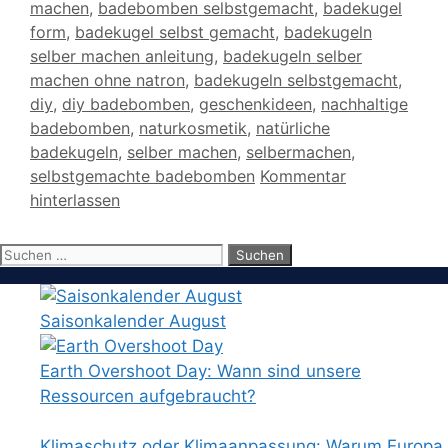
machen
,
badebomben selbstgemacht
,
badekugel
form
,
badekugel selbst gemacht
,
badekugeln
selber machen anleitung
,
badekugeln selber
machen ohne natron
,
badekugeln selbstgemacht
,
diy
,
diy badebomben
,
geschenkideen
,
nachhaltige
badebomben
,
naturkosmetik
,
natürliche
badekugeln
,
selber machen
,
selbermachen
,
selbstgemachte badebomben
Kommentar
hinterlassen
Suchen
nach:
Saisonkalender August
Earth Overshoot Day: Wann sind unsere
Ressourcen aufgebraucht?
Klimaschutz oder Klimaanpassung: Warum Europa