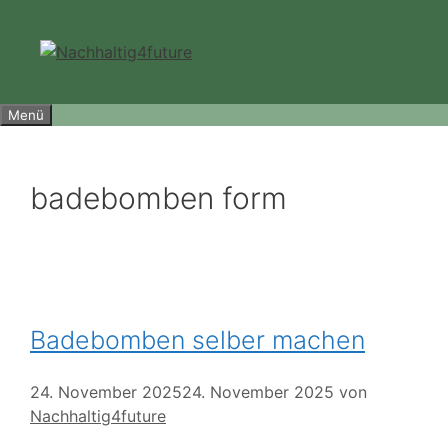
Zum
Inhalt
springen
Menü
badebomben form
Badebomben selber machen
24. November 2025
24. November 2025
von
Nachhaltig4future