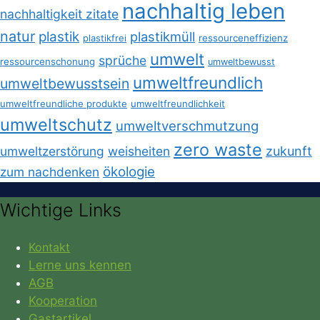
nachhaltig leben
nachhaltigkeit zitate
natur
plastik
plastikmüll
plastikfrei
ressourceneffizienz
umwelt
sprüche
ressourcenschonung
umweltbewusst
umweltfreundlich
umweltbewusstsein
umweltfreundliche produkte
umweltfreundlichkeit
umweltschutz
umweltverschmutzung
zero waste
umweltzerstörung
weisheiten
zukunft
ökologie
zum nachdenken
Wichtige Links
Kontakt
Lerne uns kennen
AGB
Kooperation
Gastartikel