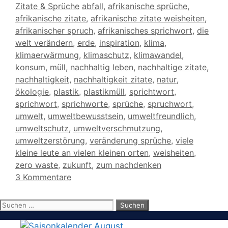
Kategorien
Schlagwörter
Zitate & Sprüche
abfall
,
afrikanische sprüche
,
afrikanische zitate
,
afrikanische zitate weisheiten
,
afrikanischer spruch
,
afrikanisches sprichwort
,
die
welt verändern
,
erde
,
inspiration
,
klima
,
klimaerwärmung
,
klimaschutz
,
klimawandel
,
konsum
,
müll
,
nachhaltig leben
,
nachhaltige zitate
,
nachhaltigkeit
,
nachhaltigkeit zitate
,
natur
,
ökologie
,
plastik
,
plastikmüll
,
sprichtwort
,
sprichwort
,
sprichworte
,
sprüche
,
spruchwort
,
umwelt
,
umweltbewusstsein
,
umweltfreundlich
,
umweltschutz
,
umweltverschmutzung
,
umweltzerstörung
,
veränderung sprüche
,
viele
kleine leute an vielen kleinen orten
,
weisheiten
,
zero waste
,
zukunft
,
zum nachdenken
3 Kommentare
Suchen
nach: