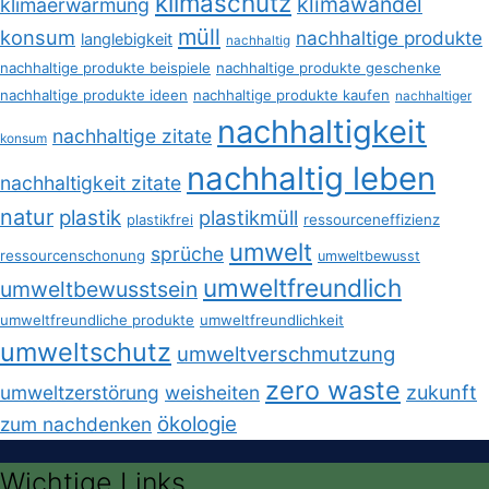
klimaschutz
klimawandel
klimaerwärmung
müll
konsum
nachhaltige produkte
langlebigkeit
nachhaltig
nachhaltige produkte beispiele
nachhaltige produkte geschenke
nachhaltige produkte ideen
nachhaltige produkte kaufen
nachhaltiger
nachhaltigkeit
nachhaltige zitate
konsum
nachhaltig leben
nachhaltigkeit zitate
natur
plastik
plastikmüll
plastikfrei
ressourceneffizienz
umwelt
sprüche
ressourcenschonung
umweltbewusst
umweltfreundlich
umweltbewusstsein
umweltfreundliche produkte
umweltfreundlichkeit
umweltschutz
umweltverschmutzung
zero waste
umweltzerstörung
weisheiten
zukunft
ökologie
zum nachdenken
Wichtige Links