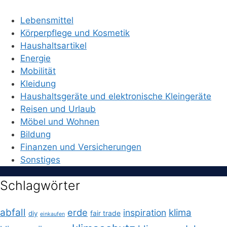
Lebensmittel
Körperpflege und Kosmetik
Haushaltsartikel
Energie
Mobilität
Kleidung
Haushaltsgeräte und elektronische Kleingeräte
Reisen und Urlaub
Möbel und Wohnen
Bildung
Finanzen und Versicherungen
Sonstiges
Schlagwörter
abfall
erde
klima
inspiration
fair trade
diy
einkaufen