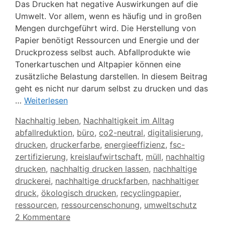
Das Drucken hat negative Auswirkungen auf die
Umwelt. Vor allem, wenn es häufig und in großen
Mengen durchgeführt wird. Die Herstellung von
Papier benötigt Ressourcen und Energie und der
Druckprozess selbst auch. Abfallprodukte wie
Tonerkartuschen und Altpapier können eine
zusätzliche Belastung darstellen. In diesem Beitrag
geht es nicht nur darum selbst zu drucken und das
…
Weiterlesen
Kategorien
Nachhaltig leben
,
Nachhaltigkeit im Alltag
Schlagwörter
abfallreduktion
,
büro
,
co2-neutral
,
digitalisierung
,
drucken
,
druckerfarbe
,
energieeffizienz
,
fsc-
zertifizierung
,
kreislaufwirtschaft
,
müll
,
nachhaltig
drucken
,
nachhaltig drucken lassen
,
nachhaltige
druckerei
,
nachhaltige druckfarben
,
nachhaltiger
druck
,
ökologisch drucken
,
recyclingpapier
,
ressourcen
,
ressourcenschonung
,
umweltschutz
2 Kommentare