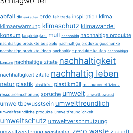
Schlagwörter
abfall
erde
klima
inspiration
fair trade
diy
einkaufen
klimaschutz
klimawandel
klimaerwärmung
müll
konsum
nachhaltige produkte
langlebigkeit
nachhaltig
nachhaltige produkte beispiele
nachhaltige produkte geschenke
nachhaltige produkte ideen
nachhaltige produkte kaufen
nachhaltiger
nachhaltigkeit
nachhaltige zitate
konsum
nachhaltig leben
nachhaltigkeit zitate
natur
plastik
plastikmüll
plastikfrei
ressourceneffizienz
umwelt
sprüche
ressourcenschonung
umweltbewusst
umweltfreundlich
umweltbewusstsein
umweltfreundliche produkte
umweltfreundlichkeit
umweltschutz
umweltverschmutzung
zero waste
umweltzerstörung
weisheiten
zukunft