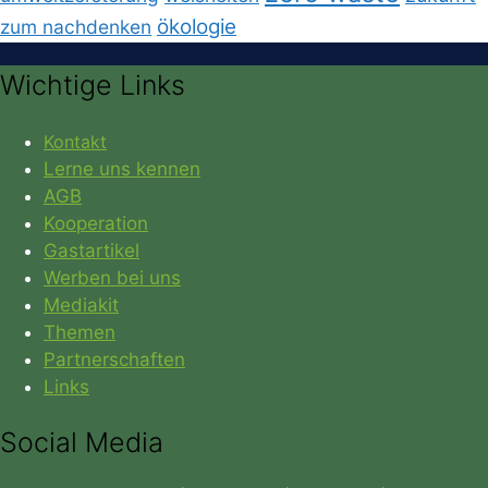
ökologie
zum nachdenken
Wichtige Links
Kontakt
Lerne uns kennen
AGB
Kooperation
Gastartikel
Werben bei uns
Mediakit
Themen
Partnerschaften
Links
Social Media