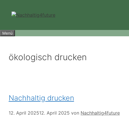
Zum
Inhalt
springen
Menü
ökologisch drucken
Nachhaltig drucken
12. April 2025
12. April 2025
von
Nachhaltig4future