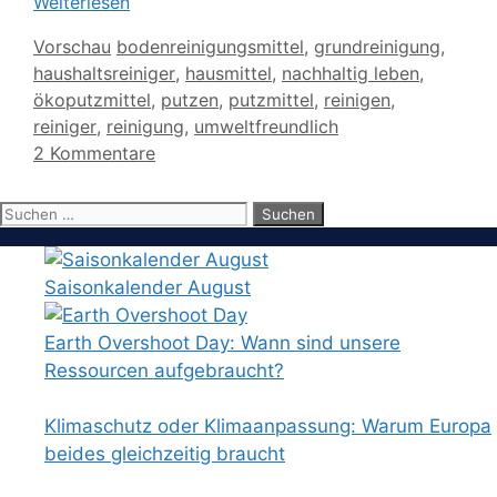
Weiterlesen
Kategorien
Schlagwörter
Vorschau
bodenreinigungsmittel
,
grundreinigung
,
haushaltsreiniger
,
hausmittel
,
nachhaltig leben
,
ökoputzmittel
,
putzen
,
putzmittel
,
reinigen
,
reiniger
,
reinigung
,
umweltfreundlich
2 Kommentare
Suchen
nach:
Saisonkalender August
Earth Overshoot Day: Wann sind unsere
Ressourcen aufgebraucht?
Klimaschutz oder Klimaanpassung: Warum Europa
beides gleichzeitig braucht