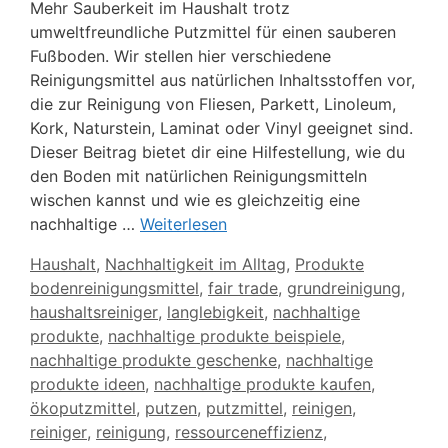
Mehr Sauberkeit im Haushalt trotz
umweltfreundliche Putzmittel für einen sauberen
Fußboden. Wir stellen hier verschiedene
Reinigungsmittel aus natürlichen Inhaltsstoffen vor,
die zur Reinigung von Fliesen, Parkett, Linoleum,
Kork, Naturstein, Laminat oder Vinyl geeignet sind.
Dieser Beitrag bietet dir eine Hilfestellung, wie du
den Boden mit natürlichen Reinigungsmitteln
wischen kannst und wie es gleichzeitig eine
nachhaltige …
Weiterlesen
Kategorien
Haushalt
,
Nachhaltigkeit im Alltag
,
Produkte
Schlagwörter
bodenreinigungsmittel
,
fair trade
,
grundreinigung
,
haushaltsreiniger
,
langlebigkeit
,
nachhaltige
produkte
,
nachhaltige produkte beispiele
,
nachhaltige produkte geschenke
,
nachhaltige
produkte ideen
,
nachhaltige produkte kaufen
,
ökoputzmittel
,
putzen
,
putzmittel
,
reinigen
,
reiniger
,
reinigung
,
ressourceneffizienz
,