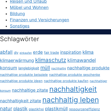
Reisen und Urlaub
Möbel und Wohnen
Bildung
Finanzen und Versicherungen
Sonstiges
Schlagwörter
abfall
erde
klima
inspiration
fair trade
diy
einkaufen
klimaschutz
klimawandel
klimaerwärmung
müll
konsum
nachhaltige produkte
langlebigkeit
nachhaltig
nachhaltige produkte beispiele
nachhaltige produkte geschenke
nachhaltige produkte ideen
nachhaltige produkte kaufen
nachhaltiger
nachhaltigkeit
nachhaltige zitate
konsum
nachhaltig leben
nachhaltigkeit zitate
natur
plastik
plastikmüll
plastikfrei
ressourceneffizienz