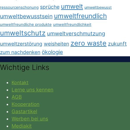
umwelt
sprüche
ressourcenschonung
umweltbewusst
umweltfreundlich
umweltbewusstsein
umweltfreundliche produkte
umweltfreundlichkeit
umweltschutz
umweltverschmutzung
zero waste
umweltzerstörung
weisheiten
zukunft
ökologie
zum nachdenken
Wichtige Links
Kontakt
Lerne uns kennen
AGB
Kooperation
Gastartikel
Werben bei uns
Mediakit