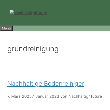
Zum
Inhalt
springen
Menü
grundreinigung
Nachhaltige Bodenreiniger
7. März 2025
7. Januar 2023
von
Nachhaltig4future