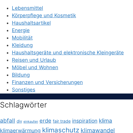
Lebensmittel
Körperpflege und Kosmetik
Haushaltsartikel
Energie
Mobilität
Kleidung
Haushaltsgeräte und elektronische Kleingeräte
Reisen und Urlaub
Möbel und Wohnen
Bildung
Finanzen und Versicherungen
Sonstiges
Schlagwörter
abfall
erde
klima
inspiration
fair trade
diy
einkaufen
klimaschutz
klimawandel
klimaerwärmung