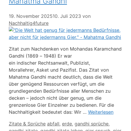
Mahatma Gandhi
19. November 2025
10. Juli 2023
von
Nachhaltig4future
Zitat zum Nachdenken von Mohandas Karamchand
Gandhi (1869 – 1948) Er war
ein indischer Rechtsanwalt, Publizist,
Morallehrer, Asket und Pazifist. Das Zitat von
Mahatma Gandhi macht deutlich, dass die Welt
über genügend Ressourcen verfügt, um die
grundlegenden Bedürfnisse aller Menschen zu
decken – jedoch nicht über genug, um die
grenzenlose Gier Einzelner zu bedienen. Für die
Nachhaltigkeit bedeutet das: Wir …
Weiterlesen
Kategorien
Schlagwörter
Zitate & Sprüche
abfall
,
erde
,
gandhi sprüche
,
gandhi zitate
,
gandhi zitate leben
,
gier spruch
,
gier