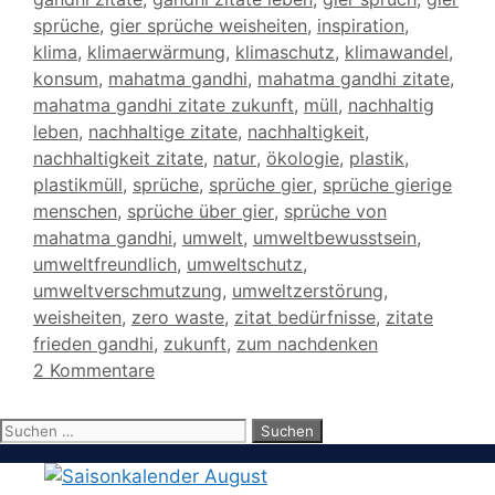
sprüche
,
gier sprüche weisheiten
,
inspiration
,
klima
,
klimaerwärmung
,
klimaschutz
,
klimawandel
,
konsum
,
mahatma gandhi
,
mahatma gandhi zitate
,
mahatma gandhi zitate zukunft
,
müll
,
nachhaltig
leben
,
nachhaltige zitate
,
nachhaltigkeit
,
nachhaltigkeit zitate
,
natur
,
ökologie
,
plastik
,
plastikmüll
,
sprüche
,
sprüche gier
,
sprüche gierige
menschen
,
sprüche über gier
,
sprüche von
mahatma gandhi
,
umwelt
,
umweltbewusstsein
,
umweltfreundlich
,
umweltschutz
,
umweltverschmutzung
,
umweltzerstörung
,
weisheiten
,
zero waste
,
zitat bedürfnisse
,
zitate
frieden gandhi
,
zukunft
,
zum nachdenken
2 Kommentare
Suchen
nach: