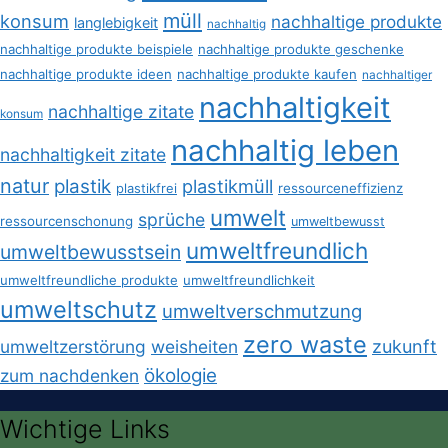
müll
konsum
nachhaltige produkte
langlebigkeit
nachhaltig
nachhaltige produkte beispiele
nachhaltige produkte geschenke
nachhaltige produkte ideen
nachhaltige produkte kaufen
nachhaltiger
nachhaltigkeit
nachhaltige zitate
konsum
nachhaltig leben
nachhaltigkeit zitate
natur
plastik
plastikmüll
plastikfrei
ressourceneffizienz
umwelt
sprüche
ressourcenschonung
umweltbewusst
umweltfreundlich
umweltbewusstsein
umweltfreundliche produkte
umweltfreundlichkeit
umweltschutz
umweltverschmutzung
zero waste
umweltzerstörung
weisheiten
zukunft
ökologie
zum nachdenken
Wichtige Links