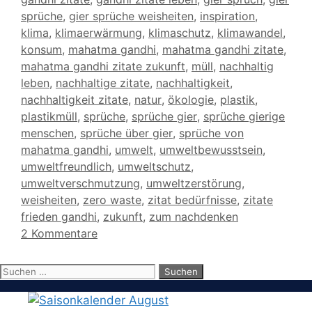
sprüche
,
gier sprüche weisheiten
,
inspiration
,
klima
,
klimaerwärmung
,
klimaschutz
,
klimawandel
,
konsum
,
mahatma gandhi
,
mahatma gandhi zitate
,
mahatma gandhi zitate zukunft
,
müll
,
nachhaltig
leben
,
nachhaltige zitate
,
nachhaltigkeit
,
nachhaltigkeit zitate
,
natur
,
ökologie
,
plastik
,
plastikmüll
,
sprüche
,
sprüche gier
,
sprüche gierige
menschen
,
sprüche über gier
,
sprüche von
mahatma gandhi
,
umwelt
,
umweltbewusstsein
,
umweltfreundlich
,
umweltschutz
,
umweltverschmutzung
,
umweltzerstörung
,
weisheiten
,
zero waste
,
zitat bedürfnisse
,
zitate
frieden gandhi
,
zukunft
,
zum nachdenken
2 Kommentare
Suchen
nach: