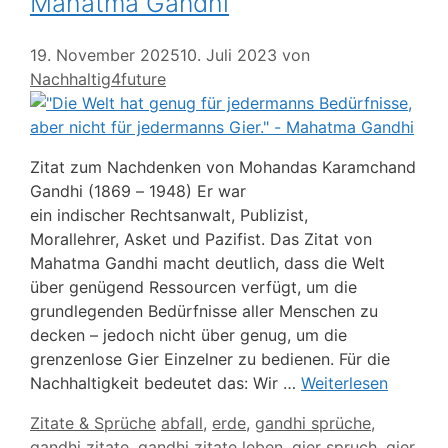
Mahatma Gandhi
19. November 2025
10. Juli 2023
von
Nachhaltig4future
Zitat zum Nachdenken von Mohandas Karamchand
Gandhi (1869 – 1948) Er war
ein indischer Rechtsanwalt, Publizist,
Morallehrer, Asket und Pazifist. Das Zitat von
Mahatma Gandhi macht deutlich, dass die Welt
über genügend Ressourcen verfügt, um die
grundlegenden Bedürfnisse aller Menschen zu
decken – jedoch nicht über genug, um die
grenzenlose Gier Einzelner zu bedienen. Für die
Nachhaltigkeit bedeutet das: Wir …
Weiterlesen
Kategorien
Schlagwörter
Zitate & Sprüche
abfall
,
erde
,
gandhi sprüche
,
gandhi zitate
,
gandhi zitate leben
,
gier spruch
,
gier