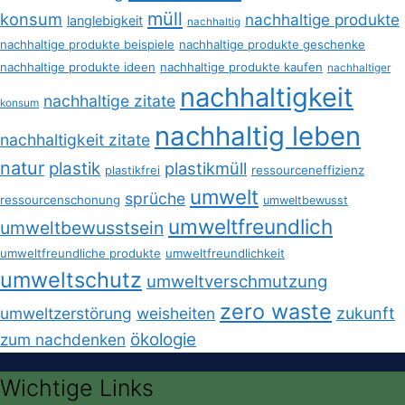
müll
konsum
nachhaltige produkte
langlebigkeit
nachhaltig
nachhaltige produkte beispiele
nachhaltige produkte geschenke
nachhaltige produkte ideen
nachhaltige produkte kaufen
nachhaltiger
nachhaltigkeit
nachhaltige zitate
konsum
nachhaltig leben
nachhaltigkeit zitate
natur
plastik
plastikmüll
plastikfrei
ressourceneffizienz
umwelt
sprüche
ressourcenschonung
umweltbewusst
umweltfreundlich
umweltbewusstsein
umweltfreundliche produkte
umweltfreundlichkeit
umweltschutz
umweltverschmutzung
zero waste
umweltzerstörung
weisheiten
zukunft
ökologie
zum nachdenken
Wichtige Links