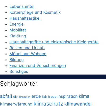
Lebensmittel
Körperpflege und Kosmetik
Haushaltsartikel
Energie
Mobilität
Kleidung
Haushaltsgeräte und elektronische Kleingeräte
Reisen und Urlaub
Möbel und Wohnen
Bildung
Finanzen und Versicherungen
Sonstiges
Schlagwörter
abfall
erde
klima
inspiration
fair trade
diy
einkaufen
klimaschutz
klimawandel
klimaerwärmung