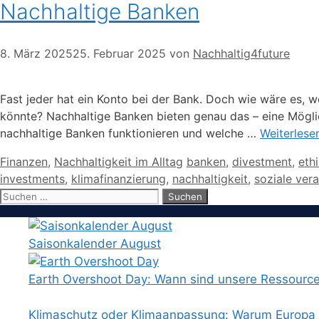
Nachhaltige Banken
8. März 2025
25. Februar 2025
von
Nachhaltig4future
Fast jeder hat ein Konto bei der Bank. Doch wie wäre es, w
könnte? Nachhaltige Banken bieten genau das – eine Möglic
nachhaltige Banken funktionieren und welche …
Weiterlese
Kategorien
Schlagwörter
Finanzen
,
Nachhaltigkeit im Alltag
banken
,
divestment
,
eth
investments
,
klimafinanzierung
,
nachhaltigkeit
,
soziale ver
Suchen
nach:
Saisonkalender August
Earth Overshoot Day: Wann sind unsere Ressourc
Klimaschutz oder Klimaanpassung: Warum Europa b