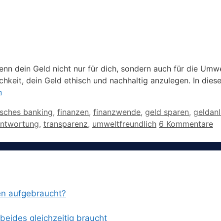
enn dein Geld nicht nur für dich, sondern auch für die Umwe
hkeit, dein Geld ethisch und nachhaltig anzulegen. In dies
n
isches banking
,
finanzen
,
finanzwende
,
geld sparen
,
geldan
antwortung
,
transparenz
,
umweltfreundlich
6 Kommentare
en aufgebraucht?
eides gleichzeitig braucht