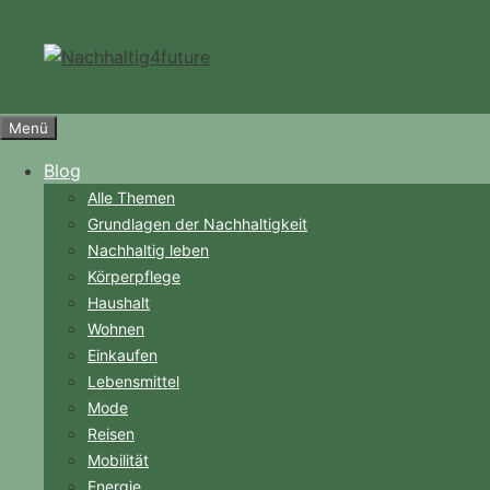
Zum
Inhalt
springen
Menü
Blog
Alle Themen
Grundlagen der Nachhaltigkeit
Nachhaltig leben
Körperpflege
Haushalt
Wohnen
Einkaufen
Lebensmittel
Mode
Reisen
Mobilität
Energie