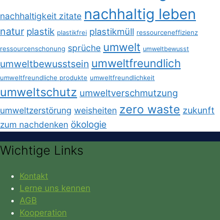
nachhaltig leben
nachhaltigkeit zitate
natur
plastik
plastikmüll
plastikfrei
ressourceneffizienz
umwelt
sprüche
ressourcenschonung
umweltbewusst
umweltfreundlich
umweltbewusstsein
umweltfreundliche produkte
umweltfreundlichkeit
umweltschutz
umweltverschmutzung
zero waste
umweltzerstörung
weisheiten
zukunft
ökologie
zum nachdenken
Wichtige Links
Kontakt
Lerne uns kennen
AGB
Kooperation