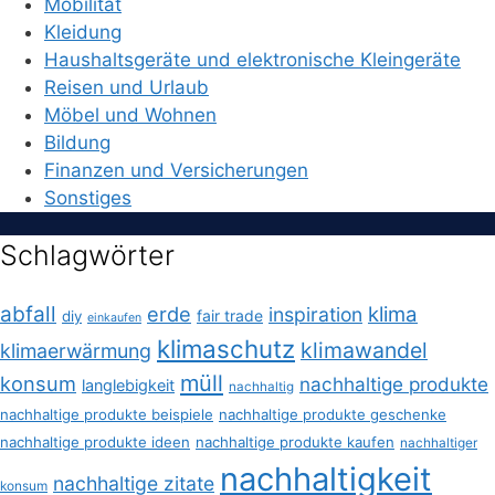
Mobilität
Kleidung
Haushaltsgeräte und elektronische Kleingeräte
Reisen und Urlaub
Möbel und Wohnen
Bildung
Finanzen und Versicherungen
Sonstiges
Schlagwörter
abfall
erde
klima
inspiration
fair trade
diy
einkaufen
klimaschutz
klimawandel
klimaerwärmung
müll
konsum
nachhaltige produkte
langlebigkeit
nachhaltig
nachhaltige produkte beispiele
nachhaltige produkte geschenke
nachhaltige produkte ideen
nachhaltige produkte kaufen
nachhaltiger
nachhaltigkeit
nachhaltige zitate
konsum