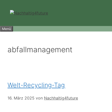
Zum
Inhalt
springen
Menü
abfallmanagement
Welt-Recycling-Tag
16. März 2025
von
Nachhaltig4future