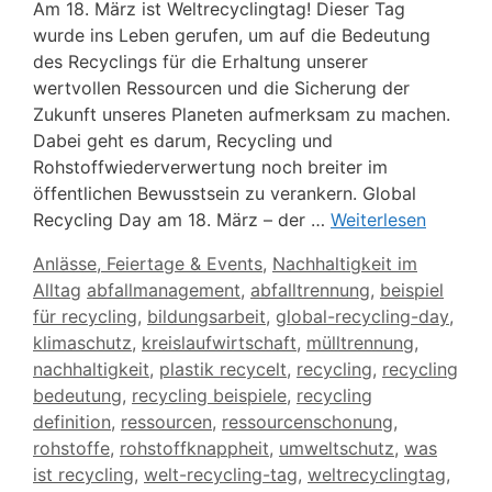
Am 18. März ist Weltrecyclingtag! Dieser Tag
wurde ins Leben gerufen, um auf die Bedeutung
des Recyclings für die Erhaltung unserer
wertvollen Ressourcen und die Sicherung der
Zukunft unseres Planeten aufmerksam zu machen.
Dabei geht es darum, Recycling und
Rohstoffwiederverwertung noch breiter im
öffentlichen Bewusstsein zu verankern. Global
Recycling Day am 18. März – der …
Weiterlesen
Kategorien
Anlässe, Feiertage & Events
,
Nachhaltigkeit im
Schlagwörter
Alltag
abfallmanagement
,
abfalltrennung
,
beispiel
für recycling
,
bildungsarbeit
,
global-recycling-day
,
klimaschutz
,
kreislaufwirtschaft
,
mülltrennung
,
nachhaltigkeit
,
plastik recycelt
,
recycling
,
recycling
bedeutung
,
recycling beispiele
,
recycling
definition
,
ressourcen
,
ressourcenschonung
,
rohstoffe
,
rohstoffknappheit
,
umweltschutz
,
was
ist recycling
,
welt-recycling-tag
,
weltrecyclingtag
,