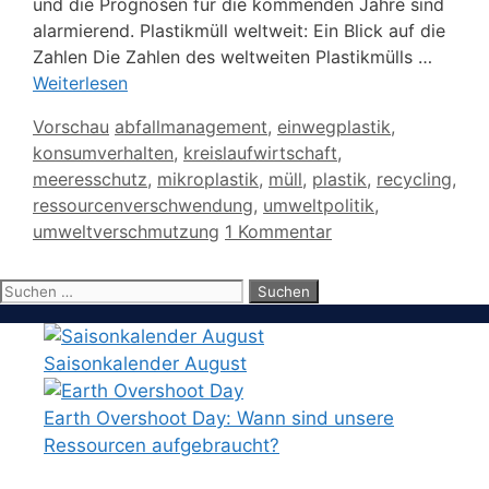
und die Prognosen für die kommenden Jahre sind
alarmierend. Plastikmüll weltweit: Ein Blick auf die
Zahlen Die Zahlen des weltweiten Plastikmülls …
Weiterlesen
Kategorien
Schlagwörter
Vorschau
abfallmanagement
,
einwegplastik
,
konsumverhalten
,
kreislaufwirtschaft
,
meeresschutz
,
mikroplastik
,
müll
,
plastik
,
recycling
,
ressourcenverschwendung
,
umweltpolitik
,
umweltverschmutzung
1 Kommentar
Suchen
nach:
Saisonkalender August
Earth Overshoot Day: Wann sind unsere
Ressourcen aufgebraucht?