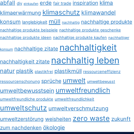
abfall
erde
klima
inspiration
fair trade
diy
einkaufen
klimaschutz
klimawandel
klimaerwärmung
müll
konsum
nachhaltige produkte
langlebigkeit
nachhaltig
nachhaltige produkte beispiele
nachhaltige produkte geschenke
nachhaltige produkte ideen
nachhaltige produkte kaufen
nachhaltiger
nachhaltigkeit
nachhaltige zitate
konsum
nachhaltig leben
nachhaltigkeit zitate
natur
plastik
plastikmüll
plastikfrei
ressourceneffizienz
umwelt
sprüche
ressourcenschonung
umweltbewusst
umweltfreundlich
umweltbewusstsein
umweltfreundliche produkte
umweltfreundlichkeit
umweltschutz
umweltverschmutzung
zero waste
umweltzerstörung
weisheiten
zukunft
ökologie
zum nachdenken