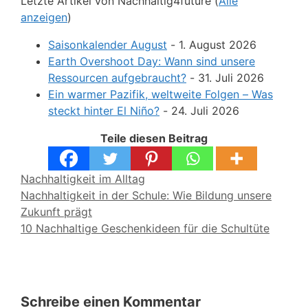
Letzte Artikel von Nachhaltig4future
(
Alle
anzeigen
)
Saisonkalender August
- 1. August 2026
Earth Overshoot Day: Wann sind unsere
Ressourcen aufgebraucht?
- 31. Juli 2026
Ein warmer Pazifik, weltweite Folgen – Was
steckt hinter El Niño?
- 24. Juli 2026
Teile diesen Beitrag
Kategorien
Nachhaltigkeit im Alltag
Nachhaltigkeit in der Schule: Wie Bildung unsere
Zukunft prägt
10 Nachhaltige Geschenkideen für die Schultüte
Schreibe einen Kommentar