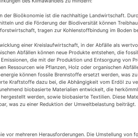
wirkungen des Klimawandels zu mindern:
en der Bioökonomie ist die nachhaltige Landwirtschaft. Dur
tteln und die Förderung der Biodiversität können Treibha
forstwirtschaft, tragen zur Kohlenstoffbindung im Boden be
wicklung einer Kreislaufwirtschaft, in der Abfälle als wertv
chen Abfällen können neue Produkte entstehen, die fossile
 Emissionen, die mit der Produktion und Entsorgung von P
chen Ressourcen wie Pflanzen, Holz oder organischen Abfäll
energie können fossile Brennstoffe ersetzt werden, was zu
rte Kraftstoffe dazu bei, die Abhängigkeit vom Erdöl zu ve
nehmend biobasierte Materialien entwickelt, die herkömmli
n hergestellt werden, sowie biobasierte Textilien. Diese Mate
bar, was zu einer Reduktion der Umweltbelastung beiträgt.
ie vor mehreren Herausforderungen. Die Umstellung von fo