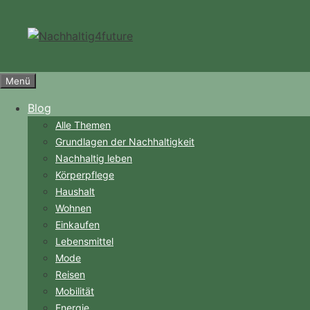
Zum
Inhalt
springen
Menü
Blog
Alle Themen
Grundlagen der Nachhaltigkeit
Nachhaltig leben
Körperpflege
Haushalt
Wohnen
Einkaufen
Lebensmittel
Mode
Reisen
Mobilität
Energie