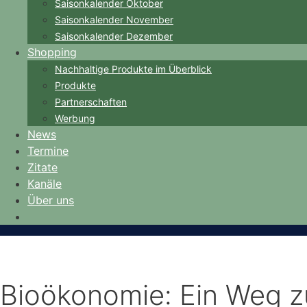
Saisonkalender Oktober
Saisonkalender November
Saisonkalender Dezember
Shopping
Nachhaltige Produkte im Überblick
Produkte
Partnerschaften
Werbung
News
Termine
Zitate
Kanäle
Über uns
Bioökonomie: Ein Weg z